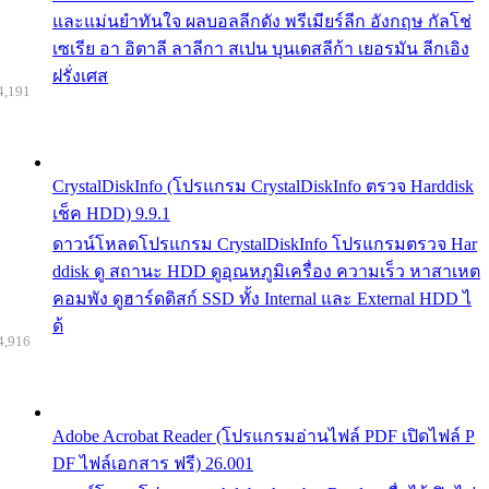
และแม่นยำทันใจ ผลบอลลีกดัง พรีเมียร์ลีก อังกฤษ กัลโช่
เซเรีย อา อิตาลี ลาลีกา สเปน บุนเดสลีก้า เยอรมัน ลีกเอิง
ฝรั่งเศส
4,191
CrystalDiskInfo (โปรแกรม CrystalDiskInfo ตรวจ Harddisk
เช็ค HDD) 9.9.1
ดาวน์โหลดโปรแกรม CrystalDiskInfo โปรแกรมตรวจ Har
ddisk ดู สถานะ HDD ดูอุณหภูมิเครื่อง ความเร็ว หาสาเหต
คอมพัง ดูฮาร์ดดิสก์ SSD ทั้ง Internal และ External HDD ไ
ด้
4,916
Adobe Acrobat Reader (โปรแกรมอ่านไฟล์ PDF เปิดไฟล์ P
DF ไฟล์เอกสาร ฟรี) 26.001