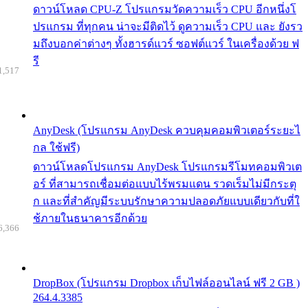
ดาวน์โหลด CPU-Z โปรแกรมวัดความเร็ว CPU อีกหนึ่งโ
ปรแกรม ที่ทุกคน น่าจะมีติดไว้ ดูความเร็ว CPU และ ยังรว
มถึงบอกค่าต่างๆ ทั้งฮารด์แวร์ ซอฟต์แวร์ ในเครื่องด้วย ฟ
รี
1,517
AnyDesk (โปรแกรม AnyDesk ควบคุมคอมพิวเตอร์ระยะไ
กล ใช้ฟรี)
ดาวน์โหลดโปรแกรม AnyDesk โปรแกรมรีโมทคอมพิวเต
อร์ ที่สามารถเชื่อมต่อแบบไร้พรมแดน รวดเร็มไม่มีกระตุ
ก และที่สำคัญมีระบบรักษาความปลอดภัยแบบเดียวกับที่ใ
ช้ภายในธนาคารอีกด้วย
6,366
DropBox (โปรแกรม Dropbox เก็บไฟล์ออนไลน์ ฟรี 2 GB )
264.4.3385