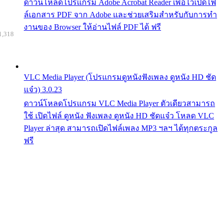
ดาวน์โหลดโปรแกรม Adobe Acrobat Reader เพื่อไว้เปิดไฟ
ล์เอกสาร PDF จาก Adobe และช่วยเสริมสำหรับกับการทำ
งานของ Browser ให้อ่านไฟล์ PDF ได้ ฟรี
1,318
VLC Media Player (โปรแกรมดูหนังฟังเพลง ดูหนัง HD ชัด
แจ๋ว) 3.0.23
ดาวน์โหลดโปรแกรม VLC Media Player ตัวเดียวสามารถ
ใช้ เปิดไฟล์ ดูหนัง ฟังเพลง ดูหนัง HD ชัดแจ๋ว โหลด VLC
Player ล่าสุด สามารถเปิดไฟล์เพลง MP3 ฯลฯ ได้ทุกตระกูล
ฟรี