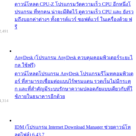
ดาวน์โหลด CPU-Z โปรแกรมวัดความเร็ว CPU อีกหนึ่งโ
ปรแกรม ที่ทุกคน น่าจะมีติดไว้ ดูความเร็ว CPU และ ยังรว
มถึงบอกค่าต่างๆ ทั้งฮารด์แวร์ ซอฟต์แวร์ ในเครื่องด้วย ฟ
รี
2,491
AnyDesk (โปรแกรม AnyDesk ควบคุมคอมพิวเตอร์ระยะไ
กล ใช้ฟรี)
ดาวน์โหลดโปรแกรม AnyDesk โปรแกรมรีโมทคอมพิวเต
อร์ ที่สามารถเชื่อมต่อแบบไร้พรมแดน รวดเร็มไม่มีกระตุ
ก และที่สำคัญมีระบบรักษาความปลอดภัยแบบเดียวกับที่ใ
ช้ภายในธนาคารอีกด้วย
4,314
IDM (โปรแกรม Internet Download Manager ช่วยดาวน์โห
ลดไฟล์) 6.43.7