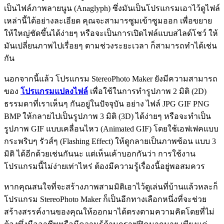
เป็นไฟล์ภาพลายนูน (Anaglyph) ซึ่งมันเป็นโปรแกรมเอาไว้ดูไฟล์
เหล่านี้ได้อย่างละเอียด คุณจะสามารซูมเข้าซูมออก เพื่อขยาย
ให้ใหญ่ชัดขึ้นได้ง่ายๆ หรือจะเป็นการเปิดไฟล์แบบสไลด์โชว์ ให้
มันเปลี่ยนภาพไปเรื่อยๆ ตามช่วงระยะเวลา ก็สามารถทำได้เช่น
กัน
นอกจากนี้แล้ว โปรแกรม StereoPhoto Maker ยังมีความสามารถ
ของ
โปรแกรมแปลงไฟล์
เพื่อใช้ในการทำรูปภาพ 2 มิติ (2D)
ธรรมดาที่เราเห็นๆ กันอยู่ในปัจจุบัน อย่าง ไฟล์ JPG GIF PNG
BMP ให้กลายไปเป็นรูปภาพ 3 มิติ (3D) ได้ง่ายๆ หรือจะทำเป็น
รูปภาพ GIF แบบเคลื่อนไหว (Animated GIF) โดยใช้เอฟเฟคแบบ
กระพริบๆ รัวส์ๆ (Flashing Effect) ให้ดูกลายเป็นภาพซ้อน แบบ 3
มิติ ได้อีกด้วยเช่นกันนะ แต่เห็นเค้าบอกกันว่า การใช้งาน
โปรแกรมนี้ไม่ง่ายเท่าไหร่ ต้องมีความรู้เรื่องนี้อยู่พอสมควร
หากคุณสนใจที่จะสร้างภาพสามมิติเอาไว้ดูเล่นที่บ้านแล้วหละก็
โปรแกรม StereoPhoto Maker ก็เป็นอีกทางเลือกหนึ่งที่จะช่วย
สร้างสรรค์งานของคุณให้ออกมาได้ตรงตามความคิดโดยที่ไม่