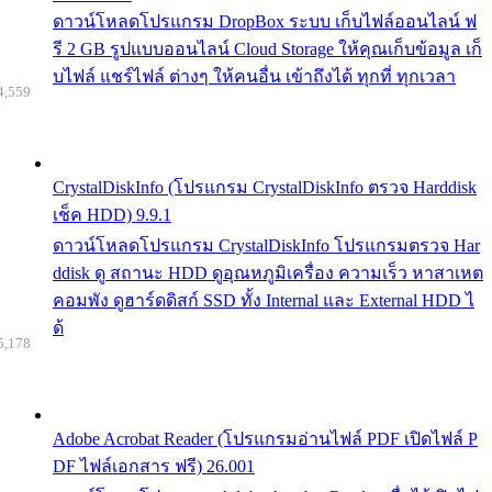
ดาวน์โหลดโปรแกรม DropBox ระบบ เก็บไฟล์ออนไลน์ ฟ
รี 2 GB รูปแบบออนไลน์ Cloud Storage ให้คุณเก็บข้อมูล เก็
บไฟล์ แชร์ไฟล์ ต่างๆ ให้คนอื่น เข้าถึงได้ ทุกที่ ทุกเวลา
4,559
CrystalDiskInfo (โปรแกรม CrystalDiskInfo ตรวจ Harddisk
เช็ค HDD) 9.9.1
ดาวน์โหลดโปรแกรม CrystalDiskInfo โปรแกรมตรวจ Har
ddisk ดู สถานะ HDD ดูอุณหภูมิเครื่อง ความเร็ว หาสาเหต
คอมพัง ดูฮาร์ดดิสก์ SSD ทั้ง Internal และ External HDD ไ
ด้
5,178
Adobe Acrobat Reader (โปรแกรมอ่านไฟล์ PDF เปิดไฟล์ P
DF ไฟล์เอกสาร ฟรี) 26.001