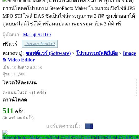
ดาวน์โหลดโปรแกรม StereoPhoto Maker โปรแกรมเปิดไฟล์ JPS
MPO STJ ไฟล์ DAS ซึ่งเป็นไฟล์ตระกูลภาพ 3 มิติ ซูมเข้าออกได้
ดูแบบสไลด์โชว์ได้ พร้อมแปลงภาพธรรมดาเป็น 3 มิติ ฟรี
ผู้พัฒนา :
Masuji SUTO
ฟรีแวร์
Freeware คืออะไร ?
หมวดหมู่ :
ซอฟต์แวร์ (Software)
>
โปรแกรมมัลติมีเดีย
>
Image
& Video Editor
เมื่อ : 10 สิงหาคม 2558
ผู้ชม : 11,500
โหวตให้คะแนน
คะแนนโหวต 5 (1 ครั้ง)
ดาวน์โหลด
511
ครั้ง
(สัปดาห์ก่อน 0 ครั้ง)
แชร์บทความนี้ :
0