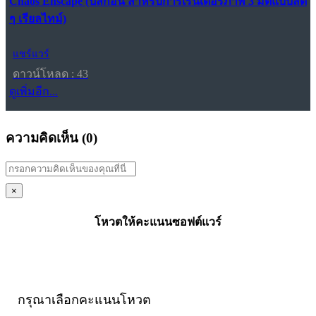
Chaos Enscape (ปลั๊กอิน สำหรับการเรนเดอร์ภาพ 3 มิติแบบสด
ๆ เรียลไทม์)
แชร์แวร์
ดาวน์โหลด : 43
ดูเพิ่มอีก...
ความคิดเห็น (
0
)
×
โหวตให้คะแนนซอฟต์แวร์
กรุณาเลือกคะแนนโหวต