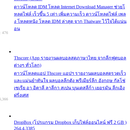
ดาวน์โหลด IDM โหลด Internet Download Manager ช่วยโ
หลดไฟล์ เร็วขึ้น 5 เท่า เพิ่มความเร็ว ดาวน์โหลดไฟล์ เพล
ง โหลดหนัง โหลด IDM ล่าสุด จาก Thaiware ไว้ใจได้แน่น
อน
: 476
Thscore (App รายงานผลบอลสดภาษาไทย จากลีกฟุตบอล
ต่างๆ ทั่วโลก)
ดาวน์โหลดแอป Thscore แอปฯ รายงานผลบอลสดรวดเร็ว
และแม่นยำทันใจ ผลบอลลีกดัง พรีเมียร์ลีก อังกฤษ กัลโช่
เซเรีย อา อิตาลี ลาลีกา สเปน บุนเดสลีก้า เยอรมัน ลีกเอิง
ฝรั่งเศส
6,366
DropBox (โปรแกรม Dropbox เก็บไฟล์ออนไลน์ ฟรี 2 GB )
264.4.3385