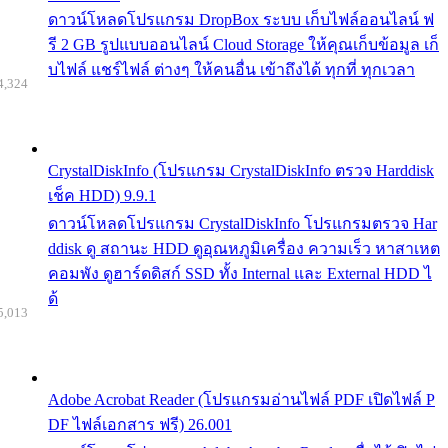
ดาวน์โหลดโปรแกรม DropBox ระบบ เก็บไฟล์ออนไลน์ ฟ
รี 2 GB รูปแบบออนไลน์ Cloud Storage ให้คุณเก็บข้อมูล เก็
บไฟล์ แชร์ไฟล์ ต่างๆ ให้คนอื่น เข้าถึงได้ ทุกที่ ทุกเวลา
4,324
CrystalDiskInfo (โปรแกรม CrystalDiskInfo ตรวจ Harddisk
เช็ค HDD) 9.9.1
ดาวน์โหลดโปรแกรม CrystalDiskInfo โปรแกรมตรวจ Har
ddisk ดู สถานะ HDD ดูอุณหภูมิเครื่อง ความเร็ว หาสาเหต
คอมพัง ดูฮาร์ดดิสก์ SSD ทั้ง Internal และ External HDD ไ
ด้
5,013
Adobe Acrobat Reader (โปรแกรมอ่านไฟล์ PDF เปิดไฟล์ P
DF ไฟล์เอกสาร ฟรี) 26.001