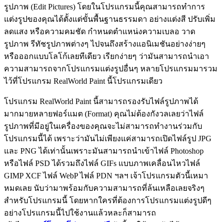
รูปภาพ (Edit Pictures) โดยในโปรแกรมนี้คุณสามารถทำการ
แต่งรูปของคุณได้ตั้งแต่ขั้นพื้นฐานธรรมดา อย่างแต่งสี ปรับเพิ่ม
ลดแสง หรือความคมชัด กำหนดตำแหน่งความเบลอ วาด
รูปภาพ รีทัชรูปภาพต่างๆ ไปจนถึงสร้างแอนิเมชันอย่างง่ายๆ
หรือออกแบบโลโก้เลยทีเดียว เรียกง่ายๆ ว่ามันสามารถนำเอา
ความสามารถจากโปรแกรมแต่งรูปอื่นๆ หลายโปรแกรมมารวม
ไว้ที่โปรแกรม RealWorld Paint นี้โปรแกรมเดียว
โปรแกรม RealWorld Paint นี้สามารถรองรับไฟล์รูปภาพได้
มากมายหลายฟอร์แมต (Format) คุณไม่ต้องกังวลเลยว่าไฟล์
รูปภาพที่มีอยู่ในเครื่องของคุณจะไม่สามารถทำงานร่วมกับ
โปรแกรมนี้ได้ เพราะว่ามันไม่เพียงแค่สามารถเปิดไฟล์รูป JPG
และ PNG ได้เท่านั้นเพราะมันสามารถนำเข้าไฟล์ Photoshop
หรือไฟล์ PSD ได้รวมถึงไฟล์ GIFs แบบภาพเคลื่อนไหวไฟล์
GIMP XCF ไฟล์ WebP ไฟล์ PDN ฯลฯ เจ้าโปรแกรมตัวนี้เหมา
หมดเลย นับว่ามาพร้อมกับความสามารถที่ล้นเหลือเลยจริงๆ
สำหรับโปรแกรมนี้ โดยหากใครที่ต้องการโปรแกรมแต่งรูปดีๆ
อย่างโปรแกรมนี้ไปใช้งานแล้วหละก็สามารถ