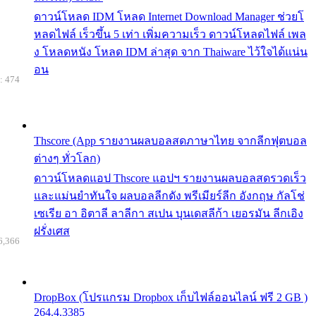
ดาวน์โหลด IDM โหลด Internet Download Manager ช่วยโ
หลดไฟล์ เร็วขึ้น 5 เท่า เพิ่มความเร็ว ดาวน์โหลดไฟล์ เพล
ง โหลดหนัง โหลด IDM ล่าสุด จาก Thaiware ไว้ใจได้แน่น
อน
: 474
Thscore (App รายงานผลบอลสดภาษาไทย จากลีกฟุตบอล
ต่างๆ ทั่วโลก)
ดาวน์โหลดแอป Thscore แอปฯ รายงานผลบอลสดรวดเร็ว
และแม่นยำทันใจ ผลบอลลีกดัง พรีเมียร์ลีก อังกฤษ กัลโช่
เซเรีย อา อิตาลี ลาลีกา สเปน บุนเดสลีก้า เยอรมัน ลีกเอิง
ฝรั่งเศส
6,366
DropBox (โปรแกรม Dropbox เก็บไฟล์ออนไลน์ ฟรี 2 GB )
264.4.3385