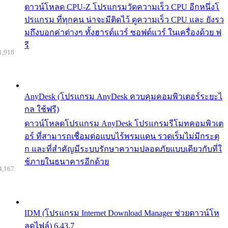
ดาวน์โหลด CPU-Z โปรแกรมวัดความเร็ว CPU อีกหนึ่งโ
ปรแกรม ที่ทุกคน น่าจะมีติดไว้ ดูความเร็ว CPU และ ยังรว
มถึงบอกค่าต่างๆ ทั้งฮารด์แวร์ ซอฟต์แวร์ ในเครื่องด้วย ฟ
รี
1,918
AnyDesk (โปรแกรม AnyDesk ควบคุมคอมพิวเตอร์ระยะไ
กล ใช้ฟรี)
ดาวน์โหลดโปรแกรม AnyDesk โปรแกรมรีโมทคอมพิวเต
อร์ ที่สามารถเชื่อมต่อแบบไร้พรมแดน รวดเร็มไม่มีกระตุ
ก และที่สำคัญมีระบบรักษาความปลอดภัยแบบเดียวกับที่ใ
ช้ภายในธนาคารอีกด้วย
4,167
IDM (โปรแกรม Internet Download Manager ช่วยดาวน์โห
ลดไฟล์) 6.43.7