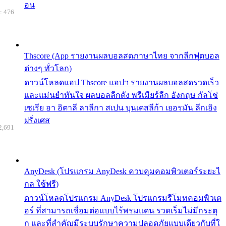
อน
: 476
Thscore (App รายงานผลบอลสดภาษาไทย จากลีกฟุตบอล
ต่างๆ ทั่วโลก)
ดาวน์โหลดแอป Thscore แอปฯ รายงานผลบอลสดรวดเร็ว
และแม่นยำทันใจ ผลบอลลีกดัง พรีเมียร์ลีก อังกฤษ กัลโช่
เซเรีย อา อิตาลี ลาลีกา สเปน บุนเดสลีก้า เยอรมัน ลีกเอิง
ฝรั่งเศส
2,691
AnyDesk (โปรแกรม AnyDesk ควบคุมคอมพิวเตอร์ระยะไ
กล ใช้ฟรี)
ดาวน์โหลดโปรแกรม AnyDesk โปรแกรมรีโมทคอมพิวเต
อร์ ที่สามารถเชื่อมต่อแบบไร้พรมแดน รวดเร็มไม่มีกระตุ
ก และที่สำคัญมีระบบรักษาความปลอดภัยแบบเดียวกับที่ใ