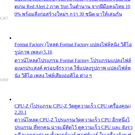
ดเกม Red Alert 2 ภาค Yuri ในตำนาน จากฝีมือคนไทย 10
0% พร้อมสิ่งก่อสร้างใหม่ๆ กว่า 30 ชนิด มาให้เล่นกัน
9,307
Format Factory (โหลด Format Factory แปลงไฟล์หนัง วิดีโอ
รูปภาพ เพลง) 5.16
ดาวน์โหลดโปรแกรม Format Factory โปรแกรมแปลงไฟล์
อเนกประสงค์ ครอบจักรวาล ใช้แปลงรูปภาพ แปลงไฟล์ห
นัง วิดีโอ เพลง ไฟล์เสียงออดิโอ ต่าง ๆ
9,060
CPU-Z (โปรแกรม CPU-Z วัดดูความเร็ว CPU เครื่องคุณ)
2.20.1
ดาวน์โหลด CPU-Z โปรแกรมวัดความเร็ว CPU อีกหนึ่งโ
ปรแกรม ที่ทุกคน น่าจะมีติดไว้ ดูความเร็ว CPU และ ยังรว
มถึงบอกค่าต่างๆ ทั้งฮารด์แวร์ ซอฟต์แวร์ ในเครื่องด้วย ฟ