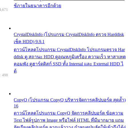
ช้ภายในธนาคารอีกด้วย
4,671
CrystalDiskInfo (โปรแกรม CrystalDiskInfo ตรวจ Harddisk
เช็ค HDD) 9.9.1
ดาวน์โหลดโปรแกรม CrystalDiskInfo โปรแกรมตรวจ Har
ddisk ดู สถานะ HDD ดูอุณหภูมิเครื่อง ความเร็ว หาสาเหต
คอมพัง ดูฮาร์ดดิสก์ SSD ทั้ง Internal และ External HDD ไ
ด้
: 498
CopyQ (โปรแกรม CopyQ บริหารจัดการคลิปบอร์ด สุดล้ำ)
16
ดาวน์โหลดโปรแกรม CopyQ จัดการคลิปบอร์ด ข้อความ
Text ไฟล์รูปภาพ Image หรือไฟล์ HTML ที่มีมากมาย แถม
จัดเรียงคลิปบอร์ด ลากแล้ววาง กำหนดปุ่มลัดให้เข้าถึงได้ง่