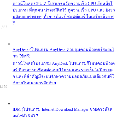
ดาวน์โหลด CPU-Z โปรแกรมวัดความเร็ว CPU อีกหนึ่งโ
ปรแกรม ที่ทุกคน น่าจะมีติดไว้ ดูความเร็ว CPU และ ยังรว
มถึงบอกค่าต่างๆ ทั้งฮารด์แวร์ ซอฟต์แวร์ ในเครื่องด้วย ฟ
รี
1,887
AnyDesk (โปรแกรม AnyDesk ควบคุมคอมพิวเตอร์ระยะไ
กล ใช้ฟรี)
ดาวน์โหลดโปรแกรม AnyDesk โปรแกรมรีโมทคอมพิวเต
อร์ ที่สามารถเชื่อมต่อแบบไร้พรมแดน รวดเร็มไม่มีกระตุ
ก และที่สำคัญมีระบบรักษาความปลอดภัยแบบเดียวกับที่ใ
ช้ภายในธนาคารอีกด้วย
4,159
IDM (โปรแกรม Internet Download Manager ช่วยดาวน์โห
ลดไฟล์) 6.43.7