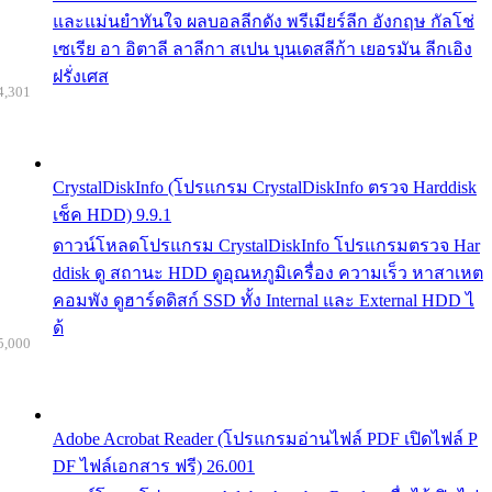
และแม่นยำทันใจ ผลบอลลีกดัง พรีเมียร์ลีก อังกฤษ กัลโช่
เซเรีย อา อิตาลี ลาลีกา สเปน บุนเดสลีก้า เยอรมัน ลีกเอิง
ฝรั่งเศส
4,301
CrystalDiskInfo (โปรแกรม CrystalDiskInfo ตรวจ Harddisk
เช็ค HDD) 9.9.1
ดาวน์โหลดโปรแกรม CrystalDiskInfo โปรแกรมตรวจ Har
ddisk ดู สถานะ HDD ดูอุณหภูมิเครื่อง ความเร็ว หาสาเหต
คอมพัง ดูฮาร์ดดิสก์ SSD ทั้ง Internal และ External HDD ไ
ด้
5,000
Adobe Acrobat Reader (โปรแกรมอ่านไฟล์ PDF เปิดไฟล์ P
DF ไฟล์เอกสาร ฟรี) 26.001