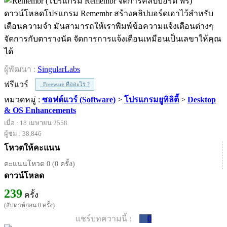
ดาวน์โหลดโปรแกรม Remembr สร้างคลิปบอร์ดเอาไว้สำหรับ
เตือนความจำ มันสามารถให้เราพิมพ์ข้อความแจ้งเตือนต่างๆ
จัดการกับตารางนัด จัดการการแจ้งเตือนเหมือนเป็นเลขาให้คุณ
ได้
ผู้พัฒนา :
SingularLabs
ฟรีแวร์
Freeware คืออะไร ?
หมวดหมู่ :
ซอฟต์แวร์ (Software)
>
โปรแกรมยูทิลิตี้
>
Desktop
& OS Enhancements
เมื่อ : 18 เมษายน 2558
ผู้ชม : 38,846
โหวตให้คะแนน
คะแนนโหวต 0 (0 ครั้ง)
ดาวน์โหลด
239
ครั้ง
(สัปดาห์ก่อน 0 ครั้ง)
แชร์บทความนี้ :
0