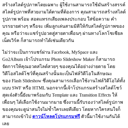
สร้างสไลด์รูปภาพโดยเฉพาะ ผู้ใช้งานสามารถใช้มันสร้างสรรค์
สไลด์รูปภาพที่สวยงามได้ตามที่ต้องการ คุณสามารถสร้างสไลด์
รูปภาพ พร้อม สอดแทรกเสียงเพลงประกอบ ใส่ข้อความ คำ
บรรยายต่างๆ หรือจะ เพิ่มลูกเล่นสามมิติให้กับสไลด์รูปภาพของ
คุณ หรือว่าจะแชร์รูปอวดสู่สายตาเพื่อนๆ ผ่านทางโลกโซเชียล
เน็ตเวิร์ค ก็สามารถทำได้เช่นเดียวกัน
ไม่ว่าจะเป็นการแชร์ผ่าน Facebook, MySpace และ
Go2Album เจ้าโปรแกรม Photo Slideshow Maker ก็สามารถ
จัดการให้คุณอวดสไลด์สวยๆ ของคุณได้อย่างง่ายดาย โดย
วิดีโอสไลด์โชว์ที่คุณสร้างนั้นจะเป็นไฟล์วิดีโอในลักษณะ
ของ Flash Slideshow ซึ่งคุณสามารถเลือกใช้งานไฟล์วิดีโอได้ทั้ง
แบบ SWF หรือ HTML นอกจากนี้เจ้าโปรแกรมสร้างสไลด์โชว์
สุดเจ๋งตัวนี้ยังมาพร้อมกับ Template และ Transition Effects ให้
เพื่อนๆ ได้เลือกใช้งานมากมาย ซึ่งงานนี้รับรองว่าสไลด์รูปภาพ
ของคุณจะดูน่าสนใจไม่ซ้ำใครเลยทีเดียว โดยหากใครสนใจก็
สามารถเข้าไป
ดาวน์โหลดโปรแกรมฟรี
ตัวนี้มาใช้งานกันได้
เลย