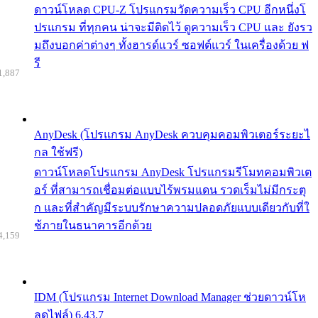
ดาวน์โหลด CPU-Z โปรแกรมวัดความเร็ว CPU อีกหนึ่งโ
ปรแกรม ที่ทุกคน น่าจะมีติดไว้ ดูความเร็ว CPU และ ยังรว
มถึงบอกค่าต่างๆ ทั้งฮารด์แวร์ ซอฟต์แวร์ ในเครื่องด้วย ฟ
รี
1,887
AnyDesk (โปรแกรม AnyDesk ควบคุมคอมพิวเตอร์ระยะไ
กล ใช้ฟรี)
ดาวน์โหลดโปรแกรม AnyDesk โปรแกรมรีโมทคอมพิวเต
อร์ ที่สามารถเชื่อมต่อแบบไร้พรมแดน รวดเร็มไม่มีกระตุ
ก และที่สำคัญมีระบบรักษาความปลอดภัยแบบเดียวกับที่ใ
ช้ภายในธนาคารอีกด้วย
4,159
IDM (โปรแกรม Internet Download Manager ช่วยดาวน์โห
ลดไฟล์) 6.43.7