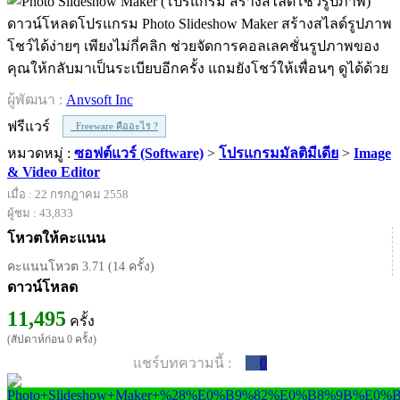
ดาวน์โหลดโปรแกรม Photo Slideshow Maker สร้างสไลด์รูปภาพ
โชว์ได้ง่ายๆ เพียงไม่กี่คลิก ช่วยจัดการคอลเลคชั่นรูปภาพของ
คุณให้กลับมาเป็นระเบียบอีกครั้ง แถมยังโชว์ให้เพื่อนๆ ดูได้ด้วย
ผู้พัฒนา :
Anvsoft Inc
ฟรีแวร์
Freeware คืออะไร ?
หมวดหมู่ :
ซอฟต์แวร์ (Software)
>
โปรแกรมมัลติมีเดีย
>
Image
& Video Editor
เมื่อ : 22 กรกฎาคม 2558
ผู้ชม : 43,833
โหวตให้คะแนน
คะแนนโหวต 3.71 (14 ครั้ง)
ดาวน์โหลด
11,495
ครั้ง
(สัปดาห์ก่อน 0 ครั้ง)
แชร์บทความนี้ :
0