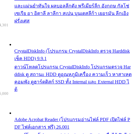
และแม่นยำทันใจ ผลบอลลีกดัง พรีเมียร์ลีก อังกฤษ กัลโช่
เซเรีย อา อิตาลี ลาลีกา สเปน บุนเดสลีก้า เยอรมัน ลีกเอิง
ฝรั่งเศส
4,301
CrystalDiskInfo (โปรแกรม CrystalDiskInfo ตรวจ Harddisk
เช็ค HDD) 9.9.1
ดาวน์โหลดโปรแกรม CrystalDiskInfo โปรแกรมตรวจ Har
ddisk ดู สถานะ HDD ดูอุณหภูมิเครื่อง ความเร็ว หาสาเหต
คอมพัง ดูฮาร์ดดิสก์ SSD ทั้ง Internal และ External HDD ไ
ด้
5,000
Adobe Acrobat Reader (โปรแกรมอ่านไฟล์ PDF เปิดไฟล์ P
DF ไฟล์เอกสาร ฟรี) 26.001