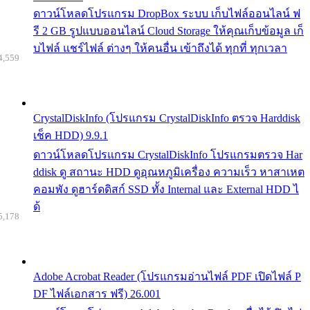
ดาวน์โหลดโปรแกรม DropBox ระบบ เก็บไฟล์ออนไลน์ ฟ
รี 2 GB รูปแบบออนไลน์ Cloud Storage ให้คุณเก็บข้อมูล เก็
บไฟล์ แชร์ไฟล์ ต่างๆ ให้คนอื่น เข้าถึงได้ ทุกที่ ทุกเวลา
4,559
CrystalDiskInfo (โปรแกรม CrystalDiskInfo ตรวจ Harddisk
เช็ค HDD) 9.9.1
ดาวน์โหลดโปรแกรม CrystalDiskInfo โปรแกรมตรวจ Har
ddisk ดู สถานะ HDD ดูอุณหภูมิเครื่อง ความเร็ว หาสาเหต
คอมพัง ดูฮาร์ดดิสก์ SSD ทั้ง Internal และ External HDD ไ
ด้
5,178
Adobe Acrobat Reader (โปรแกรมอ่านไฟล์ PDF เปิดไฟล์ P
DF ไฟล์เอกสาร ฟรี) 26.001