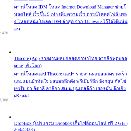
ดาวน์โหลด IDM โหลด Internet Download Manager ช่วยโ
หลดไฟล์ เร็วขึ้น 5 เท่า เพิ่มความเร็ว ดาวน์โหลดไฟล์ เพล
ง โหลดหนัง โหลด IDM ล่าสุด จาก Thaiware ไว้ใจได้แน่น
อน
: 476
Thscore (App รายงานผลบอลสดภาษาไทย จากลีกฟุตบอล
ต่างๆ ทั่วโลก)
ดาวน์โหลดแอป Thscore แอปฯ รายงานผลบอลสดรวดเร็ว
และแม่นยำทันใจ ผลบอลลีกดัง พรีเมียร์ลีก อังกฤษ กัลโช่
เซเรีย อา อิตาลี ลาลีกา สเปน บุนเดสลีก้า เยอรมัน ลีกเอิง
ฝรั่งเศส
6,366
DropBox (โปรแกรม Dropbox เก็บไฟล์ออนไลน์ ฟรี 2 GB )
264.4.3385