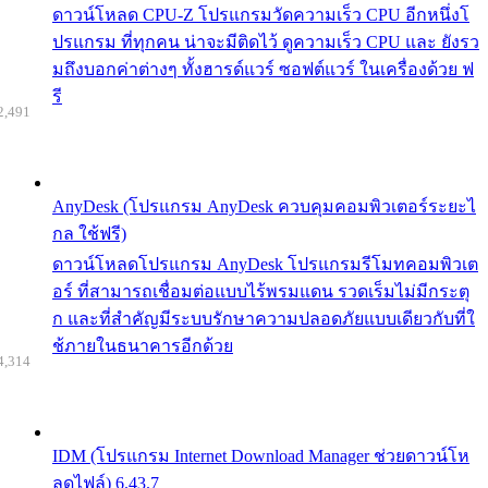
ดาวน์โหลด CPU-Z โปรแกรมวัดความเร็ว CPU อีกหนึ่งโ
ปรแกรม ที่ทุกคน น่าจะมีติดไว้ ดูความเร็ว CPU และ ยังรว
มถึงบอกค่าต่างๆ ทั้งฮารด์แวร์ ซอฟต์แวร์ ในเครื่องด้วย ฟ
รี
2,491
AnyDesk (โปรแกรม AnyDesk ควบคุมคอมพิวเตอร์ระยะไ
กล ใช้ฟรี)
ดาวน์โหลดโปรแกรม AnyDesk โปรแกรมรีโมทคอมพิวเต
อร์ ที่สามารถเชื่อมต่อแบบไร้พรมแดน รวดเร็มไม่มีกระตุ
ก และที่สำคัญมีระบบรักษาความปลอดภัยแบบเดียวกับที่ใ
ช้ภายในธนาคารอีกด้วย
4,314
IDM (โปรแกรม Internet Download Manager ช่วยดาวน์โห
ลดไฟล์) 6.43.7