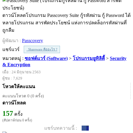
ดาวน์โหลดโปรแกรม Passcovery Suite กู้รหัสผ่าน กู้ Password ได้
หลายโปรแกรม สารพัดประโยชน์ แห่งการปลดล็อกรหัสผ่านที่
ถูกลืม
ผู้พัฒนา :
Passcovery
แชร์แวร์
Shareware คืออะไร ?
หมวดหมู่ :
ซอฟต์แวร์ (Software)
>
โปรแกรมยูทิลิตี้
>
Security
& Encryption
เมื่อ : 24 มิถุนายน 2563
ผู้ชม : 7,629
โหวตให้คะแนน
คะแนนโหวต 0 (0 ครั้ง)
ดาวน์โหลด
157
ครั้ง
(สัปดาห์ก่อน 0 ครั้ง)
แชร์บทความนี้ :
0