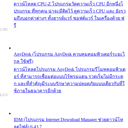
ดาวน์โหลด CPU-Z โปรแกรมวัดความเร็ว CPU อีกหนึ่งโ
ปรแกรม ที่ทุกคน น่าจะมีติดไว้ ดูความเร็ว CPU และ ยังรว
มถึงบอกค่าต่างๆ ทั้งฮารด์แวร์ ซอฟต์แวร์ ในเครื่องด้วย ฟ
รี
2,181
AnyDesk (โปรแกรม AnyDesk ควบคุมคอมพิวเตอร์ระยะไ
กล ใช้ฟรี)
ดาวน์โหลดโปรแกรม AnyDesk โปรแกรมรีโมทคอมพิวเต
อร์ ที่สามารถเชื่อมต่อแบบไร้พรมแดน รวดเร็มไม่มีกระตุ
ก และที่สำคัญมีระบบรักษาความปลอดภัยแบบเดียวกับที่ใ
ช้ภายในธนาคารอีกด้วย
4,211
IDM (โปรแกรม Internet Download Manager ช่วยดาวน์โห
ลดไฟล์) 6.43.7