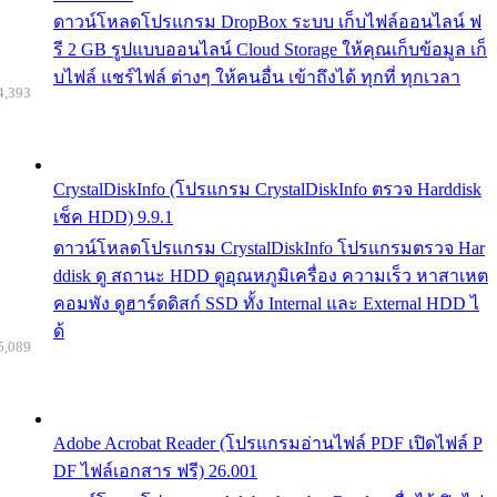
ดาวน์โหลดโปรแกรม DropBox ระบบ เก็บไฟล์ออนไลน์ ฟ
รี 2 GB รูปแบบออนไลน์ Cloud Storage ให้คุณเก็บข้อมูล เก็
บไฟล์ แชร์ไฟล์ ต่างๆ ให้คนอื่น เข้าถึงได้ ทุกที่ ทุกเวลา
4,393
CrystalDiskInfo (โปรแกรม CrystalDiskInfo ตรวจ Harddisk
เช็ค HDD) 9.9.1
ดาวน์โหลดโปรแกรม CrystalDiskInfo โปรแกรมตรวจ Har
ddisk ดู สถานะ HDD ดูอุณหภูมิเครื่อง ความเร็ว หาสาเหต
คอมพัง ดูฮาร์ดดิสก์ SSD ทั้ง Internal และ External HDD ไ
ด้
5,089
Adobe Acrobat Reader (โปรแกรมอ่านไฟล์ PDF เปิดไฟล์ P
DF ไฟล์เอกสาร ฟรี) 26.001