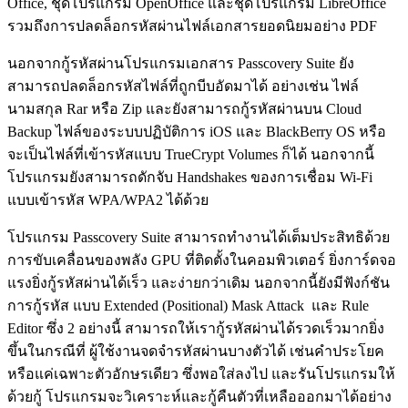
Office, ชุดโปรแกรม OpenOffice และชุดโปรแกรม LibreOffice
รวมถึงการปลดล็อกรหัสผ่านไฟล์เอกสารยอดนิยมอย่าง PDF
นอกจากกู้รหัสผ่านโปรแกรมเอกสาร Passcovery Suite ยัง
สามารถปลดล็อกรหัสไฟล์ที่ถูกบีบอัดมาได้ อย่างเช่น ไฟล์
นามสกุล Rar หรือ Zip และยังสามารถกู้รหัสผ่านบน Cloud
Backup ไฟล์ของระบบปฏิบัติการ iOS และ BlackBerry OS หรือ
จะเป็นไฟล์ที่เข้ารหัสแบบ TrueCrypt Volumes ก็ได้ นอกจากนี้
โปรแกรมยังสามารถดักจับ Handshakes ของการเชื่อม Wi-Fi
แบบเข้ารหัส WPA/WPA2 ได้ด้วย
โปรแกรม Passcovery Suite สามารถทำงานได้เต็มประสิทธิด้วย
การขับเคลื่อนของพลัง GPU ที่ติดตั้งในคอมพิวเตอร์ ยิ่งการ์ดจอ
แรงยิ่งกู้รหัสผ่านได้เร็ว และง่ายกว่าเดิม นอกจากนี้ยังมีฟังก์ชัน
การกู้รหัส แบบ Extended (Positional) Mask Attack และ Rule
Editor ซึ่ง 2 อย่างนี้ สามารถให้เรากู้รหัสผ่านได้รวดเร็วมากยิ่ง
ขึ้นในกรณีที่ ผู้ใช้งานจดจำรหัสผ่านบางตัวได้ เช่นคำประโยค
หรือแค่เฉพาะตัวอักษรเดียว ซึ่งพอใส่ลงไป และรันโปรแกรมให้
ด้วยกู้ โปรแกรมจะวิเคราะห์และกู้คืนตัวที่เหลือออกมาได้อย่าง