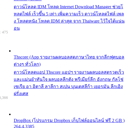
ดาวน์โหลด IDM โหลด Internet Download Manager ช่วยโ
หลดไฟล์ เร็วขึ้น 5 เท่า เพิ่มความเร็ว ดาวน์โหลดไฟล์ เพล
ง โหลดหนัง โหลด IDM ล่าสุด จาก Thaiware ไว้ใจได้แน่น
อน
: 475
Thscore (App รายงานผลบอลสดภาษาไทย จากลีกฟุตบอล
ต่างๆ ทั่วโลก)
ดาวน์โหลดแอป Thscore แอปฯ รายงานผลบอลสดรวดเร็ว
และแม่นยำทันใจ ผลบอลลีกดัง พรีเมียร์ลีก อังกฤษ กัลโช่
เซเรีย อา อิตาลี ลาลีกา สเปน บุนเดสลีก้า เยอรมัน ลีกเอิง
ฝรั่งเศส
6,366
DropBox (โปรแกรม Dropbox เก็บไฟล์ออนไลน์ ฟรี 2 GB )
264.4.3385