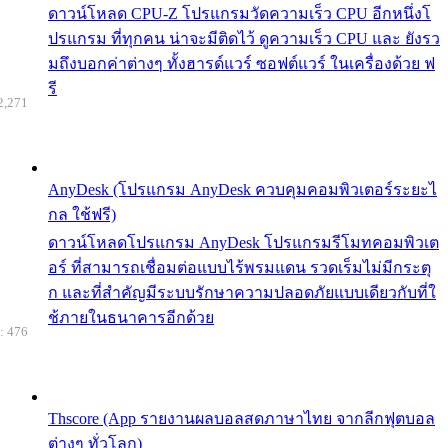
ดาวน์โหลด CPU-Z โปรแกรมวัดความเร็ว CPU อีกหนึ่งโ
ปรแกรม ที่ทุกคน น่าจะมีติดไว้ ดูความเร็ว CPU และ ยังรว
มถึงบอกค่าต่างๆ ทั้งฮารด์แวร์ ซอฟต์แวร์ ในเครื่องด้วย ฟ
รี
2,271
AnyDesk (โปรแกรม AnyDesk ควบคุมคอมพิวเตอร์ระยะไ
กล ใช้ฟรี)
ดาวน์โหลดโปรแกรม AnyDesk โปรแกรมรีโมทคอมพิวเต
อร์ ที่สามารถเชื่อมต่อแบบไร้พรมแดน รวดเร็มไม่มีกระตุ
ก และที่สำคัญมีระบบรักษาความปลอดภัยแบบเดียวกับที่ใ
ช้ภายในธนาคารอีกด้วย
: 476
Thscore (App รายงานผลบอลสดภาษาไทย จากลีกฟุตบอล
ต่างๆ ทั่วโลก)