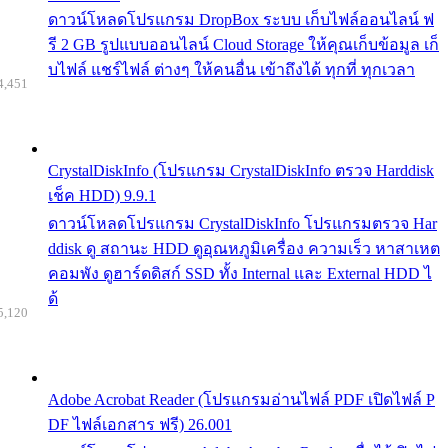
ดาวน์โหลดโปรแกรม DropBox ระบบ เก็บไฟล์ออนไลน์ ฟ
รี 2 GB รูปแบบออนไลน์ Cloud Storage ให้คุณเก็บข้อมูล เก็
บไฟล์ แชร์ไฟล์ ต่างๆ ให้คนอื่น เข้าถึงได้ ทุกที่ ทุกเวลา
4,451
CrystalDiskInfo (โปรแกรม CrystalDiskInfo ตรวจ Harddisk
เช็ค HDD) 9.9.1
ดาวน์โหลดโปรแกรม CrystalDiskInfo โปรแกรมตรวจ Har
ddisk ดู สถานะ HDD ดูอุณหภูมิเครื่อง ความเร็ว หาสาเหต
คอมพัง ดูฮาร์ดดิสก์ SSD ทั้ง Internal และ External HDD ไ
ด้
5,120
Adobe Acrobat Reader (โปรแกรมอ่านไฟล์ PDF เปิดไฟล์ P
DF ไฟล์เอกสาร ฟรี) 26.001