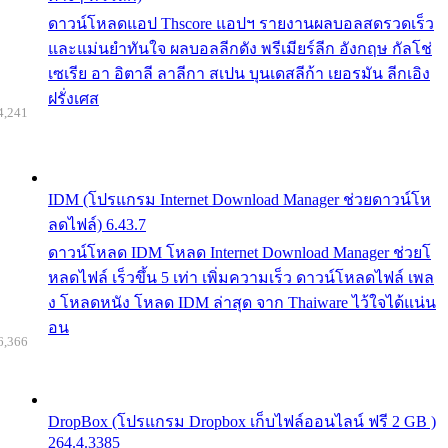
ดาวน์โหลดแอป Thscore แอปฯ รายงานผลบอลสดรวดเร็ว
และแม่นยำทันใจ ผลบอลลีกดัง พรีเมียร์ลีก อังกฤษ กัลโช่
เซเรีย อา อิตาลี ลาลีกา สเปน บุนเดสลีก้า เยอรมัน ลีกเอิง
ฝรั่งเศส
4,241
IDM (โปรแกรม Internet Download Manager ช่วยดาวน์โห
ลดไฟล์) 6.43.7
ดาวน์โหลด IDM โหลด Internet Download Manager ช่วยโ
หลดไฟล์ เร็วขึ้น 5 เท่า เพิ่มความเร็ว ดาวน์โหลดไฟล์ เพล
ง โหลดหนัง โหลด IDM ล่าสุด จาก Thaiware ไว้ใจได้แน่น
อน
6,366
DropBox (โปรแกรม Dropbox เก็บไฟล์ออนไลน์ ฟรี 2 GB )
264.4.3385