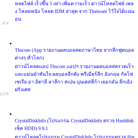
หลดไฟล์ เร็วขึ้น 5 เท่า เพิ่มความเร็ว ดาวน์โหลดไฟล์ เพล
ง โหลดหนัง โหลด IDM ล่าสุด จาก Thaiware ไว้ใจได้แน่น
อน
: 474
Thscore (App รายงานผลบอลสดภาษาไทย จากลีกฟุตบอล
ต่างๆ ทั่วโลก)
ดาวน์โหลดแอป Thscore แอปฯ รายงานผลบอลสดรวดเร็ว
และแม่นยำทันใจ ผลบอลลีกดัง พรีเมียร์ลีก อังกฤษ กัลโช่
เซเรีย อา อิตาลี ลาลีกา สเปน บุนเดสลีก้า เยอรมัน ลีกเอิง
ฝรั่งเศส
4,259
CrystalDiskInfo (โปรแกรม CrystalDiskInfo ตรวจ Harddisk
เช็ค HDD) 9.9.1
ดาวน์โหลดโปรแกรม CrystalDiskInfo โปรแกรมตรวจ Har