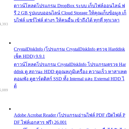
ดาวน์โหลดโปรแกรม DropBox ระบบ เก็บไฟล์ออนไลน์ ฟ
รี 2 GB รูปแบบออนไลน์ Cloud Storage ให้คุณเก็บข้อมูล เก็
บไฟล์ แชร์ไฟล์ ต่างๆ ให้คนอื่น เข้าถึงได้ ทุกที่ ทุกเวลา
4,393
CrystalDiskInfo (โปรแกรม CrystalDiskInfo ตรวจ Harddisk
เช็ค HDD) 9.9.1
ดาวน์โหลดโปรแกรม CrystalDiskInfo โปรแกรมตรวจ Har
ddisk ดู สถานะ HDD ดูอุณหภูมิเครื่อง ความเร็ว หาสาเหต
คอมพัง ดูฮาร์ดดิสก์ SSD ทั้ง Internal และ External HDD ไ
ด้
5,089
Adobe Acrobat Reader (โปรแกรมอ่านไฟล์ PDF เปิดไฟล์ P
DF ไฟล์เอกสาร ฟรี) 26.001