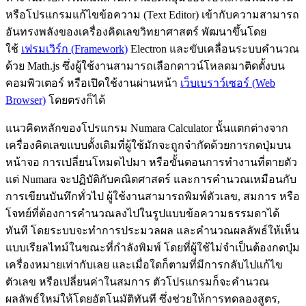
หรือโปรแกรมแก้ไขข้อความ (Text Editor) เข้ากับความสามารถ
อันทรงพลังของเครื่องคิดเลขวิทยาศาสตร์ พัฒนาขึ้นโดย
ใช้
เฟรมเวิร์ก (Framework)
Electron และขับเคลื่อนระบบคำนวณ
ด้วย Math.js ซึ่งผู้ใช้งานสามารถเลือกดาวน์โหลดมาติดตั้งบน
คอมพิวเตอร์ หรือเปิดใช้งานผ่านหน้า
เว็บเบราว์เซอร์ (Web
Browser)
โดยตรงก็ได้
แนวคิดหลักของโปรแกรม Numara Calculator นั้นแตกต่างจาก
เครื่องคิดเลขแบบดั้งเดิมที่ผู้ใช้มักจะถูกจำกัดด้วยการกดปุ่มบน
หน้าจอ การเปลี่ยนโหมดไปมา หรือขั้นตอนการทำงานที่ตายตัว
แต่ Numara จะปฏิบัติกับคณิตศาสตร์ และการคำนวณเหมือนกับ
การเขียนบันทึกทั่วไป ผู้ใช้งานสามารถพิมพ์ตัวเลข, สมการ หรือ
โจทย์ที่ต้องการคำนวณลงไปในรูปแบบข้อความธรรมดาได้
ทันที โดยระบบจะทำการประมวลผล และคำนวณผลลัพธ์ให้เห็น
แบบเรียลไทม์ในขณะที่กำลังพิมพ์ โดยที่ผู้ใช้ไม่จำเป็นต้องกดปุ่ม
เครื่องหมายเท่ากับเลย และเมื่อใดก็ตามที่มีการกลับไปแก้ไข
ตัวเลข หรือเปลี่ยนค่าในสมการ ตัวโปรแกรมก็จะคำนวณ
ผลลัพธ์ใหม่ให้โดยอัตโนมัติทันที ซึ่งช่วยให้การทดลองสูตร,