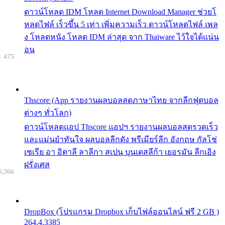
ดาวน์โหลด IDM โหลด Internet Download Manager ช่วยโ
หลดไฟล์ เร็วขึ้น 5 เท่า เพิ่มความเร็ว ดาวน์โหลดไฟล์ เพล
ง โหลดหนัง โหลด IDM ล่าสุด จาก Thaiware ไว้ใจได้แน่น
อน
: 475
Thscore (App รายงานผลบอลสดภาษาไทย จากลีกฟุตบอล
ต่างๆ ทั่วโลก)
ดาวน์โหลดแอป Thscore แอปฯ รายงานผลบอลสดรวดเร็ว
และแม่นยำทันใจ ผลบอลลีกดัง พรีเมียร์ลีก อังกฤษ กัลโช่
เซเรีย อา อิตาลี ลาลีกา สเปน บุนเดสลีก้า เยอรมัน ลีกเอิง
ฝรั่งเศส
6,366
DropBox (โปรแกรม Dropbox เก็บไฟล์ออนไลน์ ฟรี 2 GB )
264.4.3385