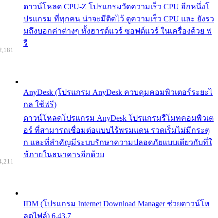
ดาวน์โหลด CPU-Z โปรแกรมวัดความเร็ว CPU อีกหนึ่งโ
ปรแกรม ที่ทุกคน น่าจะมีติดไว้ ดูความเร็ว CPU และ ยังรว
มถึงบอกค่าต่างๆ ทั้งฮารด์แวร์ ซอฟต์แวร์ ในเครื่องด้วย ฟ
รี
2,181
AnyDesk (โปรแกรม AnyDesk ควบคุมคอมพิวเตอร์ระยะไ
กล ใช้ฟรี)
ดาวน์โหลดโปรแกรม AnyDesk โปรแกรมรีโมทคอมพิวเต
อร์ ที่สามารถเชื่อมต่อแบบไร้พรมแดน รวดเร็มไม่มีกระตุ
ก และที่สำคัญมีระบบรักษาความปลอดภัยแบบเดียวกับที่ใ
ช้ภายในธนาคารอีกด้วย
4,211
IDM (โปรแกรม Internet Download Manager ช่วยดาวน์โห
ลดไฟล์) 6.43.7