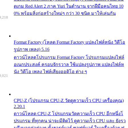
ดเกม Red Alert 2 ภาค Yuri ในตำนาน จากฝีมือคนไทย 10
0% พร้อมสิ่งก่อสร้างใหม่ๆ กว่า 30 ชนิด มาให้เล่นกัน
9,218
Format Factory (โหลด Format Factory แปลงไฟล์หนัง วิดีโอ
รูปภาพ เพลง) 5.16
ดาวน์โหลดโปรแกรม Format Factory โปรแกรมแปลงไฟล์
อเนกประสงค์ ครอบจักรวาล ใช้แปลงรูปภาพ แปลงไฟล์ห
นัง วิดีโอ เพลง ไฟล์เสียงออดิโอ ต่าง ๆ
9,021
CPU-Z (โปรแกรม CPU-Z วัดดูความเร็ว CPU เครื่องคุณ)
2.20.1
ดาวน์โหลด CPU-Z โปรแกรมวัดความเร็ว CPU อีกหนึ่งโ
ปรแกรม ที่ทุกคน น่าจะมีติดไว้ ดูความเร็ว CPU และ ยังรว
มถึงบอกค่าต่างๆ ทั้งฮารด์แวร์ ซอฟต์แวร์ ในเครื่องด้วย ฟ