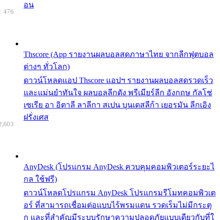
อน
: 476
Thscore (App รายงานผลบอลสดภาษาไทย จากลีกฟุตบอล
ต่างๆ ทั่วโลก)
ดาวน์โหลดแอป Thscore แอปฯ รายงานผลบอลสดรวดเร็ว
และแม่นยำทันใจ ผลบอลลีกดัง พรีเมียร์ลีก อังกฤษ กัลโช่
เซเรีย อา อิตาลี ลาลีกา สเปน บุนเดสลีก้า เยอรมัน ลีกเอิง
ฝรั่งเศส
2,603
AnyDesk (โปรแกรม AnyDesk ควบคุมคอมพิวเตอร์ระยะไ
กล ใช้ฟรี)
ดาวน์โหลดโปรแกรม AnyDesk โปรแกรมรีโมทคอมพิวเต
อร์ ที่สามารถเชื่อมต่อแบบไร้พรมแดน รวดเร็มไม่มีกระตุ
ก และที่สำคัญมีระบบรักษาความปลอดภัยแบบเดียวกับที่ใ