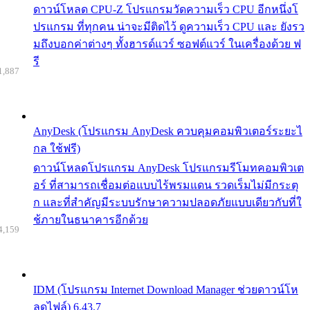
ดาวน์โหลด CPU-Z โปรแกรมวัดความเร็ว CPU อีกหนึ่งโ
ปรแกรม ที่ทุกคน น่าจะมีติดไว้ ดูความเร็ว CPU และ ยังรว
มถึงบอกค่าต่างๆ ทั้งฮารด์แวร์ ซอฟต์แวร์ ในเครื่องด้วย ฟ
รี
1,887
AnyDesk (โปรแกรม AnyDesk ควบคุมคอมพิวเตอร์ระยะไ
กล ใช้ฟรี)
ดาวน์โหลดโปรแกรม AnyDesk โปรแกรมรีโมทคอมพิวเต
อร์ ที่สามารถเชื่อมต่อแบบไร้พรมแดน รวดเร็มไม่มีกระตุ
ก และที่สำคัญมีระบบรักษาความปลอดภัยแบบเดียวกับที่ใ
ช้ภายในธนาคารอีกด้วย
4,159
IDM (โปรแกรม Internet Download Manager ช่วยดาวน์โห
ลดไฟล์) 6.43.7