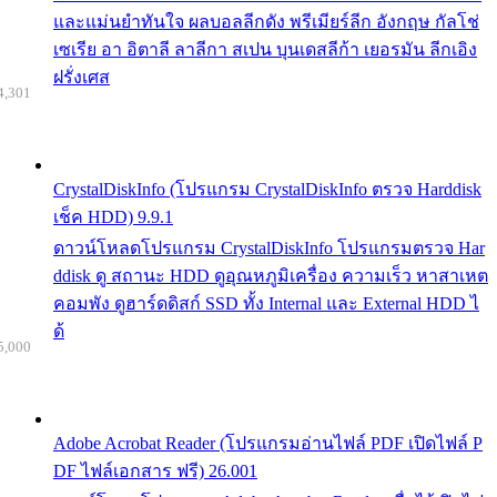
และแม่นยำทันใจ ผลบอลลีกดัง พรีเมียร์ลีก อังกฤษ กัลโช่
เซเรีย อา อิตาลี ลาลีกา สเปน บุนเดสลีก้า เยอรมัน ลีกเอิง
ฝรั่งเศส
4,301
CrystalDiskInfo (โปรแกรม CrystalDiskInfo ตรวจ Harddisk
เช็ค HDD) 9.9.1
ดาวน์โหลดโปรแกรม CrystalDiskInfo โปรแกรมตรวจ Har
ddisk ดู สถานะ HDD ดูอุณหภูมิเครื่อง ความเร็ว หาสาเหต
คอมพัง ดูฮาร์ดดิสก์ SSD ทั้ง Internal และ External HDD ไ
ด้
5,000
Adobe Acrobat Reader (โปรแกรมอ่านไฟล์ PDF เปิดไฟล์ P
DF ไฟล์เอกสาร ฟรี) 26.001