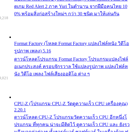
ดเกม Red Alert 2 ภาค Yuri ในตำนาน จากฝีมือคนไทย 10
0% พร้อมสิ่งก่อสร้างใหม่ๆ กว่า 30 ชนิด มาให้เล่นกัน
9,218
Format Factory (โหลด Format Factory แปลงไฟล์หนัง วิดีโอ
รูปภาพ เพลง) 5.16
ดาวน์โหลดโปรแกรม Format Factory โปรแกรมแปลงไฟล์
อเนกประสงค์ ครอบจักรวาล ใช้แปลงรูปภาพ แปลงไฟล์ห
นัง วิดีโอ เพลง ไฟล์เสียงออดิโอ ต่าง ๆ
9,021
CPU-Z (โปรแกรม CPU-Z วัดดูความเร็ว CPU เครื่องคุณ)
2.20.1
ดาวน์โหลด CPU-Z โปรแกรมวัดความเร็ว CPU อีกหนึ่งโ
ปรแกรม ที่ทุกคน น่าจะมีติดไว้ ดูความเร็ว CPU และ ยังรว
มถึงบอกค่าต่างๆ ทั้งฮารด์แวร์ ซอฟต์แวร์ ในเครื่องด้วย ฟ