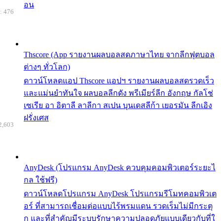
อน
: 476
Thscore (App รายงานผลบอลสดภาษาไทย จากลีกฟุตบอล
ต่างๆ ทั่วโลก)
ดาวน์โหลดแอป Thscore แอปฯ รายงานผลบอลสดรวดเร็ว
และแม่นยำทันใจ ผลบอลลีกดัง พรีเมียร์ลีก อังกฤษ กัลโช่
เซเรีย อา อิตาลี ลาลีกา สเปน บุนเดสลีก้า เยอรมัน ลีกเอิง
ฝรั่งเศส
2,603
AnyDesk (โปรแกรม AnyDesk ควบคุมคอมพิวเตอร์ระยะไ
กล ใช้ฟรี)
ดาวน์โหลดโปรแกรม AnyDesk โปรแกรมรีโมทคอมพิวเต
อร์ ที่สามารถเชื่อมต่อแบบไร้พรมแดน รวดเร็มไม่มีกระตุ
ก และที่สำคัญมีระบบรักษาความปลอดภัยแบบเดียวกับที่ใ