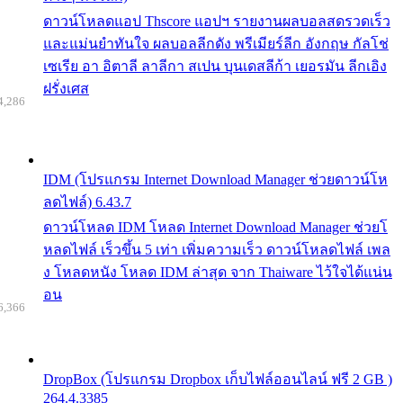
ดาวน์โหลดแอป Thscore แอปฯ รายงานผลบอลสดรวดเร็ว
และแม่นยำทันใจ ผลบอลลีกดัง พรีเมียร์ลีก อังกฤษ กัลโช่
เซเรีย อา อิตาลี ลาลีกา สเปน บุนเดสลีก้า เยอรมัน ลีกเอิง
ฝรั่งเศส
4,286
IDM (โปรแกรม Internet Download Manager ช่วยดาวน์โห
ลดไฟล์) 6.43.7
ดาวน์โหลด IDM โหลด Internet Download Manager ช่วยโ
หลดไฟล์ เร็วขึ้น 5 เท่า เพิ่มความเร็ว ดาวน์โหลดไฟล์ เพล
ง โหลดหนัง โหลด IDM ล่าสุด จาก Thaiware ไว้ใจได้แน่น
อน
6,366
DropBox (โปรแกรม Dropbox เก็บไฟล์ออนไลน์ ฟรี 2 GB )
264.4.3385