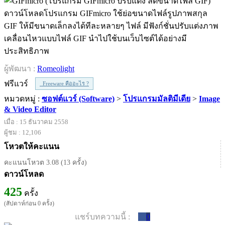
ดาวน์โหลดโปรแกรม GIFmicro ใช้ย่อขนาดไฟล์รูปภาพสกุล
GIF ให้มีขนาดเล็กลงได้ทีละหลายๆ ไฟล์ มีฟังก์ชั่นปรับแต่งภาพ
เคลื่อนไหวแบบไฟล์ GIF นำไปใช้บนเว็บไซต์ได้อย่างมี
ประสิทธิภาพ
ผู้พัฒนา :
Romeolight
ฟรีแวร์
Freeware คืออะไร ?
หมวดหมู่ :
ซอฟต์แวร์ (Software)
>
โปรแกรมมัลติมีเดีย
>
Image
& Video Editor
เมื่อ : 15 ธันวาคม 2558
ผู้ชม : 12,106
โหวตให้คะแนน
คะแนนโหวต 3.08 (13 ครั้ง)
ดาวน์โหลด
425
ครั้ง
(สัปดาห์ก่อน 0 ครั้ง)
แชร์บทความนี้ :
0