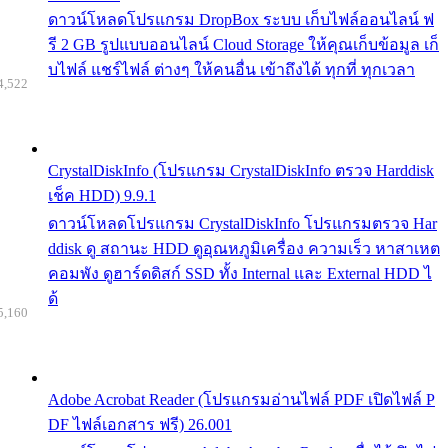
ดาวน์โหลดโปรแกรม DropBox ระบบ เก็บไฟล์ออนไลน์ ฟ
รี 2 GB รูปแบบออนไลน์ Cloud Storage ให้คุณเก็บข้อมูล เก็
บไฟล์ แชร์ไฟล์ ต่างๆ ให้คนอื่น เข้าถึงได้ ทุกที่ ทุกเวลา
4,522
CrystalDiskInfo (โปรแกรม CrystalDiskInfo ตรวจ Harddisk
เช็ค HDD) 9.9.1
ดาวน์โหลดโปรแกรม CrystalDiskInfo โปรแกรมตรวจ Har
ddisk ดู สถานะ HDD ดูอุณหภูมิเครื่อง ความเร็ว หาสาเหต
คอมพัง ดูฮาร์ดดิสก์ SSD ทั้ง Internal และ External HDD ไ
ด้
5,160
Adobe Acrobat Reader (โปรแกรมอ่านไฟล์ PDF เปิดไฟล์ P
DF ไฟล์เอกสาร ฟรี) 26.001