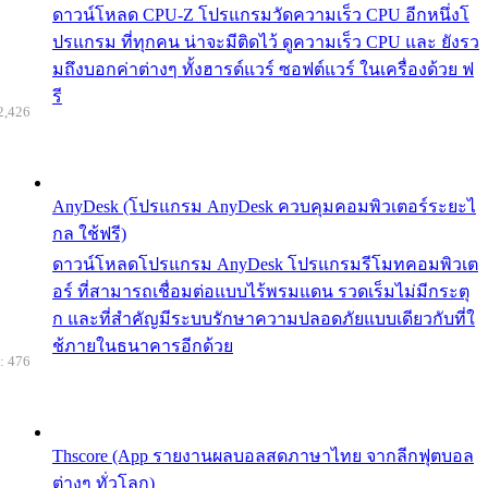
ดาวน์โหลด CPU-Z โปรแกรมวัดความเร็ว CPU อีกหนึ่งโ
ปรแกรม ที่ทุกคน น่าจะมีติดไว้ ดูความเร็ว CPU และ ยังรว
มถึงบอกค่าต่างๆ ทั้งฮารด์แวร์ ซอฟต์แวร์ ในเครื่องด้วย ฟ
รี
2,426
AnyDesk (โปรแกรม AnyDesk ควบคุมคอมพิวเตอร์ระยะไ
กล ใช้ฟรี)
ดาวน์โหลดโปรแกรม AnyDesk โปรแกรมรีโมทคอมพิวเต
อร์ ที่สามารถเชื่อมต่อแบบไร้พรมแดน รวดเร็มไม่มีกระตุ
ก และที่สำคัญมีระบบรักษาความปลอดภัยแบบเดียวกับที่ใ
ช้ภายในธนาคารอีกด้วย
: 476
Thscore (App รายงานผลบอลสดภาษาไทย จากลีกฟุตบอล
ต่างๆ ทั่วโลก)