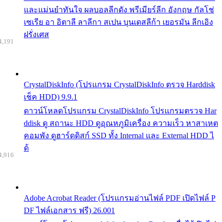
และแม่นยำทันใจ ผลบอลลีกดัง พรีเมียร์ลีก อังกฤษ กัลโช่
เซเรีย อา อิตาลี ลาลีกา สเปน บุนเดสลีก้า เยอรมัน ลีกเอิง
ฝรั่งเศส
4,191
CrystalDiskInfo (โปรแกรม CrystalDiskInfo ตรวจ Harddisk
เช็ค HDD) 9.9.1
ดาวน์โหลดโปรแกรม CrystalDiskInfo โปรแกรมตรวจ Har
ddisk ดู สถานะ HDD ดูอุณหภูมิเครื่อง ความเร็ว หาสาเหต
คอมพัง ดูฮาร์ดดิสก์ SSD ทั้ง Internal และ External HDD ไ
ด้
4,916
Adobe Acrobat Reader (โปรแกรมอ่านไฟล์ PDF เปิดไฟล์ P
DF ไฟล์เอกสาร ฟรี) 26.001