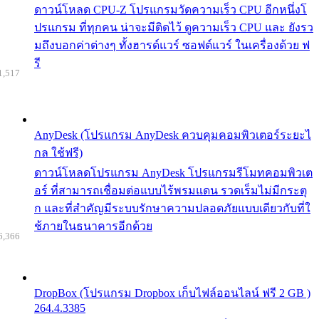
ดาวน์โหลด CPU-Z โปรแกรมวัดความเร็ว CPU อีกหนึ่งโ
ปรแกรม ที่ทุกคน น่าจะมีติดไว้ ดูความเร็ว CPU และ ยังรว
มถึงบอกค่าต่างๆ ทั้งฮารด์แวร์ ซอฟต์แวร์ ในเครื่องด้วย ฟ
รี
1,517
AnyDesk (โปรแกรม AnyDesk ควบคุมคอมพิวเตอร์ระยะไ
กล ใช้ฟรี)
ดาวน์โหลดโปรแกรม AnyDesk โปรแกรมรีโมทคอมพิวเต
อร์ ที่สามารถเชื่อมต่อแบบไร้พรมแดน รวดเร็มไม่มีกระตุ
ก และที่สำคัญมีระบบรักษาความปลอดภัยแบบเดียวกับที่ใ
ช้ภายในธนาคารอีกด้วย
6,366
DropBox (โปรแกรม Dropbox เก็บไฟล์ออนไลน์ ฟรี 2 GB )
264.4.3385