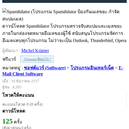
ดาวน์โหลด Spamihilator โปรแกรมตรวจจับสแปมและเมลขยะ
ภายในกล่องจดหมายอีเมลของผู้ใช้ สนับสนุนโปรแกรมจัดการ
อีเมลแทบทุกโปรแกรม ไม่ว่าจะเป็น Outlook, Thunderbird, Opera
ผู้พัฒนา :
Michel Krämer
ฟรีแวร์
Freeware คืออะไร ?
หมวดหมู่ :
ซอฟต์แวร์ (Software)
>
โปรแกรมอินเทอร์เน็ต
>
E-
Mail Client Software
เมื่อ : 10 ธันวาคม 2557
ผู้ชม : 8,305
โหวตให้คะแนน
คะแนนโหวต 0 (0 ครั้ง)
ดาวน์โหลด
125
ครั้ง
(สัปดาห์ก่อน 0 ครั้ง)