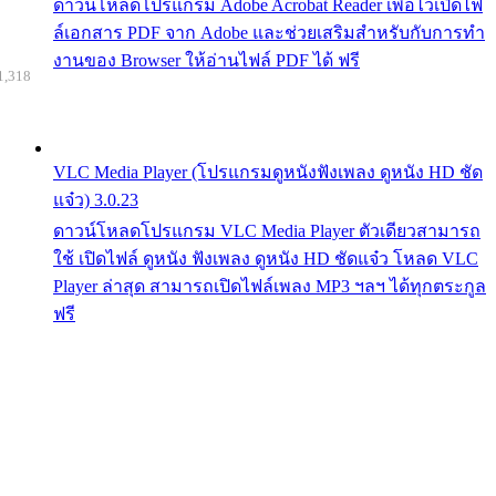
ดาวน์โหลดโปรแกรม Adobe Acrobat Reader เพื่อไว้เปิดไฟ
ล์เอกสาร PDF จาก Adobe และช่วยเสริมสำหรับกับการทำ
งานของ Browser ให้อ่านไฟล์ PDF ได้ ฟรี
1,318
VLC Media Player (โปรแกรมดูหนังฟังเพลง ดูหนัง HD ชัด
แจ๋ว) 3.0.23
ดาวน์โหลดโปรแกรม VLC Media Player ตัวเดียวสามารถ
ใช้ เปิดไฟล์ ดูหนัง ฟังเพลง ดูหนัง HD ชัดแจ๋ว โหลด VLC
Player ล่าสุด สามารถเปิดไฟล์เพลง MP3 ฯลฯ ได้ทุกตระกูล
ฟรี