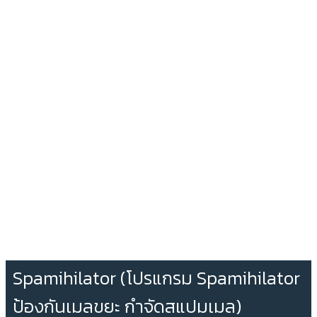
Spamihilator (โปรแกรม Spamihilator
ป้องกันเมลขยะ กำจัดสแปมเมล)