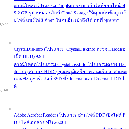
ดาวน์โหลดโปรแกรม DropBox ระบบ เก็บไฟล์ออนไลน์ ฟ
รี 2 GB รูปแบบออนไลน์ Cloud Storage ให้คุณเก็บข้อมูล เก็
บไฟล์ แชร์ไฟล์ ต่างๆ ให้คนอื่น เข้าถึงได้ ทุกที่ ทุกเวลา
4,522
CrystalDiskInfo (โปรแกรม CrystalDiskInfo ตรวจ Harddisk
เช็ค HDD) 9.9.1
ดาวน์โหลดโปรแกรม CrystalDiskInfo โปรแกรมตรวจ Har
ddisk ดู สถานะ HDD ดูอุณหภูมิเครื่อง ความเร็ว หาสาเหต
คอมพัง ดูฮาร์ดดิสก์ SSD ทั้ง Internal และ External HDD ไ
ด้
5,160
Adobe Acrobat Reader (โปรแกรมอ่านไฟล์ PDF เปิดไฟล์ P
DF ไฟล์เอกสาร ฟรี) 26.001