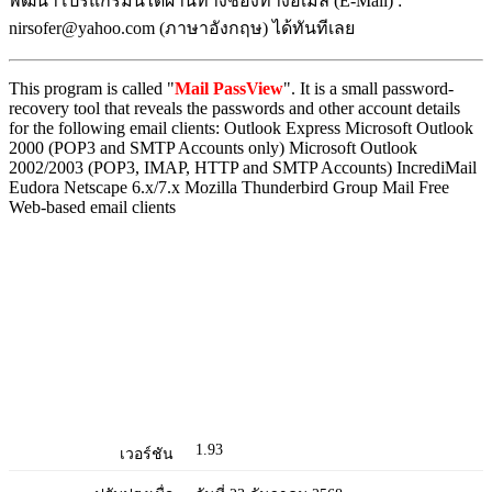
พัฒนาโปรแกรมนี้ได้ผ่านทางช่องทางอีเมล (E-Mail) :
nirsofer@yahoo.com (ภาษาอังกฤษ) ได้ทันทีเลย
This program is called "
Mail PassView
". It is a small password-
recovery tool that reveals the passwords and other account details
for the following email clients: Outlook Express Microsoft Outlook
2000 (POP3 and SMTP Accounts only) Microsoft Outlook
2002/2003 (POP3, IMAP, HTTP and SMTP Accounts) IncrediMail
Eudora Netscape 6.x/7.x Mozilla Thunderbird Group Mail Free
Web-based email clients
1.93
เวอร์ชัน