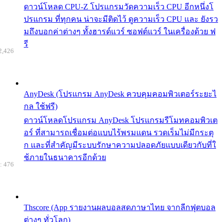
ดาวน์โหลด CPU-Z โปรแกรมวัดความเร็ว CPU อีกหนึ่งโ
ปรแกรม ที่ทุกคน น่าจะมีติดไว้ ดูความเร็ว CPU และ ยังรว
มถึงบอกค่าต่างๆ ทั้งฮารด์แวร์ ซอฟต์แวร์ ในเครื่องด้วย ฟ
รี
2,426
AnyDesk (โปรแกรม AnyDesk ควบคุมคอมพิวเตอร์ระยะไ
กล ใช้ฟรี)
ดาวน์โหลดโปรแกรม AnyDesk โปรแกรมรีโมทคอมพิวเต
อร์ ที่สามารถเชื่อมต่อแบบไร้พรมแดน รวดเร็มไม่มีกระตุ
ก และที่สำคัญมีระบบรักษาความปลอดภัยแบบเดียวกับที่ใ
ช้ภายในธนาคารอีกด้วย
: 476
Thscore (App รายงานผลบอลสดภาษาไทย จากลีกฟุตบอล
ต่างๆ ทั่วโลก)