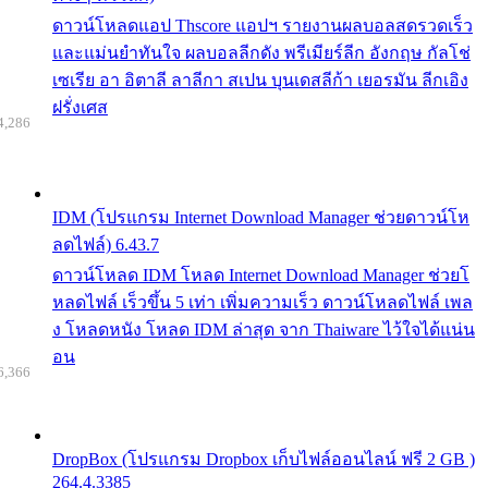
ดาวน์โหลดแอป Thscore แอปฯ รายงานผลบอลสดรวดเร็ว
และแม่นยำทันใจ ผลบอลลีกดัง พรีเมียร์ลีก อังกฤษ กัลโช่
เซเรีย อา อิตาลี ลาลีกา สเปน บุนเดสลีก้า เยอรมัน ลีกเอิง
ฝรั่งเศส
4,286
IDM (โปรแกรม Internet Download Manager ช่วยดาวน์โห
ลดไฟล์) 6.43.7
ดาวน์โหลด IDM โหลด Internet Download Manager ช่วยโ
หลดไฟล์ เร็วขึ้น 5 เท่า เพิ่มความเร็ว ดาวน์โหลดไฟล์ เพล
ง โหลดหนัง โหลด IDM ล่าสุด จาก Thaiware ไว้ใจได้แน่น
อน
6,366
DropBox (โปรแกรม Dropbox เก็บไฟล์ออนไลน์ ฟรี 2 GB )
264.4.3385