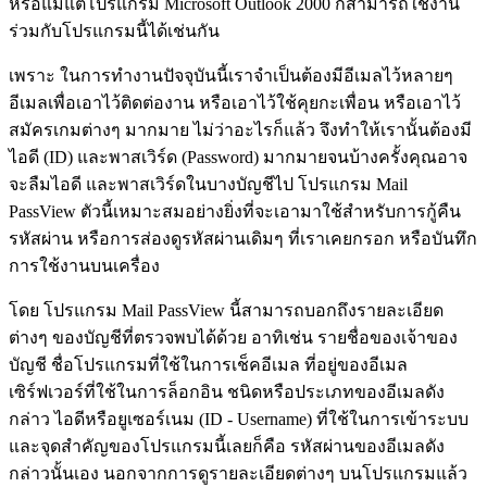
หรือแม้แต่โปรแกรม Microsoft Outlook 2000 ก็สามารถใช้งาน
ร่วมกับโปรแกรมนี้ได้เช่นกัน
เพราะ ในการทำงานปัจจุบันนี้เราจำเป็นต้องมีอีเมลไว้หลายๆ
อีเมลเพื่อเอาไว้ติดต่องาน หรือเอาไว้ใช้คุยกะเพื่อน หรือเอาไว้
สมัครเกมต่างๆ มากมาย ไม่ว่าอะไรก็แล้ว จึงทำให้เรานั้นต้องมี
ไอดี (ID) และพาสเวิร์ด (Password) มากมายจนบ้างครั้งคุณอาจ
จะลืมไอดี และพาสเวิร์ดในบางบัญชีไป โปรแกรม Mail
PassView ตัวนี้เหมาะสมอย่างยิ่งที่จะเอามาใช้สำหรับการกู้คืน
รหัสผ่าน หรือการส่องดูรหัสผ่านเดิมๆ ที่เราเคยกรอก หรือบันทึก
การใช้งานบนเครื่อง
โดย โปรแกรม Mail PassView นี้สามารถบอกถึงรายละเอียด
ต่างๆ ของบัญชีที่ตรวจพบได้ด้วย อาทิเช่น รายชื่อของเจ้าของ
บัญชี ชื่อโปรแกรมที่ใช้ในการเช็คอีเมล ที่อยู่ของอีเมล
เซิร์ฟเวอร์ที่ใช้ในการล็อกอิน ชนิดหรือประเภทของอีเมลดัง
กล่าว ไอดีหรือยูเซอร์เนม (ID - Username) ที่ใช้ในการเข้าระบบ
และจุดสำคัญของโปรแกรมนี้เลยก็คือ รหัสผ่านของอีเมลดัง
กล่าวนั้นเอง นอกจากการดูรายละเอียดต่างๆ บนโปรแกรมแล้ว