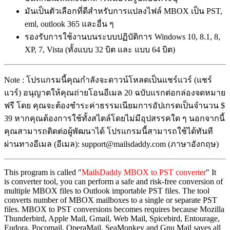
มันเป็นตัวเลือกที่ดีสำหรับการแปลงไฟล์ MBOX เป็น PST,
eml, outlook 365 และอื่น ๆ
รองรับการใช้งานบนระบบปฏิบัติการ Windows 10, 8.1, 8,
XP, 7, Vista (ทั้งแบบ 32 บิต และ แบบ 64 บิต)
Note : โปรแกรมนี้คุณกำลังจะดาวน์โหลดเป็นแชร์แวร์ (แชร์
แวร์) อนุญาตให้คุณถ่ายโอนอีเมล 20 ฉบับแรกต่อกล่องจดหมาย
ฟรี โดย คุณจะต้องชำระค่าธรรมเนียมการอัปเกรดเป็นจำนวน $
39 หากคุณต้องการใช้ทั้งสไตล์โดยไม่มีอุปสรรคใด ๆ นอกจากนี้
คุณสามารถติดต่อผู้พัฒนาได้ โปรแกรมนี้สามารถใช้ได้ทันที
ผ่านทางอีเมล (อีเมล): support@mailsdaddy.com (ภาษาอังกฤษ)
This program is called "
MailsDaddy MBOX to PST converter
" It
is converter tool, you can perform a safe and risk-free conversion of
multiple MBOX files to Outlook importable PST files. The tool
converts number of MBOX mailboxes to a single or separate PST
files. MBOX to PST conversions becomes requires because Mozilla
Thunderbird, Apple Mail, Gmail, Web Mail, Spicebird, Entourage,
Eudora, Pocomail, OperaMail, SeaMonkey and Gnu Mail saves all