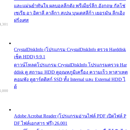
และแม่นยำทันใจ ผลบอลลีกดัง พรีเมียร์ลีก อังกฤษ กัลโช่
เซเรีย อา อิตาลี ลาลีกา สเปน บุนเดสลีก้า เยอรมัน ลีกเอิง
ฝรั่งเศส
4,301
CrystalDiskInfo (โปรแกรม CrystalDiskInfo ตรวจ Harddisk
เช็ค HDD) 9.9.1
ดาวน์โหลดโปรแกรม CrystalDiskInfo โปรแกรมตรวจ Har
ddisk ดู สถานะ HDD ดูอุณหภูมิเครื่อง ความเร็ว หาสาเหต
คอมพัง ดูฮาร์ดดิสก์ SSD ทั้ง Internal และ External HDD ไ
ด้
5,000
Adobe Acrobat Reader (โปรแกรมอ่านไฟล์ PDF เปิดไฟล์ P
DF ไฟล์เอกสาร ฟรี) 26.001