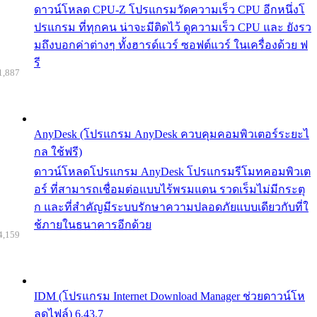
ดาวน์โหลด CPU-Z โปรแกรมวัดความเร็ว CPU อีกหนึ่งโ
ปรแกรม ที่ทุกคน น่าจะมีติดไว้ ดูความเร็ว CPU และ ยังรว
มถึงบอกค่าต่างๆ ทั้งฮารด์แวร์ ซอฟต์แวร์ ในเครื่องด้วย ฟ
รี
1,887
AnyDesk (โปรแกรม AnyDesk ควบคุมคอมพิวเตอร์ระยะไ
กล ใช้ฟรี)
ดาวน์โหลดโปรแกรม AnyDesk โปรแกรมรีโมทคอมพิวเต
อร์ ที่สามารถเชื่อมต่อแบบไร้พรมแดน รวดเร็มไม่มีกระตุ
ก และที่สำคัญมีระบบรักษาความปลอดภัยแบบเดียวกับที่ใ
ช้ภายในธนาคารอีกด้วย
4,159
IDM (โปรแกรม Internet Download Manager ช่วยดาวน์โห
ลดไฟล์) 6.43.7