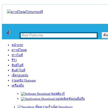
หน้าแรก
ดาวน์โหลด
ข่าวไอที
รีวิว
ทิปส์ไอที
สินค้าไอที
เช็ครอบหนัง
รวมคลิป Thaiware
เครื่องมือ
ซอฟต์แวร์
แอปพลิเคชันบนมือถือ
เช็คความเร็วเน็ต (Speedtest)