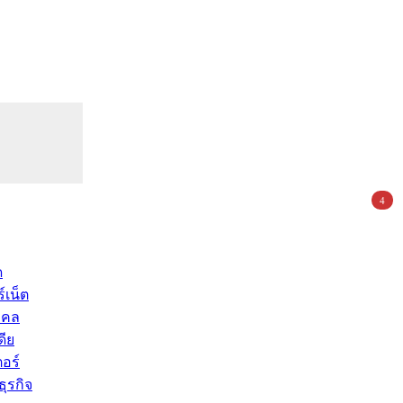
4
ด
์เน็ต
คคล
ดีย
อร์
ุรกิจ