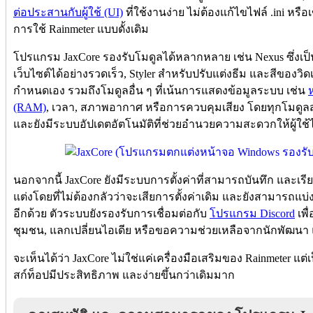
ต่อประสานกับผู้ใช้ (UI)
ที่ใช้งานง่าย ไม่ต้องแก้ไขไฟล์ .ini ห
การใช้ Rainmeter แบบดั้งเดิม
โปรแกรม JaxCore รองรับโมดูลได้หลากหลาย เช่น Nexus ซึ่งเป
เว็บไซต์ได้อย่างรวดเร็ว, Styler สำหรับปรับแต่งธีม และสีของวิด
กำหนดเอง รวมถึงโมดูลอื่น ๆ ที่เน้นการแสดงข้อมูลระบบ เช่น
(RAM)
, เวลา, สภาพอากาศ หรือการควบคุมเสียง โดยทุกโมดูลสา
และยังมีระบบอัปเดตอัตโนมัติที่ช่วยอำนวยความสะดวกให้ผู้ใช้
นอกจากนี้ JaxCore ยังมีระบบการตั้งค่าที่สามารถบันทึก และเร
แต่งโดยที่ไม่ต้องกลัวว่าจะเสียการตั้งค่าเดิม และยังสามารถแบ่งป
อีกด้วย ตัวระบบยังรองรับการเชื่อมต่อกับ
โปรแกรม Discord
เพื
ชุมชน, แลกเปลี่ยนไอเดีย หรือขอความช่วยเหลือจากนักพัฒนา แ
จะเห็นได้ว่า JaxCore ไม่ใช่แค่เครื่องมือเสริมของ Rainmeter แต
สก์ท็อปมีประสิทธิภาพ และง่ายขึ้นกว่าเดิมมาก