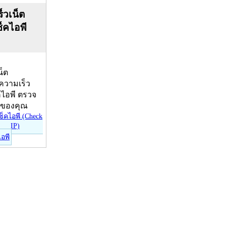
็วเน็ต
ช็คไอพี
น็ต
บความเร็ว
คไอพี ตรวจ
ีของคุณ
ไอพี