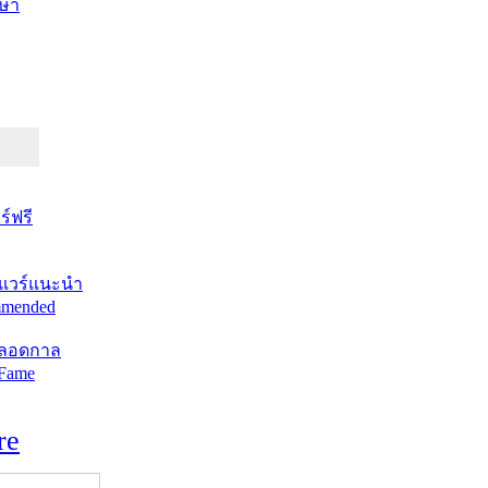
ษา
์ฟรี
แวร์แนะนำ
mended
ตลอดกาล
 Fame
re