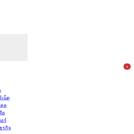
4
ด
์เน็ต
คคล
ดีย
อร์
ุรกิจ