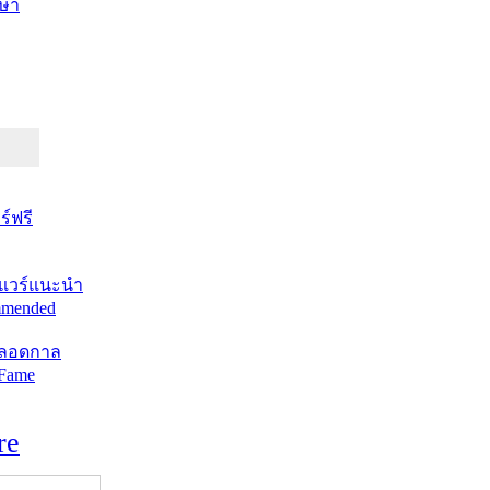
ษา
์ฟรี
แวร์แนะนำ
mended
ตลอดกาล
 Fame
re