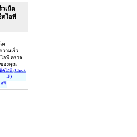
็วเน็ต
ช็คไอพี
น็ต
บความเร็ว
คไอพี ตรวจ
ีของคุณ
ไอพี