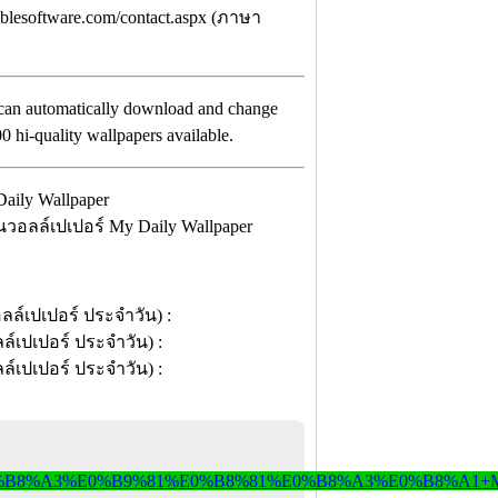
blesoftware.com/contact.aspx (ภาษา
at can automatically download and change
 hi-quality wallpapers available.
อลล์เปเปอร์ My Daily Wallpaper