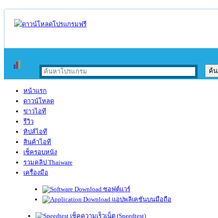
หน้าแรก
ดาวน์โหลด
ข่าวไอที
รีวิว
ทิปส์ไอที
สินค้าไอที
เช็ครอบหนัง
รวมคลิป Thaiware
เครื่องมือ
ซอฟต์แวร์
แอปพลิเคชันบนมือถือ
เช็คความเร็วเน็ต (Speedtest)