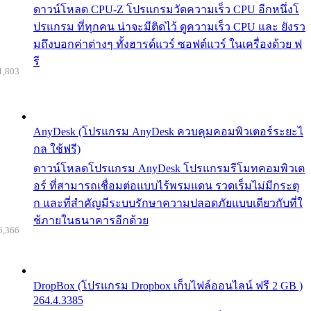
ดาวน์โหลด CPU-Z โปรแกรมวัดความเร็ว CPU อีกหนึ่งโ
ปรแกรม ที่ทุกคน น่าจะมีติดไว้ ดูความเร็ว CPU และ ยังรว
มถึงบอกค่าต่างๆ ทั้งฮารด์แวร์ ซอฟต์แวร์ ในเครื่องด้วย ฟ
รี
1,803
AnyDesk (โปรแกรม AnyDesk ควบคุมคอมพิวเตอร์ระยะไ
กล ใช้ฟรี)
ดาวน์โหลดโปรแกรม AnyDesk โปรแกรมรีโมทคอมพิวเต
อร์ ที่สามารถเชื่อมต่อแบบไร้พรมแดน รวดเร็มไม่มีกระตุ
ก และที่สำคัญมีระบบรักษาความปลอดภัยแบบเดียวกับที่ใ
ช้ภายในธนาคารอีกด้วย
6,366
DropBox (โปรแกรม Dropbox เก็บไฟล์ออนไลน์ ฟรี 2 GB )
264.4.3385