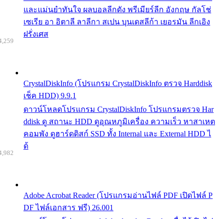
และแม่นยำทันใจ ผลบอลลีกดัง พรีเมียร์ลีก อังกฤษ กัลโช่
เซเรีย อา อิตาลี ลาลีกา สเปน บุนเดสลีก้า เยอรมัน ลีกเอิง
ฝรั่งเศส
4,259
CrystalDiskInfo (โปรแกรม CrystalDiskInfo ตรวจ Harddisk
เช็ค HDD) 9.9.1
ดาวน์โหลดโปรแกรม CrystalDiskInfo โปรแกรมตรวจ Har
ddisk ดู สถานะ HDD ดูอุณหภูมิเครื่อง ความเร็ว หาสาเหต
คอมพัง ดูฮาร์ดดิสก์ SSD ทั้ง Internal และ External HDD ไ
ด้
4,982
Adobe Acrobat Reader (โปรแกรมอ่านไฟล์ PDF เปิดไฟล์ P
DF ไฟล์เอกสาร ฟรี) 26.001