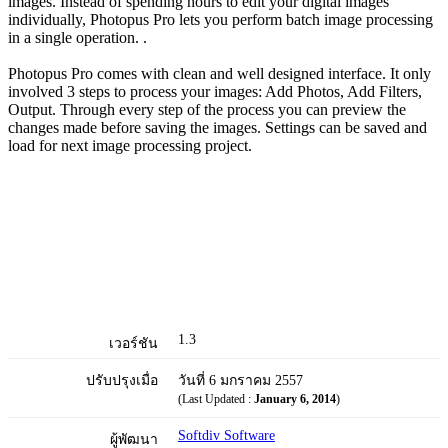
images. Instead of spending hours to edit your digital images
individually, Photopus Pro lets you perform batch image processing
in a single operation. .
Photopus Pro comes with clean and well designed interface. It only
involved 3 steps to process your images: Add Photos, Add Filters,
Output. Through every step of the process you can preview the
changes made before saving the images. Settings can be saved and
load for next image processing project.
1.3
เวอร์ชัน
ปรับปรุงเมื่อ
วันที่ 6 มกราคม 2557
(Last Updated :
January 6, 2014
)
Softdiv Software
ผู้พัฒนา