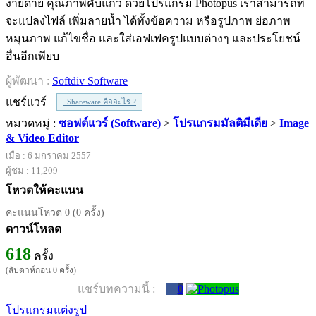
ง่ายดาย คุณภาพคับแก้ว ด้วยโปรแกรม Photopus เราสามารถที่
จะแปลงไฟล์ เพิ่มลายน้ำ ได้ทั้งข้อความ หรือรูปภาพ ย่อภาพ
หมุนภาพ แก้ไขชื่อ และใส่เอฟเฟครูปแบบต่างๆ และประโยชน์
อื่นอีกเพียบ
ผู้พัฒนา :
Softdiv Software
แชร์แวร์
Shareware คืออะไร ?
หมวดหมู่ :
ซอฟต์แวร์ (Software)
>
โปรแกรมมัลติมีเดีย
>
Image
& Video Editor
เมื่อ : 6 มกราคม 2557
ผู้ชม : 11,209
โหวตให้คะแนน
คะแนนโหวต 0 (0 ครั้ง)
ดาวน์โหลด
618
ครั้ง
(สัปดาห์ก่อน 0 ครั้ง)
แชร์บทความนี้ :
0
โปรแกรมแต่งรูป