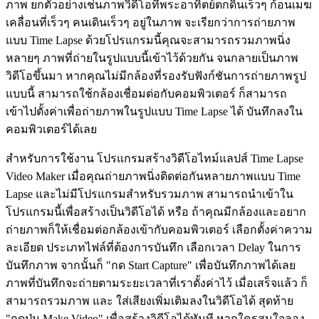
ภาพ ยกตัวอย่างเช่นภาพวิดีโอที่พระอาทิตย์ตกดินเร็วๆ ก้อนเมฆ
เคลื่อนที่เร็วๆ คนเดินเร็วๆ อยู่ในภาพ จะเรียกว่าการถ่ายภาพ
แบบ Time Lapse ด้วยโปรแกรมนี้คุณจะสามารถรวมภาพนิ่ง
หลายๆ ภาพที่ถ่ายในรูปแบบนี้เข้าไว้ด้วยกัน จนกลายเป็นภาพ
วิดีโอขึ้นมา หากคุณไม่มีกล้องที่รองรับฟังก์ชันการถ่ายภาพรูป
แบบนี้ สามารถใช้กล้องเชื่อมต่อกับคอมพิวเตอร์ ก็สามารถ
เข้าไปตั้งค่าเพื่อถ่ายภาพในรูปแบบ Time Lapse ได้ บันทึกลงใน
คอมพิวเตอร์ได้เลย
สำหรับการใช้งาน โปรแกรมสร้างวิดีโอไทม์แลปส์ Time Lapse
Video Maker เมื่อคุณถ่ายภาพนิ่งติดต่อกันหลายภาพแบบ Time
Lapse และไม่มีโปรแกรมสำหรับรวมภาพ สามารถนำเข้าใน
โปรแกรมนี้เพื่อสร้างเป็นวิดีโอได้ หรือ ถ้าคุณมีกล้องและอยาก
ถ่ายภาพก็ให้เชื่อมต่อกล้องเข้ากับคอมพิวเตอร์ เลือกตั้งค่าความ
ละเอียด ประเภทไฟล์ที่ต้องการบันทึก เลือกเวลา Delay ในการ
บันทึกภาพ จากนั้นก็ "กด Start Capture" เพื่อบันทึกภาพได้เลย
ภาพที่บันทึกจะถ่ายตามระยะเวลาที่เราตั้งค่าไว้ เมื่อเสร็จแล้ว ก็
สามารถรวมภาพ และ ใส่เสียงเพิ่มเติมลงในวิดีโอได้ สุดท้าย
"กดปุ่ม Make Video" เพื่อสร้างวิดีโอได้ทันที หากใครสนใจลอง