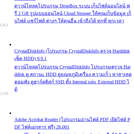
ดาวน์โหลดโปรแกรม DropBox ระบบ เก็บไฟล์ออนไลน์ ฟ
รี 2 GB รูปแบบออนไลน์ Cloud Storage ให้คุณเก็บข้อมูล เก็
บไฟล์ แชร์ไฟล์ ต่างๆ ให้คนอื่น เข้าถึงได้ ทุกที่ ทุกเวลา
4,451
CrystalDiskInfo (โปรแกรม CrystalDiskInfo ตรวจ Harddisk
เช็ค HDD) 9.9.1
ดาวน์โหลดโปรแกรม CrystalDiskInfo โปรแกรมตรวจ Har
ddisk ดู สถานะ HDD ดูอุณหภูมิเครื่อง ความเร็ว หาสาเหต
คอมพัง ดูฮาร์ดดิสก์ SSD ทั้ง Internal และ External HDD ไ
ด้
5,120
Adobe Acrobat Reader (โปรแกรมอ่านไฟล์ PDF เปิดไฟล์ P
DF ไฟล์เอกสาร ฟรี) 26.001