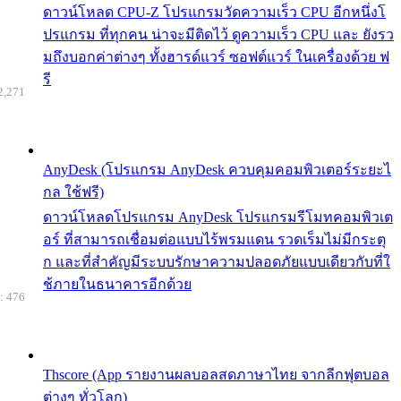
ดาวน์โหลด CPU-Z โปรแกรมวัดความเร็ว CPU อีกหนึ่งโ
ปรแกรม ที่ทุกคน น่าจะมีติดไว้ ดูความเร็ว CPU และ ยังรว
มถึงบอกค่าต่างๆ ทั้งฮารด์แวร์ ซอฟต์แวร์ ในเครื่องด้วย ฟ
รี
2,271
AnyDesk (โปรแกรม AnyDesk ควบคุมคอมพิวเตอร์ระยะไ
กล ใช้ฟรี)
ดาวน์โหลดโปรแกรม AnyDesk โปรแกรมรีโมทคอมพิวเต
อร์ ที่สามารถเชื่อมต่อแบบไร้พรมแดน รวดเร็มไม่มีกระตุ
ก และที่สำคัญมีระบบรักษาความปลอดภัยแบบเดียวกับที่ใ
ช้ภายในธนาคารอีกด้วย
: 476
Thscore (App รายงานผลบอลสดภาษาไทย จากลีกฟุตบอล
ต่างๆ ทั่วโลก)