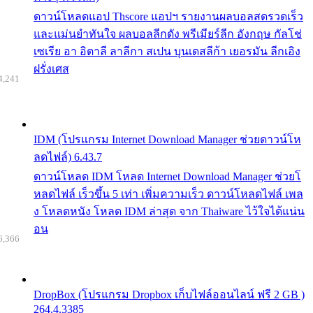
ดาวน์โหลดแอป Thscore แอปฯ รายงานผลบอลสดรวดเร็ว
และแม่นยำทันใจ ผลบอลลีกดัง พรีเมียร์ลีก อังกฤษ กัลโช่
เซเรีย อา อิตาลี ลาลีกา สเปน บุนเดสลีก้า เยอรมัน ลีกเอิง
ฝรั่งเศส
4,241
IDM (โปรแกรม Internet Download Manager ช่วยดาวน์โห
ลดไฟล์) 6.43.7
ดาวน์โหลด IDM โหลด Internet Download Manager ช่วยโ
หลดไฟล์ เร็วขึ้น 5 เท่า เพิ่มความเร็ว ดาวน์โหลดไฟล์ เพล
ง โหลดหนัง โหลด IDM ล่าสุด จาก Thaiware ไว้ใจได้แน่น
อน
6,366
DropBox (โปรแกรม Dropbox เก็บไฟล์ออนไลน์ ฟรี 2 GB )
264.4.3385