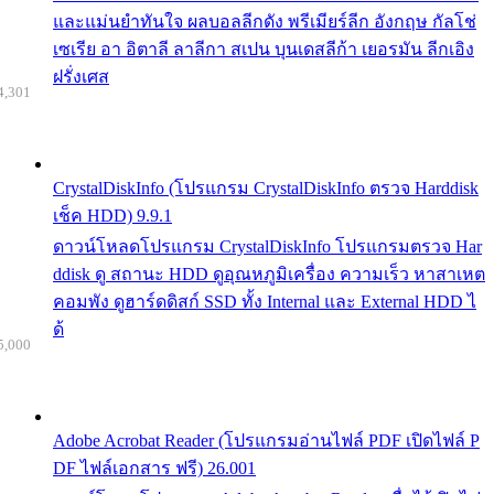
และแม่นยำทันใจ ผลบอลลีกดัง พรีเมียร์ลีก อังกฤษ กัลโช่
เซเรีย อา อิตาลี ลาลีกา สเปน บุนเดสลีก้า เยอรมัน ลีกเอิง
ฝรั่งเศส
4,301
CrystalDiskInfo (โปรแกรม CrystalDiskInfo ตรวจ Harddisk
เช็ค HDD) 9.9.1
ดาวน์โหลดโปรแกรม CrystalDiskInfo โปรแกรมตรวจ Har
ddisk ดู สถานะ HDD ดูอุณหภูมิเครื่อง ความเร็ว หาสาเหต
คอมพัง ดูฮาร์ดดิสก์ SSD ทั้ง Internal และ External HDD ไ
ด้
5,000
Adobe Acrobat Reader (โปรแกรมอ่านไฟล์ PDF เปิดไฟล์ P
DF ไฟล์เอกสาร ฟรี) 26.001