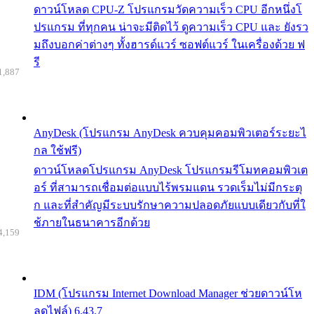
ดาวน์โหลด CPU-Z โปรแกรมวัดความเร็ว CPU อีกหนึ่งโ
ปรแกรม ที่ทุกคน น่าจะมีติดไว้ ดูความเร็ว CPU และ ยังรว
มถึงบอกค่าต่างๆ ทั้งฮารด์แวร์ ซอฟต์แวร์ ในเครื่องด้วย ฟ
รี
1,887
AnyDesk (โปรแกรม AnyDesk ควบคุมคอมพิวเตอร์ระยะไ
กล ใช้ฟรี)
ดาวน์โหลดโปรแกรม AnyDesk โปรแกรมรีโมทคอมพิวเต
อร์ ที่สามารถเชื่อมต่อแบบไร้พรมแดน รวดเร็มไม่มีกระตุ
ก และที่สำคัญมีระบบรักษาความปลอดภัยแบบเดียวกับที่ใ
ช้ภายในธนาคารอีกด้วย
4,159
IDM (โปรแกรม Internet Download Manager ช่วยดาวน์โห
ลดไฟล์) 6.43.7