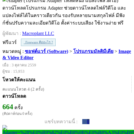
ดาวน์โหลดโปรแกรม Adapter ช่วยดาวน์โหลดไฟล์วิดีโอ และ
แปลงไฟล์ได้ในคราวเดียวกัน รองรับหลายนามสกุลไฟล์ มีฟัง
ก์ชั่นปรับความละเอียดวิดีโอ ตั้งค่าระบบเสียง ใช้งานง่าย ฟรี
ผู้พัฒนา :
Macroplant LLC
ฟรีแวร์
Freeware คืออะไร ?
หมวดหมู่ :
ซอฟต์แวร์ (Software)
>
โปรแกรมมัลติมีเดีย
>
Image
& Video Editor
เมื่อ : 3 ตุลาคม 2559
ผู้ชม : 15,953
โหวตให้คะแนน
คะแนนโหวต 4 (2 ครั้ง)
ดาวน์โหลด
664
ครั้ง
(สัปดาห์ก่อน 0 ครั้ง)
แชร์บทความนี้ :
0