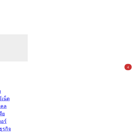
4
ด
์เน็ต
คคล
ดีย
อร์
ุรกิจ