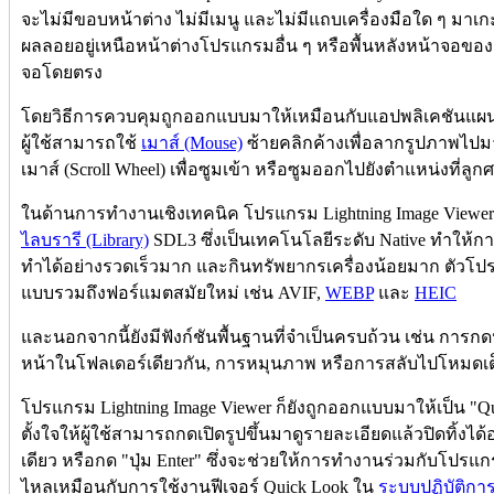
จะไม่มีขอบหน้าต่าง ไม่มีเมนู และไม่มีแถบเครื่องมือใด ๆ มาเ
ผลลอยอยู่เหนือหน้าต่างโปรแกรมอื่น ๆ หรือพื้นหลังหน้าจอของ
จอโดยตรง
โดยวิธีการควบคุมถูกออกแบบมาให้เหมือนกับแอปพลิเคชันแผนท
ผู้ใช้สามารถใช้
เมาส์ (Mouse)
ซ้ายคลิกค้างเพื่อลากรูปภาพไปมาไ
เมาส์ (Scroll Wheel) เพื่อซูมเข้า หรือซูมออกไปยังตำแหน่งที่ลูกศ
ในด้านการทำงานเชิงเทคนิค โปรแกรม Lightning Image Viewer
ไลบรารี (Library)
SDL3 ซึ่งเป็นเทคโนโลยีระดับ Native ทำใ
ทำได้อย่างรวดเร็วมาก และกินทรัพยากรเครื่องน้อยมาก ตัว
แบบรวมถึงฟอร์แมตสมัยใหม่ เช่น AVIF,
WEBP
และ
HEIC
และนอกจากนี้ยังมีฟังก์ชันพื้นฐานที่จำเป็นครบถ้วน เช่น การกดปุ
หน้าในโฟลเดอร์เดียวกัน, การหมุนภาพ หรือการสลับไปโหมดเต
โปรแกรม Lightning Image Viewer ก็ยังถูกออกแบบมาให้เป็น "Qui
ตั้งใจให้ผู้ใช้สามารถกดเปิดรูปขึ้นมาดูรายละเอียดแล้วปิดทิ้งได
เดียว หรือกด "ปุ่ม Enter" ซึ่งจะช่วยให้การทำงานร่วมกับโปรแก
ไหลเหมือนกับการใช้งานฟีเจอร์ Quick Look ใน
ระบบปฏิบัติการ