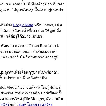
กะกะสายตาเลย จะมีเพียงตัวรูปภา ที่แสดง
คุณ ทำให้ดูเหมือนรูปนั้นแปะอยู่บนหน้า
ี่อย่าง
Google Maps
หรือ Leaflet.js คือ
ด้อย่างอิสระทั่วทั้งจอ และใช้ลูกกลิ้ง
รเมาส์ชี้อยู่ได้อย่างแม่นยำ
 พัฒนาด้วยภาษา C และ Rust โดยใช้
ห้การประมวลผล และการแสดงผลภาพ
โปรแกรมรองรับไฟล์ภาพหลากหลายรูป
่มลูกศรเพื่อเลื่อนดูรูปถัดไปหรือก่อน
็มหน้าจอแบบพื้นหลังดำสนิท
ck Viewer" อย่างแท้จริง โดยผู้พัฒนา
้อย่างรวดเร็วผ่านการคลิกเมาส์เพียงครั้ง
รมจัดการไฟล์ (File Manager) มีความลื่น
 (OS)
อย่าง
แมคโอเอส (macOS)