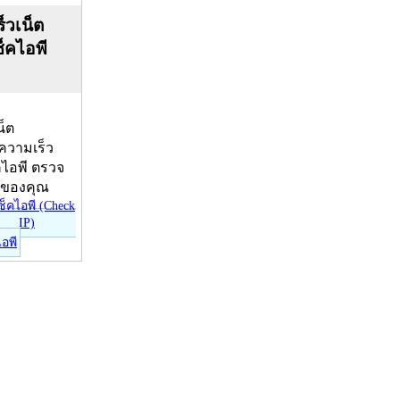
็วเน็ต
ช็คไอพี
น็ต
บความเร็ว
คไอพี ตรวจ
ีของคุณ
ไอพี