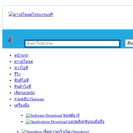
หน้าแรก
ดาวน์โหลด
ข่าวไอที
รีวิว
ทิปส์ไอที
สินค้าไอที
เช็ครอบหนัง
รวมคลิป Thaiware
เครื่องมือ
ซอฟต์แวร์
แอปพลิเคชันบนมือถือ
เช็คความเร็วเน็ต (Speedtest)