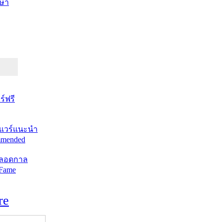
ษา
์ฟรี
แวร์แนะนำ
mended
ตลอดกาล
 Fame
re