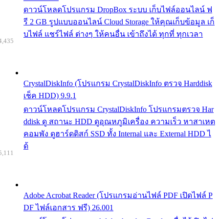
ดาวน์โหลดโปรแกรม DropBox ระบบ เก็บไฟล์ออนไลน์ ฟ
รี 2 GB รูปแบบออนไลน์ Cloud Storage ให้คุณเก็บข้อมูล เก็
บไฟล์ แชร์ไฟล์ ต่างๆ ให้คนอื่น เข้าถึงได้ ทุกที่ ทุกเวลา
4,435
CrystalDiskInfo (โปรแกรม CrystalDiskInfo ตรวจ Harddisk
เช็ค HDD) 9.9.1
ดาวน์โหลดโปรแกรม CrystalDiskInfo โปรแกรมตรวจ Har
ddisk ดู สถานะ HDD ดูอุณหภูมิเครื่อง ความเร็ว หาสาเหต
คอมพัง ดูฮาร์ดดิสก์ SSD ทั้ง Internal และ External HDD ไ
ด้
5,111
Adobe Acrobat Reader (โปรแกรมอ่านไฟล์ PDF เปิดไฟล์ P
DF ไฟล์เอกสาร ฟรี) 26.001