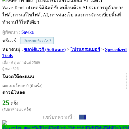
Wave Terminal เทอร์มินัลที่ขับเคลื่อนด้วย AI รวมการดูตัวอย่าง
ไฟล์, การแก้ไขไฟล์, AI, การท่องเว็บ และการจัดระเบียบพื้นที่
ทำงานไว้ในที่เดียว
ผู้พัฒนา :
Sawka
ฟรีแวร์
Freeware คืออะไร ?
หมวดหมู่ :
ซอฟต์แวร์ (Software)
>
โปรแกรมเมอร์
>
Specialized
Tools
เมื่อ : 6 กุมภาพันธ์ 2569
ผู้ชม : 826
โหวตให้คะแนน
คะแนนโหวต 0 (0 ครั้ง)
ดาวน์โหลด
25
ครั้ง
(สัปดาห์ก่อน 0 ครั้ง)
แชร์บทความนี้ :
0