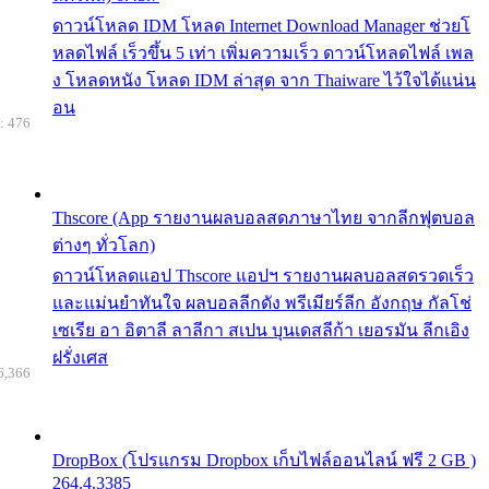
ดาวน์โหลด IDM โหลด Internet Download Manager ช่วยโ
หลดไฟล์ เร็วขึ้น 5 เท่า เพิ่มความเร็ว ดาวน์โหลดไฟล์ เพล
ง โหลดหนัง โหลด IDM ล่าสุด จาก Thaiware ไว้ใจได้แน่น
อน
: 476
Thscore (App รายงานผลบอลสดภาษาไทย จากลีกฟุตบอล
ต่างๆ ทั่วโลก)
ดาวน์โหลดแอป Thscore แอปฯ รายงานผลบอลสดรวดเร็ว
และแม่นยำทันใจ ผลบอลลีกดัง พรีเมียร์ลีก อังกฤษ กัลโช่
เซเรีย อา อิตาลี ลาลีกา สเปน บุนเดสลีก้า เยอรมัน ลีกเอิง
ฝรั่งเศส
6,366
DropBox (โปรแกรม Dropbox เก็บไฟล์ออนไลน์ ฟรี 2 GB )
264.4.3385