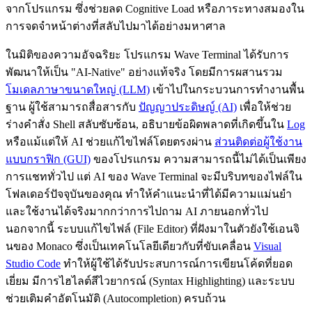
จากโปรแกรม ซึ่งช่วยลด Cognitive Load หรือภาระทางสมองใน
การจดจำหน้าต่างที่สลับไปมาได้อย่างมหาศาล
ในมิติของความอัจฉริยะ โปรแกรม Wave Terminal ได้รับการ
พัฒนาให้เป็น "AI-Native" อย่างแท้จริง โดยมีการผสานรวม
โมเดลภาษาขนาดใหญ่ (LLM)
เข้าไปในกระบวนการทำงานพื้น
ฐาน ผู้ใช้สามารถสื่อสารกับ
ปัญญาประดิษญ์ (AI)
เพื่อให้ช่วย
ร่างคำสั่ง Shell สลับซับซ้อน, อธิบายข้อผิดพลาดที่เกิดขึ้นใน
Log
หรือแม้แต่ให้ AI ช่วยแก้ไขไฟล์โดยตรงผ่าน
ส่วนติดต่อผู้ใช้งาน
แบบกราฟิก (GUI)
ของโปรแกรม ความสามารถนี้ไม่ได้เป็นเพียง
การแชททั่วไป แต่ AI ของ Wave Terminal จะมีบริบทของไฟล์ใน
โฟลเดอร์ปัจจุบันของคุณ ทำให้คำแนะนำที่ได้มีความแม่นยำ
และใช้งานได้จริงมากกว่าการไปถาม AI ภายนอกทั่วไป
นอกจากนี้ ระบบแก้ไขไฟล์ (File Editor) ที่ฝังมาในตัวยังใช้เอนจิ
นของ Monaco ซึ่งเป็นเทคโนโลยีเดียวกับที่ขับเคลื่อน
Visual
Studio Code
ทำให้ผู้ใช้ได้รับประสบการณ์การเขียนโค้ดที่ยอด
เยี่ยม มีการไฮไลต์สีไวยากรณ์ (Syntax Highlighting) และระบบ
ช่วยเติมคำอัตโนมัติ (Autocompletion) ครบถ้วน