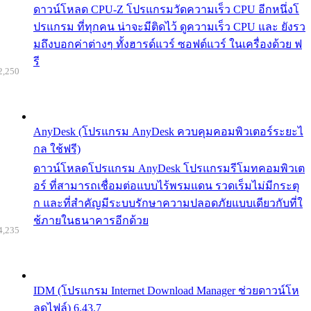
ดาวน์โหลด CPU-Z โปรแกรมวัดความเร็ว CPU อีกหนึ่งโ
ปรแกรม ที่ทุกคน น่าจะมีติดไว้ ดูความเร็ว CPU และ ยังรว
มถึงบอกค่าต่างๆ ทั้งฮารด์แวร์ ซอฟต์แวร์ ในเครื่องด้วย ฟ
รี
2,250
AnyDesk (โปรแกรม AnyDesk ควบคุมคอมพิวเตอร์ระยะไ
กล ใช้ฟรี)
ดาวน์โหลดโปรแกรม AnyDesk โปรแกรมรีโมทคอมพิวเต
อร์ ที่สามารถเชื่อมต่อแบบไร้พรมแดน รวดเร็มไม่มีกระตุ
ก และที่สำคัญมีระบบรักษาความปลอดภัยแบบเดียวกับที่ใ
ช้ภายในธนาคารอีกด้วย
4,235
IDM (โปรแกรม Internet Download Manager ช่วยดาวน์โห
ลดไฟล์) 6.43.7