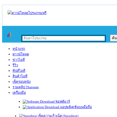
หน้าแรก
ดาวน์โหลด
ข่าวไอที
รีวิว
ทิปส์ไอที
สินค้าไอที
เช็ครอบหนัง
รวมคลิป Thaiware
เครื่องมือ
ซอฟต์แวร์
แอปพลิเคชันบนมือถือ
เช็คความเร็วเน็ต (Speedtest)