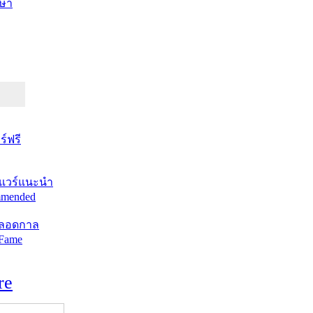
ษา
์ฟรี
แวร์แนะนำ
mended
ตลอดกาล
 Fame
re