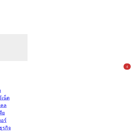
4
ด
์เน็ต
คคล
ดีย
อร์
ุรกิจ