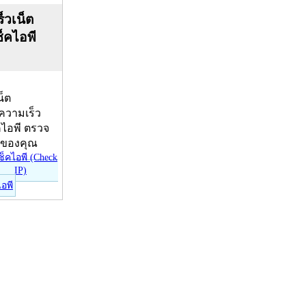
็วเน็ต
ช็คไอพี
น็ต
บความเร็ว
คไอพี ตรวจ
ีของคุณ
ไอพี