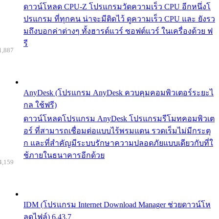
ดาวน์โหลด CPU-Z โปรแกรมวัดความเร็ว CPU อีกหนึ่งโ
ปรแกรม ที่ทุกคน น่าจะมีติดไว้ ดูความเร็ว CPU และ ยังรว
มถึงบอกค่าต่างๆ ทั้งฮารด์แวร์ ซอฟต์แวร์ ในเครื่องด้วย ฟ
รี
1,887
AnyDesk (โปรแกรม AnyDesk ควบคุมคอมพิวเตอร์ระยะไ
กล ใช้ฟรี)
ดาวน์โหลดโปรแกรม AnyDesk โปรแกรมรีโมทคอมพิวเต
อร์ ที่สามารถเชื่อมต่อแบบไร้พรมแดน รวดเร็มไม่มีกระตุ
ก และที่สำคัญมีระบบรักษาความปลอดภัยแบบเดียวกับที่ใ
ช้ภายในธนาคารอีกด้วย
4,159
IDM (โปรแกรม Internet Download Manager ช่วยดาวน์โห
ลดไฟล์) 6.43.7