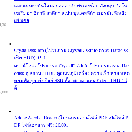
และแม่นยำทันใจ ผลบอลลีกดัง พรีเมียร์ลีก อังกฤษ กัลโช่
เซเรีย อา อิตาลี ลาลีกา สเปน บุนเดสลีก้า เยอรมัน ลีกเอิง
ฝรั่งเศส
4,301
CrystalDiskInfo (โปรแกรม CrystalDiskInfo ตรวจ Harddisk
เช็ค HDD) 9.9.1
ดาวน์โหลดโปรแกรม CrystalDiskInfo โปรแกรมตรวจ Har
ddisk ดู สถานะ HDD ดูอุณหภูมิเครื่อง ความเร็ว หาสาเหต
คอมพัง ดูฮาร์ดดิสก์ SSD ทั้ง Internal และ External HDD ไ
ด้
5,000
Adobe Acrobat Reader (โปรแกรมอ่านไฟล์ PDF เปิดไฟล์ P
DF ไฟล์เอกสาร ฟรี) 26.001