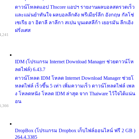
ดาวน์โหลดแอป Thscore แอปฯ รายงานผลบอลสดรวดเร็ว
และแม่นยำทันใจ ผลบอลลีกดัง พรีเมียร์ลีก อังกฤษ กัลโช่
เซเรีย อา อิตาลี ลาลีกา สเปน บุนเดสลีก้า เยอรมัน ลีกเอิง
ฝรั่งเศส
4,241
IDM (โปรแกรม Internet Download Manager ช่วยดาวน์โห
ลดไฟล์) 6.43.7
ดาวน์โหลด IDM โหลด Internet Download Manager ช่วยโ
หลดไฟล์ เร็วขึ้น 5 เท่า เพิ่มความเร็ว ดาวน์โหลดไฟล์ เพล
ง โหลดหนัง โหลด IDM ล่าสุด จาก Thaiware ไว้ใจได้แน่น
อน
6,366
DropBox (โปรแกรม Dropbox เก็บไฟล์ออนไลน์ ฟรี 2 GB )
264.4.3385