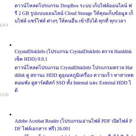
ดาวน์โหลดโปรแกรม DropBox ระบบ เก็บไฟล์ออนไลน์ ฟ
รี 2 GB รูปแบบออนไลน์ Cloud Storage ให้คุณเก็บข้อมูล เก็
บไฟล์ แชร์ไฟล์ ต่างๆ ให้คนอื่น เข้าถึงได้ ทุกที่ ทุกเวลา
4,451
CrystalDiskInfo (โปรแกรม CrystalDiskInfo ตรวจ Harddisk
เช็ค HDD) 9.9.1
ดาวน์โหลดโปรแกรม CrystalDiskInfo โปรแกรมตรวจ Har
ddisk ดู สถานะ HDD ดูอุณหภูมิเครื่อง ความเร็ว หาสาเหต
คอมพัง ดูฮาร์ดดิสก์ SSD ทั้ง Internal และ External HDD ไ
ด้
5,120
Adobe Acrobat Reader (โปรแกรมอ่านไฟล์ PDF เปิดไฟล์ P
DF ไฟล์เอกสาร ฟรี) 26.001