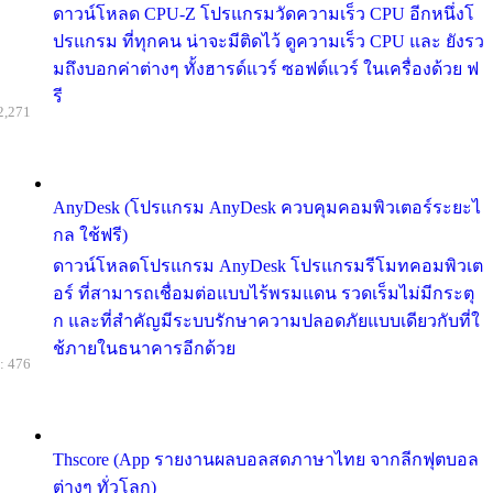
ดาวน์โหลด CPU-Z โปรแกรมวัดความเร็ว CPU อีกหนึ่งโ
ปรแกรม ที่ทุกคน น่าจะมีติดไว้ ดูความเร็ว CPU และ ยังรว
มถึงบอกค่าต่างๆ ทั้งฮารด์แวร์ ซอฟต์แวร์ ในเครื่องด้วย ฟ
รี
2,271
AnyDesk (โปรแกรม AnyDesk ควบคุมคอมพิวเตอร์ระยะไ
กล ใช้ฟรี)
ดาวน์โหลดโปรแกรม AnyDesk โปรแกรมรีโมทคอมพิวเต
อร์ ที่สามารถเชื่อมต่อแบบไร้พรมแดน รวดเร็มไม่มีกระตุ
ก และที่สำคัญมีระบบรักษาความปลอดภัยแบบเดียวกับที่ใ
ช้ภายในธนาคารอีกด้วย
: 476
Thscore (App รายงานผลบอลสดภาษาไทย จากลีกฟุตบอล
ต่างๆ ทั่วโลก)