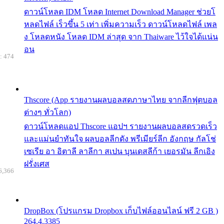
ดาวน์โหลด IDM โหลด Internet Download Manager ช่วยโ
หลดไฟล์ เร็วขึ้น 5 เท่า เพิ่มความเร็ว ดาวน์โหลดไฟล์ เพล
ง โหลดหนัง โหลด IDM ล่าสุด จาก Thaiware ไว้ใจได้แน่น
อน
: 474
Thscore (App รายงานผลบอลสดภาษาไทย จากลีกฟุตบอล
ต่างๆ ทั่วโลก)
ดาวน์โหลดแอป Thscore แอปฯ รายงานผลบอลสดรวดเร็ว
และแม่นยำทันใจ ผลบอลลีกดัง พรีเมียร์ลีก อังกฤษ กัลโช่
เซเรีย อา อิตาลี ลาลีกา สเปน บุนเดสลีก้า เยอรมัน ลีกเอิง
ฝรั่งเศส
6,366
DropBox (โปรแกรม Dropbox เก็บไฟล์ออนไลน์ ฟรี 2 GB )
264.4.3385