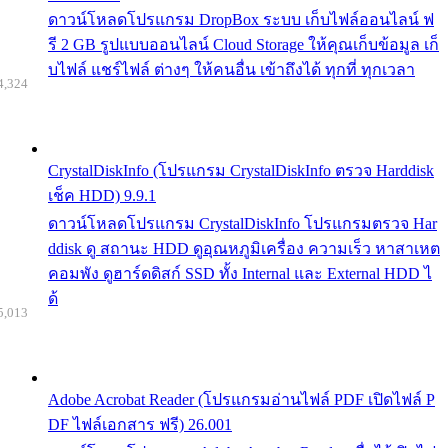
ดาวน์โหลดโปรแกรม DropBox ระบบ เก็บไฟล์ออนไลน์ ฟ
รี 2 GB รูปแบบออนไลน์ Cloud Storage ให้คุณเก็บข้อมูล เก็
บไฟล์ แชร์ไฟล์ ต่างๆ ให้คนอื่น เข้าถึงได้ ทุกที่ ทุกเวลา
4,324
CrystalDiskInfo (โปรแกรม CrystalDiskInfo ตรวจ Harddisk
เช็ค HDD) 9.9.1
ดาวน์โหลดโปรแกรม CrystalDiskInfo โปรแกรมตรวจ Har
ddisk ดู สถานะ HDD ดูอุณหภูมิเครื่อง ความเร็ว หาสาเหต
คอมพัง ดูฮาร์ดดิสก์ SSD ทั้ง Internal และ External HDD ไ
ด้
5,013
Adobe Acrobat Reader (โปรแกรมอ่านไฟล์ PDF เปิดไฟล์ P
DF ไฟล์เอกสาร ฟรี) 26.001