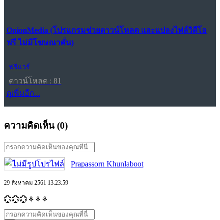
OnionMedia (โปรแกรมช่วยดาวน์โหลด และแปลงไฟล์วิดีโอ
ฟรี ไม่มีโฆษณาคั่น)
ฟรีแวร์
ดาวน์โหลด : 81
ดูเพิ่มอีก...
ความคิดเห็น (
0
)
Prapassorn Khunlaboot
29 สิงหาคม 2561 13:23:59
💮💮💮⚘⚘⚘