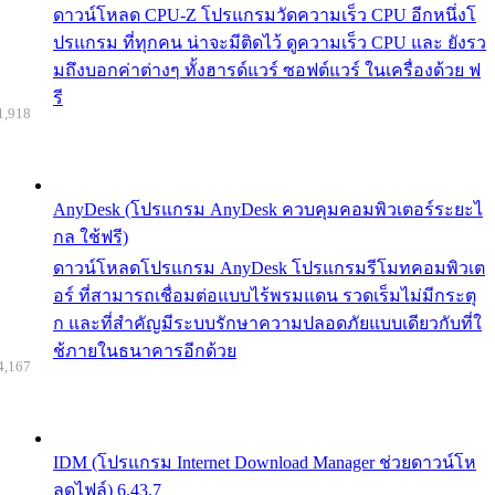
ดาวน์โหลด CPU-Z โปรแกรมวัดความเร็ว CPU อีกหนึ่งโ
ปรแกรม ที่ทุกคน น่าจะมีติดไว้ ดูความเร็ว CPU และ ยังรว
มถึงบอกค่าต่างๆ ทั้งฮารด์แวร์ ซอฟต์แวร์ ในเครื่องด้วย ฟ
รี
1,918
AnyDesk (โปรแกรม AnyDesk ควบคุมคอมพิวเตอร์ระยะไ
กล ใช้ฟรี)
ดาวน์โหลดโปรแกรม AnyDesk โปรแกรมรีโมทคอมพิวเต
อร์ ที่สามารถเชื่อมต่อแบบไร้พรมแดน รวดเร็มไม่มีกระตุ
ก และที่สำคัญมีระบบรักษาความปลอดภัยแบบเดียวกับที่ใ
ช้ภายในธนาคารอีกด้วย
4,167
IDM (โปรแกรม Internet Download Manager ช่วยดาวน์โห
ลดไฟล์) 6.43.7