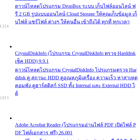
ดาวน์โหลดโปรแกรม DropBox ระบบ เก็บไฟล์ออนไลน์ ฟ
รี 2 GB รูปแบบออนไลน์ Cloud Storage ให้คุณเก็บข้อมูล เก็
บไฟล์ แชร์ไฟล์ ต่างๆ ให้คนอื่น เข้าถึงได้ ทุกที่ ทุกเวลา
4,324
CrystalDiskInfo (โปรแกรม CrystalDiskInfo ตรวจ Harddisk
เช็ค HDD) 9.9.1
ดาวน์โหลดโปรแกรม CrystalDiskInfo โปรแกรมตรวจ Har
ddisk ดู สถานะ HDD ดูอุณหภูมิเครื่อง ความเร็ว หาสาเหต
คอมพัง ดูฮาร์ดดิสก์ SSD ทั้ง Internal และ External HDD ไ
ด้
5,013
Adobe Acrobat Reader (โปรแกรมอ่านไฟล์ PDF เปิดไฟล์ P
DF ไฟล์เอกสาร ฟรี) 26.001