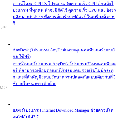
ดาวน์โหลด CPU-Z โปรแกรมวัดความเร็ว CPU อีกหนึ่งโ
ปรแกรม ที่ทุกคน น่าจะมีติดไว้ ดูความเร็ว CPU และ ยังรว
มถึงบอกค่าต่างๆ ทั้งฮารด์แวร์ ซอฟต์แวร์ ในเครื่องด้วย ฟ
รี
1,918
AnyDesk (โปรแกรม AnyDesk ควบคุมคอมพิวเตอร์ระยะไ
กล ใช้ฟรี)
ดาวน์โหลดโปรแกรม AnyDesk โปรแกรมรีโมทคอมพิวเต
อร์ ที่สามารถเชื่อมต่อแบบไร้พรมแดน รวดเร็มไม่มีกระตุ
ก และที่สำคัญมีระบบรักษาความปลอดภัยแบบเดียวกับที่ใ
ช้ภายในธนาคารอีกด้วย
4,167
IDM (โปรแกรม Internet Download Manager ช่วยดาวน์โห
ลดไฟล์) 6.43.7