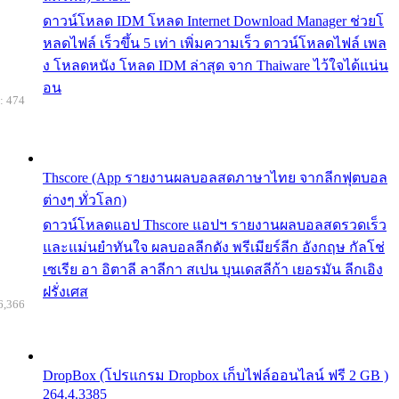
ดาวน์โหลด IDM โหลด Internet Download Manager ช่วยโ
หลดไฟล์ เร็วขึ้น 5 เท่า เพิ่มความเร็ว ดาวน์โหลดไฟล์ เพล
ง โหลดหนัง โหลด IDM ล่าสุด จาก Thaiware ไว้ใจได้แน่น
อน
: 474
Thscore (App รายงานผลบอลสดภาษาไทย จากลีกฟุตบอล
ต่างๆ ทั่วโลก)
ดาวน์โหลดแอป Thscore แอปฯ รายงานผลบอลสดรวดเร็ว
และแม่นยำทันใจ ผลบอลลีกดัง พรีเมียร์ลีก อังกฤษ กัลโช่
เซเรีย อา อิตาลี ลาลีกา สเปน บุนเดสลีก้า เยอรมัน ลีกเอิง
ฝรั่งเศส
6,366
DropBox (โปรแกรม Dropbox เก็บไฟล์ออนไลน์ ฟรี 2 GB )
264.4.3385