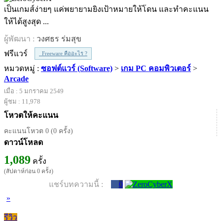
เป็นเกมส์ง่ายๆ แค่พยายามยิงเป้าหมายให้โดน และทำคะแนน
ให้ได้สูงสุด ...
ผู้พัฒนา :
วงศธร ร่มสุข
ฟรีแวร์
Freeware คืออะไร ?
หมวดหมู่ :
ซอฟต์แวร์ (Software)
>
เกม PC คอมพิวเตอร์
>
Arcade
เมื่อ : 5 มกราคม 2549
ผู้ชม : 11,978
โหวตให้คะแนน
คะแนนโหวต 0 (0 ครั้ง)
ดาวน์โหลด
1,089
ครั้ง
(สัปดาห์ก่อน 0 ครั้ง)
แชร์บทความนี้ :
0
»
รีวิว