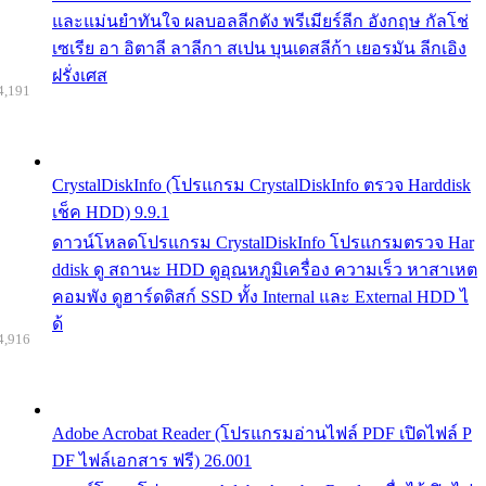
และแม่นยำทันใจ ผลบอลลีกดัง พรีเมียร์ลีก อังกฤษ กัลโช่
เซเรีย อา อิตาลี ลาลีกา สเปน บุนเดสลีก้า เยอรมัน ลีกเอิง
ฝรั่งเศส
4,191
CrystalDiskInfo (โปรแกรม CrystalDiskInfo ตรวจ Harddisk
เช็ค HDD) 9.9.1
ดาวน์โหลดโปรแกรม CrystalDiskInfo โปรแกรมตรวจ Har
ddisk ดู สถานะ HDD ดูอุณหภูมิเครื่อง ความเร็ว หาสาเหต
คอมพัง ดูฮาร์ดดิสก์ SSD ทั้ง Internal และ External HDD ไ
ด้
4,916
Adobe Acrobat Reader (โปรแกรมอ่านไฟล์ PDF เปิดไฟล์ P
DF ไฟล์เอกสาร ฟรี) 26.001