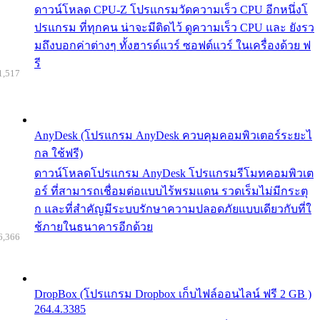
ดาวน์โหลด CPU-Z โปรแกรมวัดความเร็ว CPU อีกหนึ่งโ
ปรแกรม ที่ทุกคน น่าจะมีติดไว้ ดูความเร็ว CPU และ ยังรว
มถึงบอกค่าต่างๆ ทั้งฮารด์แวร์ ซอฟต์แวร์ ในเครื่องด้วย ฟ
รี
1,517
AnyDesk (โปรแกรม AnyDesk ควบคุมคอมพิวเตอร์ระยะไ
กล ใช้ฟรี)
ดาวน์โหลดโปรแกรม AnyDesk โปรแกรมรีโมทคอมพิวเต
อร์ ที่สามารถเชื่อมต่อแบบไร้พรมแดน รวดเร็มไม่มีกระตุ
ก และที่สำคัญมีระบบรักษาความปลอดภัยแบบเดียวกับที่ใ
ช้ภายในธนาคารอีกด้วย
6,366
DropBox (โปรแกรม Dropbox เก็บไฟล์ออนไลน์ ฟรี 2 GB )
264.4.3385