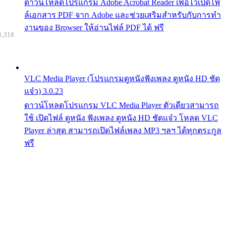
ดาวน์โหลดโปรแกรม Adobe Acrobat Reader เพื่อไว้เปิดไฟ
ล์เอกสาร PDF จาก Adobe และช่วยเสริมสำหรับกับการทำ
งานของ Browser ให้อ่านไฟล์ PDF ได้ ฟรี
1,318
VLC Media Player (โปรแกรมดูหนังฟังเพลง ดูหนัง HD ชัด
แจ๋ว) 3.0.23
ดาวน์โหลดโปรแกรม VLC Media Player ตัวเดียวสามารถ
ใช้ เปิดไฟล์ ดูหนัง ฟังเพลง ดูหนัง HD ชัดแจ๋ว โหลด VLC
Player ล่าสุด สามารถเปิดไฟล์เพลง MP3 ฯลฯ ได้ทุกตระกูล
ฟรี