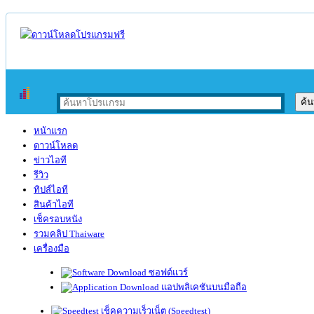
หน้าแรก
ดาวน์โหลด
ข่าวไอที
รีวิว
ทิปส์ไอที
สินค้าไอที
เช็ครอบหนัง
รวมคลิป Thaiware
เครื่องมือ
ซอฟต์แวร์
แอปพลิเคชันบนมือถือ
เช็คความเร็วเน็ต (Speedtest)