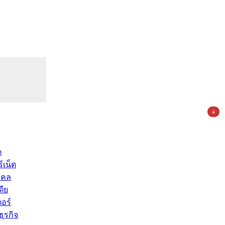
4
ด
์เน็ต
คคล
ดีย
อร์
ุรกิจ