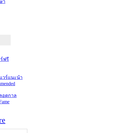
ษา
์ฟรี
แวร์แนะนำ
mended
ตลอดกาล
 Fame
re