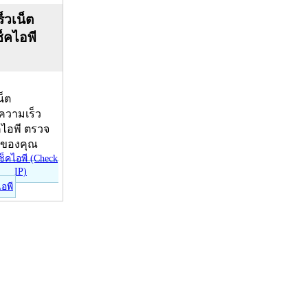
็วเน็ต
ช็คไอพี
น็ต
บความเร็ว
คไอพี ตรวจ
ีของคุณ
ไอพี