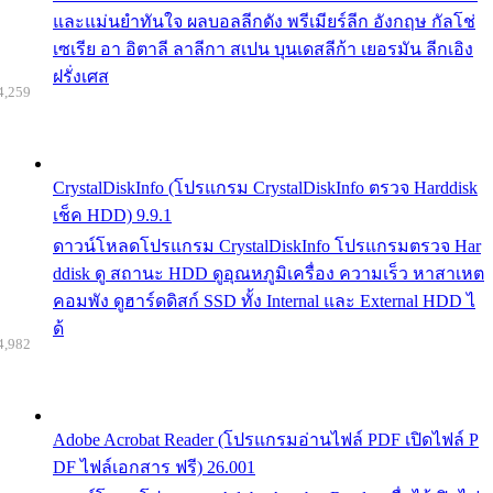
และแม่นยำทันใจ ผลบอลลีกดัง พรีเมียร์ลีก อังกฤษ กัลโช่
เซเรีย อา อิตาลี ลาลีกา สเปน บุนเดสลีก้า เยอรมัน ลีกเอิง
ฝรั่งเศส
4,259
CrystalDiskInfo (โปรแกรม CrystalDiskInfo ตรวจ Harddisk
เช็ค HDD) 9.9.1
ดาวน์โหลดโปรแกรม CrystalDiskInfo โปรแกรมตรวจ Har
ddisk ดู สถานะ HDD ดูอุณหภูมิเครื่อง ความเร็ว หาสาเหต
คอมพัง ดูฮาร์ดดิสก์ SSD ทั้ง Internal และ External HDD ไ
ด้
4,982
Adobe Acrobat Reader (โปรแกรมอ่านไฟล์ PDF เปิดไฟล์ P
DF ไฟล์เอกสาร ฟรี) 26.001