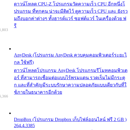
ดาวน์โหลด CPU-Z โปรแกรมวัดความเร็ว CPU อีกหนึ่งโ
ปรแกรม ที่ทุกคน น่าจะมีติดไว้ ดูความเร็ว CPU และ ยังรว
มถึงบอกค่าต่างๆ ทั้งฮารด์แวร์ ซอฟต์แวร์ ในเครื่องด้วย ฟ
รี
1,803
AnyDesk (โปรแกรม AnyDesk ควบคุมคอมพิวเตอร์ระยะไ
กล ใช้ฟรี)
ดาวน์โหลดโปรแกรม AnyDesk โปรแกรมรีโมทคอมพิวเต
อร์ ที่สามารถเชื่อมต่อแบบไร้พรมแดน รวดเร็มไม่มีกระตุ
ก และที่สำคัญมีระบบรักษาความปลอดภัยแบบเดียวกับที่ใ
ช้ภายในธนาคารอีกด้วย
6,366
DropBox (โปรแกรม Dropbox เก็บไฟล์ออนไลน์ ฟรี 2 GB )
264.4.3385