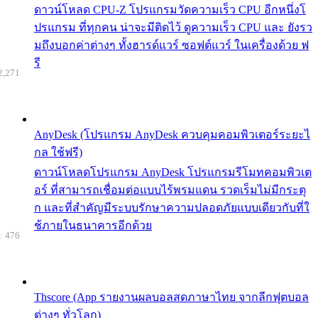
ดาวน์โหลด CPU-Z โปรแกรมวัดความเร็ว CPU อีกหนึ่งโ
ปรแกรม ที่ทุกคน น่าจะมีติดไว้ ดูความเร็ว CPU และ ยังรว
มถึงบอกค่าต่างๆ ทั้งฮารด์แวร์ ซอฟต์แวร์ ในเครื่องด้วย ฟ
รี
2,271
AnyDesk (โปรแกรม AnyDesk ควบคุมคอมพิวเตอร์ระยะไ
กล ใช้ฟรี)
ดาวน์โหลดโปรแกรม AnyDesk โปรแกรมรีโมทคอมพิวเต
อร์ ที่สามารถเชื่อมต่อแบบไร้พรมแดน รวดเร็มไม่มีกระตุ
ก และที่สำคัญมีระบบรักษาความปลอดภัยแบบเดียวกับที่ใ
ช้ภายในธนาคารอีกด้วย
: 476
Thscore (App รายงานผลบอลสดภาษาไทย จากลีกฟุตบอล
ต่างๆ ทั่วโลก)