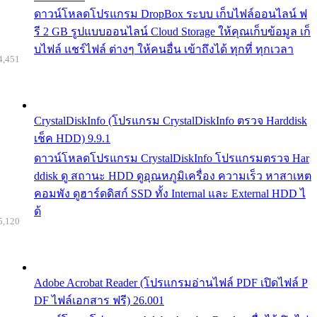
ดาวน์โหลดโปรแกรม DropBox ระบบ เก็บไฟล์ออนไลน์ ฟ
รี 2 GB รูปแบบออนไลน์ Cloud Storage ให้คุณเก็บข้อมูล เก็
บไฟล์ แชร์ไฟล์ ต่างๆ ให้คนอื่น เข้าถึงได้ ทุกที่ ทุกเวลา
4,451
CrystalDiskInfo (โปรแกรม CrystalDiskInfo ตรวจ Harddisk
เช็ค HDD) 9.9.1
ดาวน์โหลดโปรแกรม CrystalDiskInfo โปรแกรมตรวจ Har
ddisk ดู สถานะ HDD ดูอุณหภูมิเครื่อง ความเร็ว หาสาเหต
คอมพัง ดูฮาร์ดดิสก์ SSD ทั้ง Internal และ External HDD ไ
ด้
5,120
Adobe Acrobat Reader (โปรแกรมอ่านไฟล์ PDF เปิดไฟล์ P
DF ไฟล์เอกสาร ฟรี) 26.001