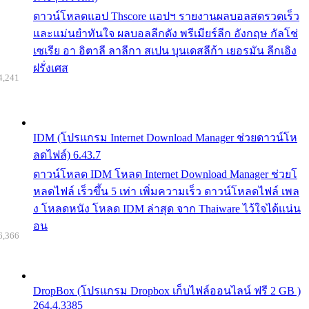
ดาวน์โหลดแอป Thscore แอปฯ รายงานผลบอลสดรวดเร็ว
และแม่นยำทันใจ ผลบอลลีกดัง พรีเมียร์ลีก อังกฤษ กัลโช่
เซเรีย อา อิตาลี ลาลีกา สเปน บุนเดสลีก้า เยอรมัน ลีกเอิง
ฝรั่งเศส
4,241
IDM (โปรแกรม Internet Download Manager ช่วยดาวน์โห
ลดไฟล์) 6.43.7
ดาวน์โหลด IDM โหลด Internet Download Manager ช่วยโ
หลดไฟล์ เร็วขึ้น 5 เท่า เพิ่มความเร็ว ดาวน์โหลดไฟล์ เพล
ง โหลดหนัง โหลด IDM ล่าสุด จาก Thaiware ไว้ใจได้แน่น
อน
6,366
DropBox (โปรแกรม Dropbox เก็บไฟล์ออนไลน์ ฟรี 2 GB )
264.4.3385