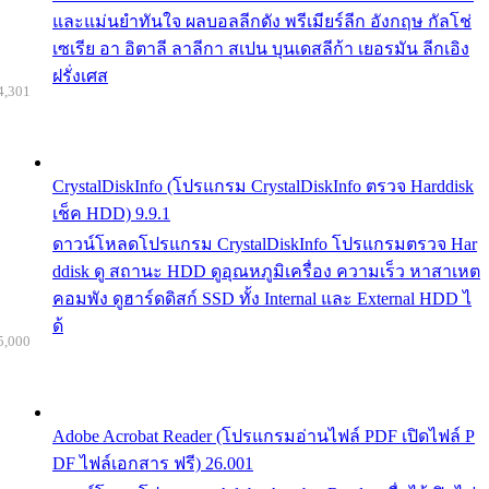
และแม่นยำทันใจ ผลบอลลีกดัง พรีเมียร์ลีก อังกฤษ กัลโช่
เซเรีย อา อิตาลี ลาลีกา สเปน บุนเดสลีก้า เยอรมัน ลีกเอิง
ฝรั่งเศส
4,301
CrystalDiskInfo (โปรแกรม CrystalDiskInfo ตรวจ Harddisk
เช็ค HDD) 9.9.1
ดาวน์โหลดโปรแกรม CrystalDiskInfo โปรแกรมตรวจ Har
ddisk ดู สถานะ HDD ดูอุณหภูมิเครื่อง ความเร็ว หาสาเหต
คอมพัง ดูฮาร์ดดิสก์ SSD ทั้ง Internal และ External HDD ไ
ด้
5,000
Adobe Acrobat Reader (โปรแกรมอ่านไฟล์ PDF เปิดไฟล์ P
DF ไฟล์เอกสาร ฟรี) 26.001