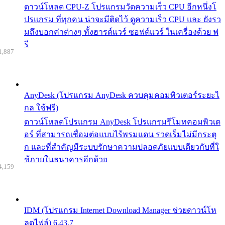
ดาวน์โหลด CPU-Z โปรแกรมวัดความเร็ว CPU อีกหนึ่งโ
ปรแกรม ที่ทุกคน น่าจะมีติดไว้ ดูความเร็ว CPU และ ยังรว
มถึงบอกค่าต่างๆ ทั้งฮารด์แวร์ ซอฟต์แวร์ ในเครื่องด้วย ฟ
รี
1,887
AnyDesk (โปรแกรม AnyDesk ควบคุมคอมพิวเตอร์ระยะไ
กล ใช้ฟรี)
ดาวน์โหลดโปรแกรม AnyDesk โปรแกรมรีโมทคอมพิวเต
อร์ ที่สามารถเชื่อมต่อแบบไร้พรมแดน รวดเร็มไม่มีกระตุ
ก และที่สำคัญมีระบบรักษาความปลอดภัยแบบเดียวกับที่ใ
ช้ภายในธนาคารอีกด้วย
4,159
IDM (โปรแกรม Internet Download Manager ช่วยดาวน์โห
ลดไฟล์) 6.43.7