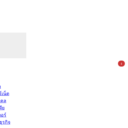
4
ด
์เน็ต
คคล
ดีย
อร์
ุรกิจ