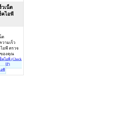
็วเน็ต
ช็คไอพี
น็ต
บความเร็ว
คไอพี ตรวจ
ีของคุณ
ไอพี