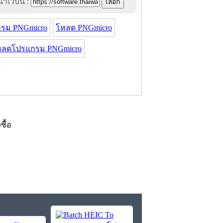
าเว็บนี้ :
รม PNGmicro
โหลด PNGmicro
หลดโปรแกรม PNGmicro
งซื้อ