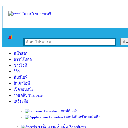
หน้าแรก
ดาวน์โหลด
ข่าวไอที
รีวิว
ทิปส์ไอที
สินค้าไอที
เช็ครอบหนัง
รวมคลิป Thaiware
เครื่องมือ
ซอฟต์แวร์
แอปพลิเคชันบนมือถือ
เช็คความเร็วเน็ต (Speedtest)