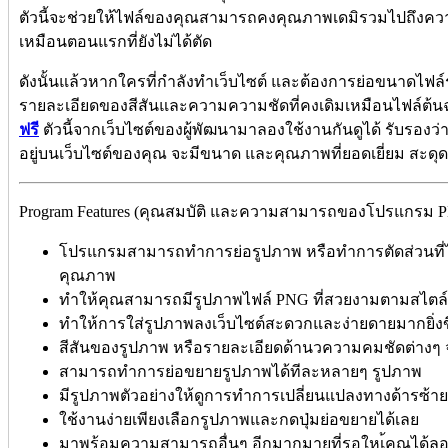
ตัวนี้จะช่วยให้ไฟล์ของคุณสามารถคงคุณภาพเดมิรวมไปถึงควา
เหมือนตอนแรกที่ยังไม่ได้ตัด
ดังนั้นแล้วหากใครที่กำลังทำเว็บไซต์ และต้องการย่อขนาดไฟล
รายละเอียดของสีสันและความความชัดที่คงเดิมเหมือนไฟล์ต้นฉ
ฟรี
ตัวนี้จากเว็บไซต์ของผู้พัฒนามาลองใช้งานกันดูได้ รับรองว่า
อยู่บนเว็บไซต์ของคุณ จะมีขนาด และคุณภาพที่ยอดเยี่ยม สะดุด
Program Features (คุณสมบัติ และความสามารถของโปรแกรม PNG
โปรแกรมสามารถทำการย่อรูปภาพ หรือทำการตัดส่วนที่ไม
คุณภาพ
ทำให้คุณสามารถมีรูปภาพไฟล์ PNG ที่สวยงามตามสไตล
ทำให้การใส่รูปภาพลงเว็บไซต์สะดวกและง่ายดายมากยิ่งข
สีสันของรูปภาพ หรือรายละเอียดด้านวความคมชัดต่างๆ จ
สามารถทำการย่อขยายรูปภาพได้ทีละหลายๆ รูปภาพ
มีรูปภาพตัวอย่างให้ดูการทำการเปลี่ยนแปลงทางด้ารซ้
ใช้งานง่ายเพียงเลือกรูปภาพและกดปุ่มย่อขยายได้เลย
มาพร้อมความสามารถอื่นๆ อีกมากมายที่รอใหเ้คุณได้ล