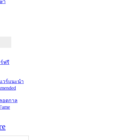
ษา
์ฟรี
แวร์แนะนำ
mended
ตลอดกาล
 Fame
re