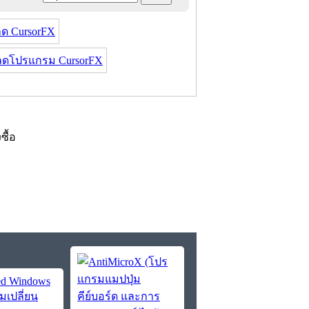
ด CursorFX
ลดโปรแกรม CursorFX
งซื้อ