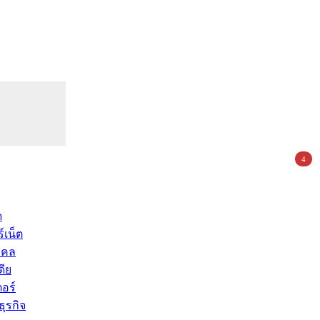
4
ด
์เน็ต
คคล
ดีย
อร์
ุรกิจ