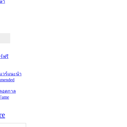
ษา
์ฟรี
แวร์แนะนำ
mended
ตลอดกาล
 Fame
re