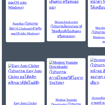
MouseAxisLocker
PasteBar (โปรแกรม
(โปรแกรมล็อกแกนเมาส์
Macifi
จัดการ Clipboard สำหรับ
ให้เคลื่อนที่เป็นเส้นตรง
(โปรแกรมเ
macOS และ Windows)
หรือทแยงมุม)
Windows 
m
iScreenKi
Modern Youtube
ภาพหน้าจอ
Easy Auto Clicker
Downloader (โปรแกรม