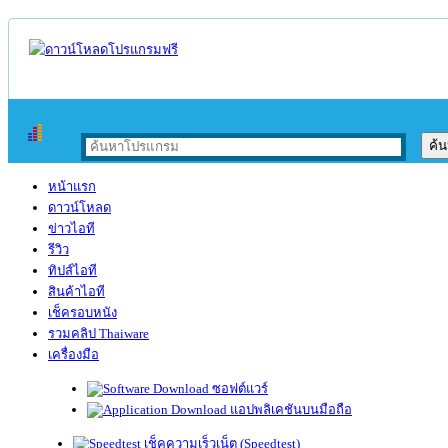
หน้าแรก
ดาวน์โหลด
ข่าวไอที
รีวิว
ทิปส์ไอที
สินค้าไอที
เช็ครอบหนัง
รวมคลิป Thaiware
เครื่องมือ
ซอฟต์แวร์
แอปพลิเคชันบนมือถือ
เช็คความเร็วเน็ต (Speedtest)