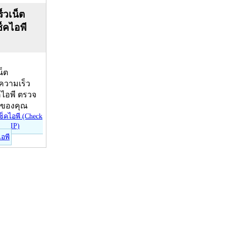
็วเน็ต
ช็คไอพี
น็ต
บความเร็ว
คไอพี ตรวจ
ีของคุณ
ไอพี