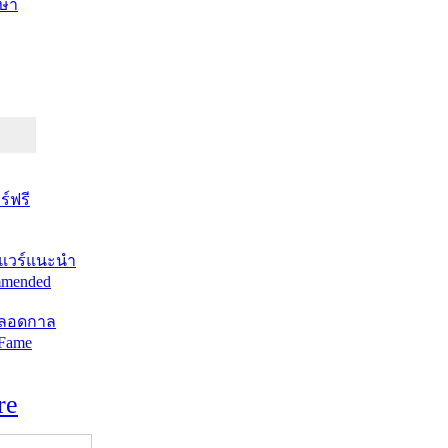
ษา
์ฟรี
แวร์แนะนำ
mended
ตลอดกาล
 Fame
re