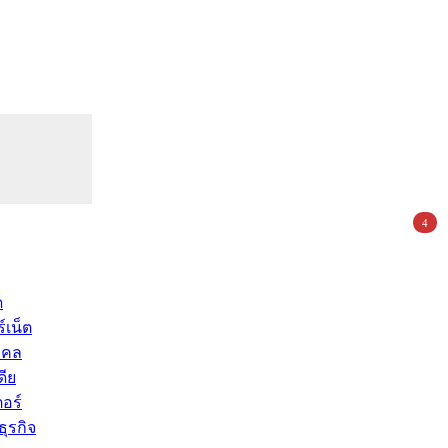
4
ด
์เน็ต
คคล
ดีย
อร์
ุรกิจ