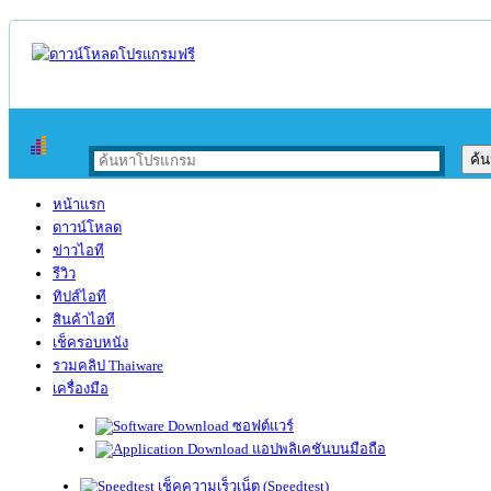
หน้าแรก
ดาวน์โหลด
ข่าวไอที
รีวิว
ทิปส์ไอที
สินค้าไอที
เช็ครอบหนัง
รวมคลิป Thaiware
เครื่องมือ
ซอฟต์แวร์
แอปพลิเคชันบนมือถือ
เช็คความเร็วเน็ต (Speedtest)