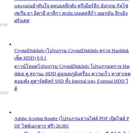
และแม่นยำทันใจ ผลบอลลีกดัง พรีเมียร์ลีก อังกฤษ กัลโช่
เซเรีย อา อิตาลี ลาลีกา สเปน บุนเดสลีก้า เยอรมัน ลีกเอิง
ฝรั่งเศส
4,191
CrystalDiskInfo (โปรแกรม CrystalDiskInfo ตรวจ Harddisk
เช็ค HDD) 9.9.1
ดาวน์โหลดโปรแกรม CrystalDiskInfo โปรแกรมตรวจ Har
ddisk ดู สถานะ HDD ดูอุณหภูมิเครื่อง ความเร็ว หาสาเหต
คอมพัง ดูฮาร์ดดิสก์ SSD ทั้ง Internal และ External HDD ไ
ด้
4,916
Adobe Acrobat Reader (โปรแกรมอ่านไฟล์ PDF เปิดไฟล์ P
DF ไฟล์เอกสาร ฟรี) 26.001