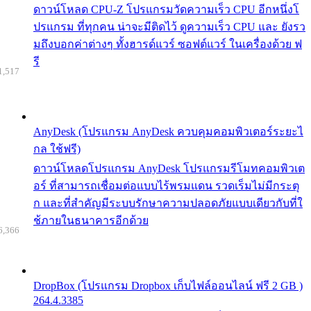
ดาวน์โหลด CPU-Z โปรแกรมวัดความเร็ว CPU อีกหนึ่งโ
ปรแกรม ที่ทุกคน น่าจะมีติดไว้ ดูความเร็ว CPU และ ยังรว
มถึงบอกค่าต่างๆ ทั้งฮารด์แวร์ ซอฟต์แวร์ ในเครื่องด้วย ฟ
รี
1,517
AnyDesk (โปรแกรม AnyDesk ควบคุมคอมพิวเตอร์ระยะไ
กล ใช้ฟรี)
ดาวน์โหลดโปรแกรม AnyDesk โปรแกรมรีโมทคอมพิวเต
อร์ ที่สามารถเชื่อมต่อแบบไร้พรมแดน รวดเร็มไม่มีกระตุ
ก และที่สำคัญมีระบบรักษาความปลอดภัยแบบเดียวกับที่ใ
ช้ภายในธนาคารอีกด้วย
6,366
DropBox (โปรแกรม Dropbox เก็บไฟล์ออนไลน์ ฟรี 2 GB )
264.4.3385