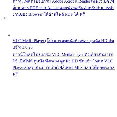
ดาวน์โหลดโปรแกรม Adobe Acrobat Reader เพื่อไว้เปิดไฟ
ล์เอกสาร PDF จาก Adobe และช่วยเสริมสำหรับกับการทำ
งานของ Browser ให้อ่านไฟล์ PDF ได้ ฟรี
1,318
VLC Media Player (โปรแกรมดูหนังฟังเพลง ดูหนัง HD ชัด
แจ๋ว) 3.0.23
ดาวน์โหลดโปรแกรม VLC Media Player ตัวเดียวสามารถ
ใช้ เปิดไฟล์ ดูหนัง ฟังเพลง ดูหนัง HD ชัดแจ๋ว โหลด VLC
Player ล่าสุด สามารถเปิดไฟล์เพลง MP3 ฯลฯ ได้ทุกตระกูล
ฟรี