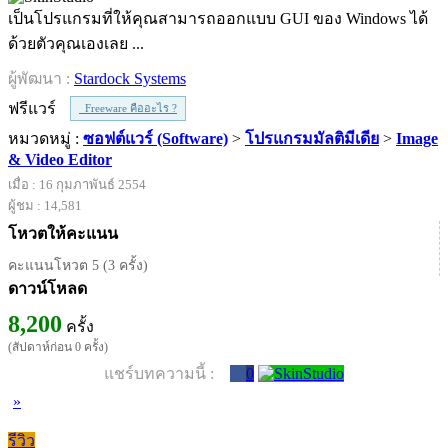
เป็นโปรแกรมที่ให้คุณสามารถออกแบบ GUI ของ Windows ได้
ด้วยตัวคุณเองเลย ...
ผู้พัฒนา :
Stardock Systems
ฟรีแวร์
Freeware คืออะไร ?
หมวดหมู่ :
ซอฟต์แวร์ (Software)
>
โปรแกรมมัลติมีเดีย
>
Image
& Video Editor
เมื่อ : 16 กุมภาพันธ์ 2554
ผู้ชม : 14,581
โหวตให้คะแนน
คะแนนโหวต 5 (3 ครั้ง)
ดาวน์โหลด
8,200
ครั้ง
(สัปดาห์ก่อน 0 ครั้ง)
แชร์บทความนี้ :
0
»
รีวิว