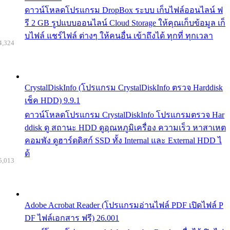
ดาวน์โหลดโปรแกรม DropBox ระบบ เก็บไฟล์ออนไลน์ ฟ
รี 2 GB รูปแบบออนไลน์ Cloud Storage ให้คุณเก็บข้อมูล เก็
บไฟล์ แชร์ไฟล์ ต่างๆ ให้คนอื่น เข้าถึงได้ ทุกที่ ทุกเวลา
4,324
CrystalDiskInfo (โปรแกรม CrystalDiskInfo ตรวจ Harddisk
เช็ค HDD) 9.9.1
ดาวน์โหลดโปรแกรม CrystalDiskInfo โปรแกรมตรวจ Har
ddisk ดู สถานะ HDD ดูอุณหภูมิเครื่อง ความเร็ว หาสาเหต
คอมพัง ดูฮาร์ดดิสก์ SSD ทั้ง Internal และ External HDD ไ
ด้
5,013
Adobe Acrobat Reader (โปรแกรมอ่านไฟล์ PDF เปิดไฟล์ P
DF ไฟล์เอกสาร ฟรี) 26.001