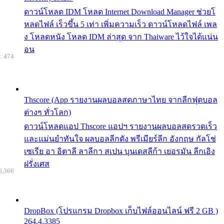
ดาวน์โหลด IDM โหลด Internet Download Manager ช่วยโ
หลดไฟล์ เร็วขึ้น 5 เท่า เพิ่มความเร็ว ดาวน์โหลดไฟล์ เพล
ง โหลดหนัง โหลด IDM ล่าสุด จาก Thaiware ไว้ใจได้แน่น
อน
: 474
Thscore (App รายงานผลบอลสดภาษาไทย จากลีกฟุตบอล
ต่างๆ ทั่วโลก)
ดาวน์โหลดแอป Thscore แอปฯ รายงานผลบอลสดรวดเร็ว
และแม่นยำทันใจ ผลบอลลีกดัง พรีเมียร์ลีก อังกฤษ กัลโช่
เซเรีย อา อิตาลี ลาลีกา สเปน บุนเดสลีก้า เยอรมัน ลีกเอิง
ฝรั่งเศส
6,366
DropBox (โปรแกรม Dropbox เก็บไฟล์ออนไลน์ ฟรี 2 GB )
264.4.3385