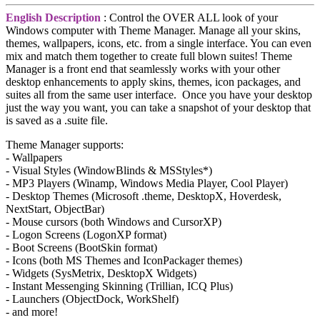
English Description
: Control the OVER ALL look of your
Windows computer with Theme Manager. Manage all your skins,
themes, wallpapers, icons, etc. from a single interface. You can even
mix and match them together to create full blown suites! Theme
Manager is a front end that seamlessly works with your other
desktop enhancements to apply skins, themes, icon packages, and
suites all from the same user interface. Once you have your desktop
just the way you want, you can take a snapshot of your desktop that
is saved as a .suite file.
Theme Manager supports:
- Wallpapers
- Visual Styles (WindowBlinds & MSStyles*)
- MP3 Players (Winamp, Windows Media Player, Cool Player)
- Desktop Themes (Microsoft .theme, DesktopX, Hoverdesk,
NextStart, ObjectBar)
- Mouse cursors (both Windows and CursorXP)
- Logon Screens (LogonXP format)
- Boot Screens (BootSkin format)
- Icons (both MS Themes and IconPackager themes)
- Widgets (SysMetrix, DesktopX Widgets)
- Instant Messenging Skinning (Trillian, ICQ Plus)
- Launchers (ObjectDock, WorkShelf)
- and more!