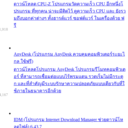
ดาวน์โหลด CPU-Z โปรแกรมวัดความเร็ว CPU อีกหนึ่งโ
ปรแกรม ที่ทุกคน น่าจะมีติดไว้ ดูความเร็ว CPU และ ยังรว
มถึงบอกค่าต่างๆ ทั้งฮารด์แวร์ ซอฟต์แวร์ ในเครื่องด้วย ฟ
รี
1,918
AnyDesk (โปรแกรม AnyDesk ควบคุมคอมพิวเตอร์ระยะไ
กล ใช้ฟรี)
ดาวน์โหลดโปรแกรม AnyDesk โปรแกรมรีโมทคอมพิวเต
อร์ ที่สามารถเชื่อมต่อแบบไร้พรมแดน รวดเร็มไม่มีกระตุ
ก และที่สำคัญมีระบบรักษาความปลอดภัยแบบเดียวกับที่ใ
ช้ภายในธนาคารอีกด้วย
4,167
IDM (โปรแกรม Internet Download Manager ช่วยดาวน์โห
ลดไฟล์) 6.43.7