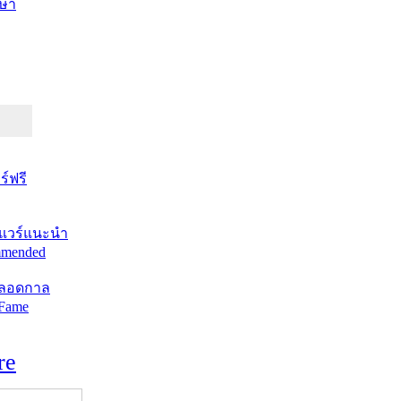
ษา
์ฟรี
แวร์แนะนำ
mended
ตลอดกาล
 Fame
re