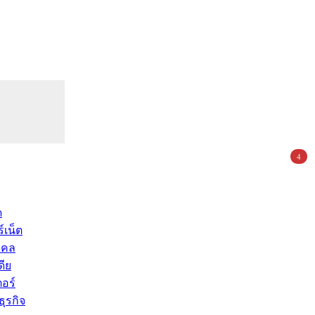
4
ด
์เน็ต
คคล
ดีย
อร์
ุรกิจ