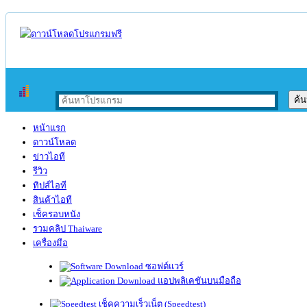
หน้าแรก
ดาวน์โหลด
ข่าวไอที
รีวิว
ทิปส์ไอที
สินค้าไอที
เช็ครอบหนัง
รวมคลิป Thaiware
เครื่องมือ
ซอฟต์แวร์
แอปพลิเคชันบนมือถือ
เช็คความเร็วเน็ต (Speedtest)