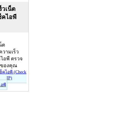
็วเน็ต
ช็คไอพี
น็ต
บความเร็ว
คไอพี ตรวจ
ีของคุณ
ไอพี