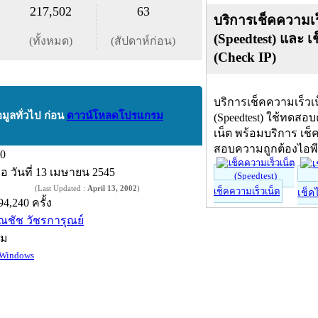
217,502
63
บริการเช็คความเร
(Speedtest) และ เ
(ทั้งหมด)
(สัปดาห์ก่อน)
(Check IP)
บริการเช็คความเร็วเ
อมูลทั่วไป ก่อน
ดาวน์โหลดโปรแกรม
(Speedtest) ใช้ทดสอ
เน็ต พร้อมบริการ เช็
สอบความถูกต้องไอพ
.0
ื่อ
วันที่ 13 เมษายน 2545
(Last Updated :
April 13, 2002
)
เช็คความเร็วเน็ต
เช็ค
94,240 ครั้ง
ณชัช วัชรการุณย์
์ม
Windows