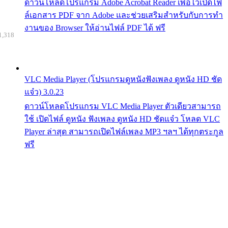
ดาวน์โหลดโปรแกรม Adobe Acrobat Reader เพื่อไว้เปิดไฟ
ล์เอกสาร PDF จาก Adobe และช่วยเสริมสำหรับกับการทำ
งานของ Browser ให้อ่านไฟล์ PDF ได้ ฟรี
1,318
VLC Media Player (โปรแกรมดูหนังฟังเพลง ดูหนัง HD ชัด
แจ๋ว) 3.0.23
ดาวน์โหลดโปรแกรม VLC Media Player ตัวเดียวสามารถ
ใช้ เปิดไฟล์ ดูหนัง ฟังเพลง ดูหนัง HD ชัดแจ๋ว โหลด VLC
Player ล่าสุด สามารถเปิดไฟล์เพลง MP3 ฯลฯ ได้ทุกตระกูล
ฟรี