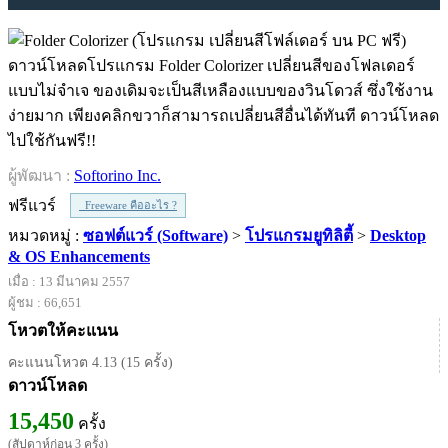
ดาวน์โหลดโปรแกรม Folder Colorizer เปลี่ยนสีของโฟลเดอร์
แบบไม่จำเจ ของเดิมจะเป็นสีเหลืองแบบของวินโดวส์ ซึ่งใช้งาน
ง่ายมาก เพียงคลิกขวาก็สามารถเปลี่ยนสีอื่นได้ทันที ดาวน์โหลด
ไปใช้กันฟรี!!
ผู้พัฒนา :
Softorino Inc.
ฟรีแวร์
Freeware คืออะไร ?
หมวดหมู่ :
ซอฟต์แวร์ (Software)
>
โปรแกรมยูทิลิตี้
>
Desktop
& OS Enhancements
เมื่อ : 13 มีนาคม 2557
ผู้ชม : 66,651
โหวตให้คะแนน
คะแนนโหวต 4.13 (15 ครั้ง)
ดาวน์โหลด
15,450
ครั้ง
(สัปดาห์ก่อน 3 ครั้ง)