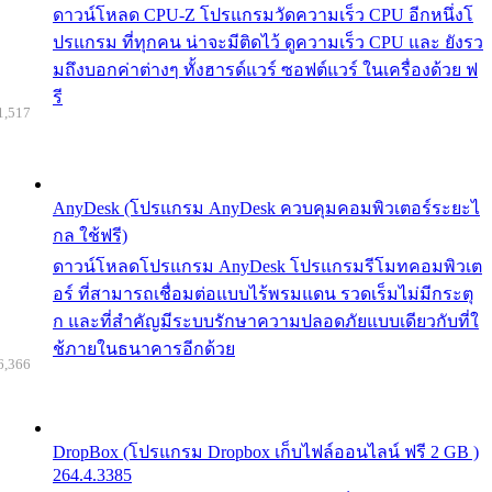
ดาวน์โหลด CPU-Z โปรแกรมวัดความเร็ว CPU อีกหนึ่งโ
ปรแกรม ที่ทุกคน น่าจะมีติดไว้ ดูความเร็ว CPU และ ยังรว
มถึงบอกค่าต่างๆ ทั้งฮารด์แวร์ ซอฟต์แวร์ ในเครื่องด้วย ฟ
รี
1,517
AnyDesk (โปรแกรม AnyDesk ควบคุมคอมพิวเตอร์ระยะไ
กล ใช้ฟรี)
ดาวน์โหลดโปรแกรม AnyDesk โปรแกรมรีโมทคอมพิวเต
อร์ ที่สามารถเชื่อมต่อแบบไร้พรมแดน รวดเร็มไม่มีกระตุ
ก และที่สำคัญมีระบบรักษาความปลอดภัยแบบเดียวกับที่ใ
ช้ภายในธนาคารอีกด้วย
6,366
DropBox (โปรแกรม Dropbox เก็บไฟล์ออนไลน์ ฟรี 2 GB )
264.4.3385