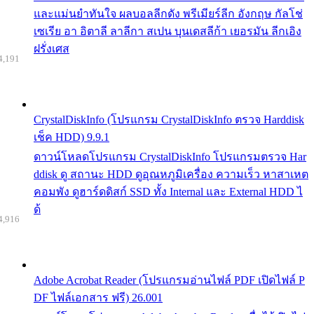
และแม่นยำทันใจ ผลบอลลีกดัง พรีเมียร์ลีก อังกฤษ กัลโช่
เซเรีย อา อิตาลี ลาลีกา สเปน บุนเดสลีก้า เยอรมัน ลีกเอิง
ฝรั่งเศส
4,191
CrystalDiskInfo (โปรแกรม CrystalDiskInfo ตรวจ Harddisk
เช็ค HDD) 9.9.1
ดาวน์โหลดโปรแกรม CrystalDiskInfo โปรแกรมตรวจ Har
ddisk ดู สถานะ HDD ดูอุณหภูมิเครื่อง ความเร็ว หาสาเหต
คอมพัง ดูฮาร์ดดิสก์ SSD ทั้ง Internal และ External HDD ไ
ด้
4,916
Adobe Acrobat Reader (โปรแกรมอ่านไฟล์ PDF เปิดไฟล์ P
DF ไฟล์เอกสาร ฟรี) 26.001