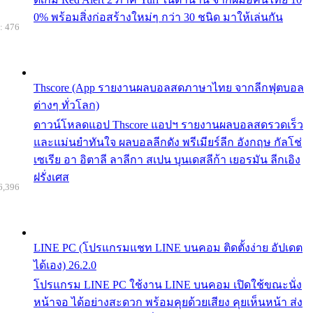
0% พร้อมสิ่งก่อสร้างใหม่ๆ กว่า 30 ชนิด มาให้เล่นกัน
: 476
Thscore (App รายงานผลบอลสดภาษาไทย จากลีกฟุตบอล
ต่างๆ ทั่วโลก)
ดาวน์โหลดแอป Thscore แอปฯ รายงานผลบอลสดรวดเร็ว
และแม่นยำทันใจ ผลบอลลีกดัง พรีเมียร์ลีก อังกฤษ กัลโช่
เซเรีย อา อิตาลี ลาลีกา สเปน บุนเดสลีก้า เยอรมัน ลีกเอิง
ฝรั่งเศส
6,396
LINE PC (โปรแกรมแชท LINE บนคอม ติดตั้งง่าย อัปเดต
ได้เอง) 26.2.0
โปรแกรม LINE PC ใช้งาน LINE บนคอม เปิดใช้ขณะนั่ง
หน้าจอ ได้อย่างสะดวก พร้อมคุยด้วยเสียง คุยเห็นหน้า ส่ง