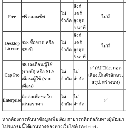
ลิงก์
ไม่
แชร์
Free
ฟรีตลอดชีพ
ไม่มี
จำกัด
สูงสุด
5 นาที
ลิงก์
$58 ซื้อขาด หรือ
ไม่
แชร์
Desktop
ไม่มี
License
$29/ปี
จำกัด
สูงสุด
5 นาที
$8.16/เดือน/ผู้ใช้
✅ (AI Title, ถอด
(รายปี) หรือ $12/
ไม่
ไม่
Cap Pro
เสียงเป็นตัวอักษร,
เดือน/ผู้ใช้ (ราย
จำกัด
จำกัด
สรุป, สร้างบท)
เดือน)
ติดต่อเพื่อขอใบ
ไม่
ไม่
Enterprise
✅
เสนอราคา
จำกัด
จำกัด
หากต้องการค้นหาข้อมูลเพิ่มเติม สามารถติดต่อกับทางผู้พัฒนา
โปรแกรมนี้ได้ผ่านทางช่องทางเว็บไซต์ (Website) :