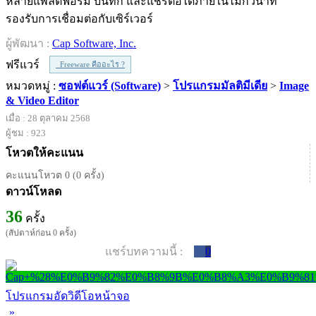
หลายแพลตฟอร์ม บันทึก และแชร์ต่อได้ภายในไม่กี่วินาที
รองรับการเชื่อมต่อกับเซิร์เวอร์
ผู้พัฒนา :
Cap Software, Inc.
ฟรีแวร์
Freeware คืออะไร ?
หมวดหมู่ :
ซอฟต์แวร์ (Software)
>
โปรแกรมมัลติมีเดีย
>
Image
& Video Editor
เมื่อ : 28 ตุลาคม 2568
ผู้ชม : 923
โหวตให้คะแนน
คะแนนโหวต 0 (0 ครั้ง)
ดาวน์โหลด
36
ครั้ง
(สัปดาห์ก่อน 0 ครั้ง)
แชร์บทความนี้ :
0
โปรแกรมอัดวิดีโอหน้าจอ
»