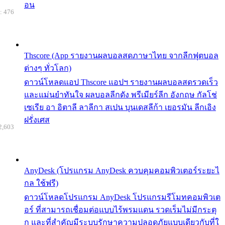
อน
: 476
Thscore (App รายงานผลบอลสดภาษาไทย จากลีกฟุตบอล
ต่างๆ ทั่วโลก)
ดาวน์โหลดแอป Thscore แอปฯ รายงานผลบอลสดรวดเร็ว
และแม่นยำทันใจ ผลบอลลีกดัง พรีเมียร์ลีก อังกฤษ กัลโช่
เซเรีย อา อิตาลี ลาลีกา สเปน บุนเดสลีก้า เยอรมัน ลีกเอิง
ฝรั่งเศส
2,603
AnyDesk (โปรแกรม AnyDesk ควบคุมคอมพิวเตอร์ระยะไ
กล ใช้ฟรี)
ดาวน์โหลดโปรแกรม AnyDesk โปรแกรมรีโมทคอมพิวเต
อร์ ที่สามารถเชื่อมต่อแบบไร้พรมแดน รวดเร็มไม่มีกระตุ
ก และที่สำคัญมีระบบรักษาความปลอดภัยแบบเดียวกับที่ใ