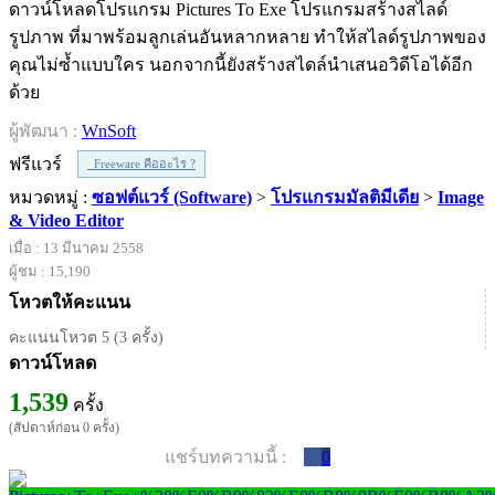
ดาวน์โหลดโปรแกรม Pictures To Exe โปรแกรมสร้างสไลด์
รูปภาพ ที่มาพร้อมลูกเล่นอันหลากหลาย ทำให้สไลด์รูปภาพของ
คุณไม่ซ้ำแบบใคร นอกจากนี้ยังสร้างสไดล์นำเสนอวิดีโอได้อีก
ด้วย
ผู้พัฒนา :
WnSoft
ฟรีแวร์
Freeware คืออะไร ?
หมวดหมู่ :
ซอฟต์แวร์ (Software)
>
โปรแกรมมัลติมีเดีย
>
Image
& Video Editor
เมื่อ : 13 มีนาคม 2558
ผู้ชม : 15,190
โหวตให้คะแนน
คะแนนโหวต 5 (3 ครั้ง)
ดาวน์โหลด
1,539
ครั้ง
(สัปดาห์ก่อน 0 ครั้ง)
แชร์บทความนี้ :
0