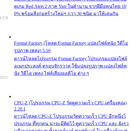
ดเกม Red Alert 2 ภาค Yuri ในตำนาน จากฝีมือคนไทย 10
0% พร้อมสิ่งก่อสร้างใหม่ๆ กว่า 30 ชนิด มาให้เล่นกัน
9,218
Format Factory (โหลด Format Factory แปลงไฟล์หนัง วิดีโอ
รูปภาพ เพลง) 5.16
ดาวน์โหลดโปรแกรม Format Factory โปรแกรมแปลงไฟล์
อเนกประสงค์ ครอบจักรวาล ใช้แปลงรูปภาพ แปลงไฟล์ห
นัง วิดีโอ เพลง ไฟล์เสียงออดิโอ ต่าง ๆ
9,021
CPU-Z (โปรแกรม CPU-Z วัดดูความเร็ว CPU เครื่องคุณ)
2.20.1
ดาวน์โหลด CPU-Z โปรแกรมวัดความเร็ว CPU อีกหนึ่งโ
ปรแกรม ที่ทุกคน น่าจะมีติดไว้ ดูความเร็ว CPU และ ยังรว
มถึงบอกค่าต่างๆ ทั้งฮารด์แวร์ ซอฟต์แวร์ ในเครื่องด้วย ฟ