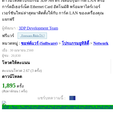
ดาวน์โหลดโปรแกรม 3DP Net ตรวจสอบรุ่นการ์ด LAN หรือ
การ์ดอีเธอร์เน็ต Ethernet Card อัตโนมัติ พร้อมหาไดร์เวอร์
เวอร์ชันใหม่ล่าสุดมาติดตั้งให้กับ การ์ด LAN ของเครื่องคุณ
แจกฟรี
ผู้พัฒนา :
3DP Development Team
ฟรีแวร์
Freeware คืออะไร ?
หมวดหมู่ :
ซอฟต์แวร์ (Software)
>
โปรแกรมยูทิลิตี้
>
Network
เมื่อ : 30 เมษายน 2560
ผู้ชม : 20,830
โหวตให้คะแนน
คะแนนโหวต 2.67 (3 ครั้ง)
ดาวน์โหลด
1,895
ครั้ง
(สัปดาห์ก่อน 1 ครั้ง)
แชร์บทความนี้ :
0