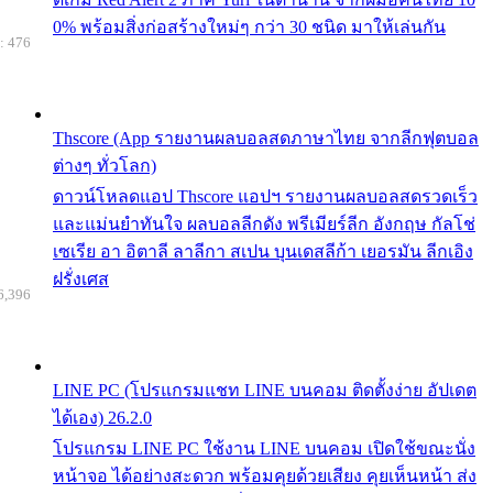
0% พร้อมสิ่งก่อสร้างใหม่ๆ กว่า 30 ชนิด มาให้เล่นกัน
: 476
Thscore (App รายงานผลบอลสดภาษาไทย จากลีกฟุตบอล
ต่างๆ ทั่วโลก)
ดาวน์โหลดแอป Thscore แอปฯ รายงานผลบอลสดรวดเร็ว
และแม่นยำทันใจ ผลบอลลีกดัง พรีเมียร์ลีก อังกฤษ กัลโช่
เซเรีย อา อิตาลี ลาลีกา สเปน บุนเดสลีก้า เยอรมัน ลีกเอิง
ฝรั่งเศส
6,396
LINE PC (โปรแกรมแชท LINE บนคอม ติดตั้งง่าย อัปเดต
ได้เอง) 26.2.0
โปรแกรม LINE PC ใช้งาน LINE บนคอม เปิดใช้ขณะนั่ง
หน้าจอ ได้อย่างสะดวก พร้อมคุยด้วยเสียง คุยเห็นหน้า ส่ง