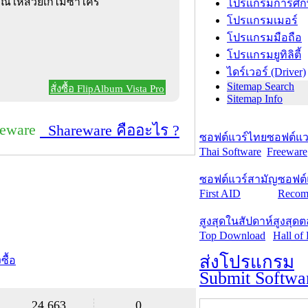
ณให้สวยเก๋ไม่ซ้ำใคร
โปรแกรมการศึก
โปรแกรมเมอร์
โปรแกรมมือถือ
โปรแกรมยูทิลิตี้
ไดร์เวอร์ (Driver)
Sitemap Search
สั่งซื้อ FlipAlbum Vista Pro
Sitemap Info
reware
Shareware คืออะไร ?
ซอฟต์แวร์ไทย
ซอฟต์แวร
Thai Software
Freeware
ซอฟต์แวร์สามัญ
ซอฟต์
First AID
Recom
สูงสุดในสัปดาห์
สูงสุด
Top Download
Hall of
ส่งโปรแกรม
งซื้อ
Submit Softwa
24,663
0