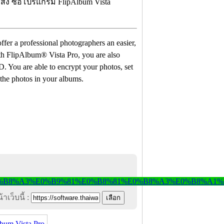
่ง ซื้อโปรแกรม FlipAlbum Vista
ffer a professional photographers an easier,
ith FlipAlbum® Vista Pro, you are also
. You are able to encrypt your photos, set
 the photos in your albums.
าเว็บนี้ :
um Vista Pro