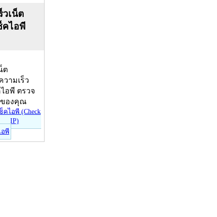
็วเน็ต
ช็คไอพี
น็ต
บความเร็ว
คไอพี ตรวจ
ีของคุณ
ไอพี