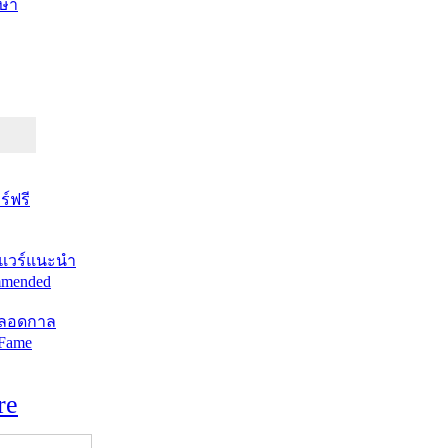
ษา
์ฟรี
แวร์แนะนำ
mended
ตลอดกาล
 Fame
re