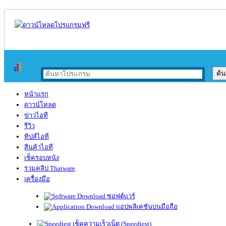
หน้าแรก
ดาวน์โหลด
ข่าวไอที
รีวิว
ทิปส์ไอที
สินค้าไอที
เช็ครอบหนัง
รวมคลิป Thaiware
เครื่องมือ
ซอฟต์แวร์
แอปพลิเคชันบนมือถือ
เช็คความเร็วเน็ต (Speedtest)