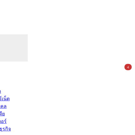
4
ด
์เน็ต
คคล
ดีย
อร์
ุรกิจ