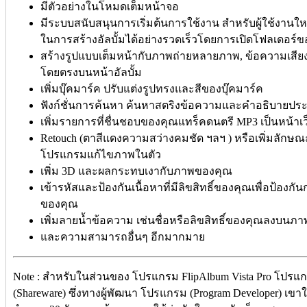
มีตัวอย่างในโหมดเต็มหน้าจอ
มีระบบสนับสนุนการเริ่มต้นการใช้งาน สำหรับผู้ใช้งานใหม่
ในการสร้างอัลบั้มได้อย่างรวดเร็วโดยการเปิดโฟลเดอร์ข
สร้างรูปแบบเต็มหน้ากับภาพถ่ายหลายภาพ, ข้อความเสียงและ
โดยตรงบนหน้าอัลบั้ม
เพิ่มบุ๊คมาร์ค ปรับแต่งรูปทรงและสีของบุ๊คมาร์ค
ฟังก์ชั่นการค้นหา ค้นหาสตริงข้อความและคำอธิบายประ
เพิ่มรายการที่ชื่นชอบของคุณแทร็คดนตรี MP3 เป็นหน้าเว
Retouch (ตาสีแดงความสว่างคมชัด ฯลฯ ) หรือเพิ่มลักษ
โปรแกรมแก้ไขภาพในตัว
เพิ่ม 3D และผลกระทบเงากับภาพของคุณ
เข้ารหัสและป้องกันเนื้อหาที่มีลิขสิทธิ์ของคุณเพื่อป้องก
ของคุณ
เพิ่มลายน้ำข้อความ เช่นชื่อหรือลิขสิทธิ์ของคุณลงบนภ
และความสามารถอื่นๆ อีกมากมาย
Note : สำหรับในส่วนของ โปรแกรม FlipAlbum Vista Pro โปรแกรม
(Shareware) ซึ่งทางผู้พัฒนา โปรแกรม (Program Developer) เข