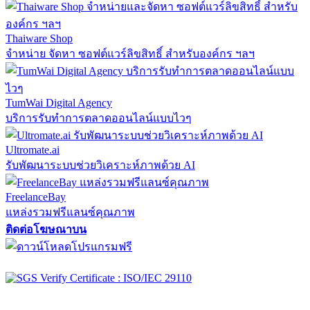
Thaiware Shop
จำหน่าย จัดหา ซอฟต์แวร์ลิขสิทธิ์ สำหรับองค์กร ฯลฯ
TumWai Digital Agency
บริการรับทำการตลาดออนไลน์แบบไวๆ
Ultromate.ai
รับพัฒนาระบบช่วยวิเคราะห์ภาพด้วย AI
FreelanceBay
แหล่งรวมฟรีแลนซ์คุณภาพ
ติดต่อโฆษณาบน