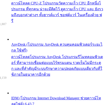
ดาวน์โหลด CPU-Z โปรแกรมวัดความเร็ว CPU อีกหนึ่งโ
ปรแกรม ที่ทุกคน น่าจะมีติดไว้ ดูความเร็ว CPU และ ยังรว
มถึงบอกค่าต่างๆ ทั้งฮารด์แวร์ ซอฟต์แวร์ ในเครื่องด้วย ฟ
รี
1,887
AnyDesk (โปรแกรม AnyDesk ควบคุมคอมพิวเตอร์ระยะไ
กล ใช้ฟรี)
ดาวน์โหลดโปรแกรม AnyDesk โปรแกรมรีโมทคอมพิวเต
อร์ ที่สามารถเชื่อมต่อแบบไร้พรมแดน รวดเร็มไม่มีกระตุ
ก และที่สำคัญมีระบบรักษาความปลอดภัยแบบเดียวกับที่ใ
ช้ภายในธนาคารอีกด้วย
4,159
IDM (โปรแกรม Internet Download Manager ช่วยดาวน์โห
ลดไฟล์) 6.43.7