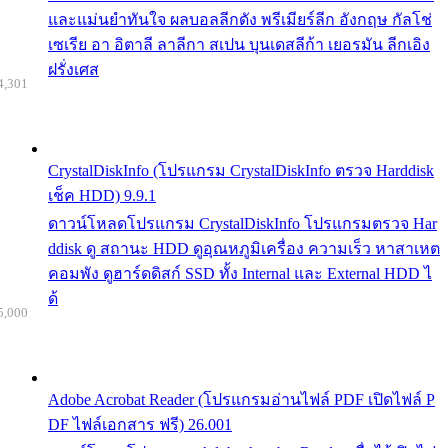
และแม่นยำทันใจ ผลบอลลีกดัง พรีเมียร์ลีก อังกฤษ กัลโช่
เซเรีย อา อิตาลี ลาลีกา สเปน บุนเดสลีก้า เยอรมัน ลีกเอิง
ฝรั่งเศส
4,301
CrystalDiskInfo (โปรแกรม CrystalDiskInfo ตรวจ Harddisk
เช็ค HDD) 9.9.1
ดาวน์โหลดโปรแกรม CrystalDiskInfo โปรแกรมตรวจ Har
ddisk ดู สถานะ HDD ดูอุณหภูมิเครื่อง ความเร็ว หาสาเหต
คอมพัง ดูฮาร์ดดิสก์ SSD ทั้ง Internal และ External HDD ไ
ด้
5,000
Adobe Acrobat Reader (โปรแกรมอ่านไฟล์ PDF เปิดไฟล์ P
DF ไฟล์เอกสาร ฟรี) 26.001