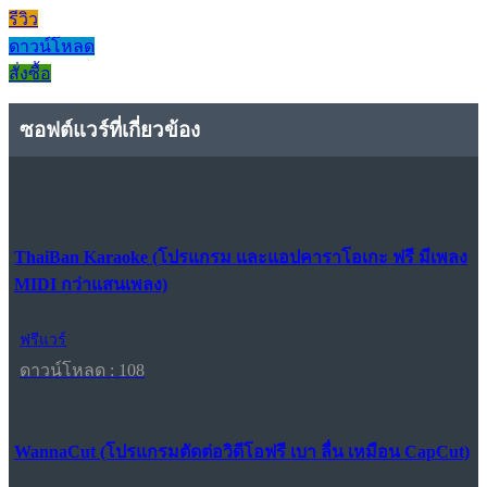
รีวิว
ดาวน์โหลด
สั่งซื้อ
ซอฟต์แวร์ที่เกี่ยวข้อง
ThaiBan Karaoke (โปรแกรม และแอปคาราโอเกะ ฟรี มีเพลง
MIDI กว่าแสนเพลง)
ฟรีแวร์
ดาวน์โหลด : 108
WannaCut (โปรแกรมตัดต่อวิดีโอฟรี เบา ลื่น เหมือน CapCut)