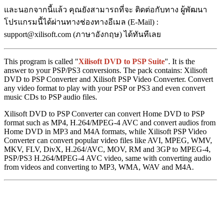
และนอกจากนี้แล้ว คุณยังสามารถที่จะ ติดต่อกับทาง ผู้พัฒนา
โปรแกรมนี้ได้ผ่านทางช่องทางอีเมล (E-Mail) :
support@xilisoft.com (ภาษาอังกฤษ) ได้ทันทีเลย
This program is called "
Xilisoft DVD to PSP Suite
". It is the
answer to your PSP/PS3 conversions. The pack contains: Xilisoft
DVD to PSP Converter and Xilisoft PSP Video Converter. Convert
any video format to play with your PSP or PS3 and even convert
music CDs to PSP audio files.
Xilisoft DVD to PSP Converter can convert Home DVD to PSP
format such as MP4, H.264/MPEG-4 AVC and convert audios from
Home DVD in MP3 and M4A formats, while Xilisoft PSP Video
Converter can convert popular video files like AVI, MPEG, WMV,
MKV, FLV, DivX, H.264/AVC, MOV, RM and 3GP to MPEG-4,
PSP/PS3 H.264/MPEG-4 AVC video, same with converting audio
from videos and converting to MP3, WMA, WAV and M4A.