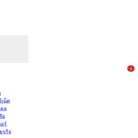
4
ด
์เน็ต
คคล
ดีย
อร์
ุรกิจ