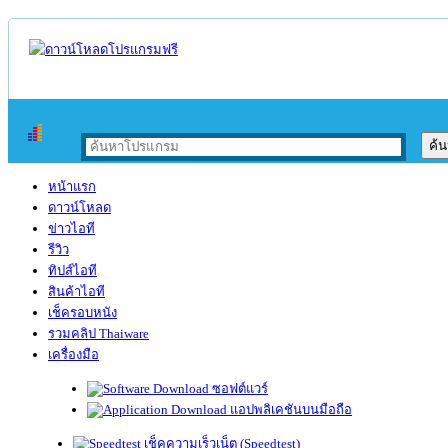
หน้าแรก
ดาวน์โหลด
ข่าวไอที
รีวิว
ทิปส์ไอที
สินค้าไอที
เช็ครอบหนัง
รวมคลิป Thaiware
เครื่องมือ
ซอฟต์แวร์
แอปพลิเคชันบนมือถือ
เช็คความเร็วเน็ต (Speedtest)