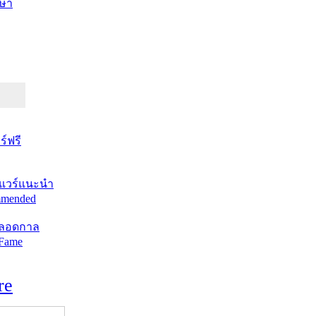
ษา
์ฟรี
แวร์แนะนำ
mended
ตลอดกาล
 Fame
re