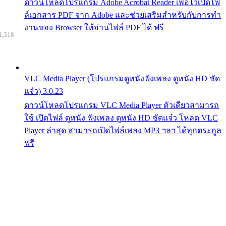
ดาวน์โหลดโปรแกรม Adobe Acrobat Reader เพื่อไว้เปิดไฟ
ล์เอกสาร PDF จาก Adobe และช่วยเสริมสำหรับกับการทำ
งานของ Browser ให้อ่านไฟล์ PDF ได้ ฟรี
1,318
VLC Media Player (โปรแกรมดูหนังฟังเพลง ดูหนัง HD ชัด
แจ๋ว) 3.0.23
ดาวน์โหลดโปรแกรม VLC Media Player ตัวเดียวสามารถ
ใช้ เปิดไฟล์ ดูหนัง ฟังเพลง ดูหนัง HD ชัดแจ๋ว โหลด VLC
Player ล่าสุด สามารถเปิดไฟล์เพลง MP3 ฯลฯ ได้ทุกตระกูล
ฟรี