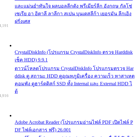
และแม่นยำทันใจ ผลบอลลีกดัง พรีเมียร์ลีก อังกฤษ กัลโช่
เซเรีย อา อิตาลี ลาลีกา สเปน บุนเดสลีก้า เยอรมัน ลีกเอิง
ฝรั่งเศส
4,191
CrystalDiskInfo (โปรแกรม CrystalDiskInfo ตรวจ Harddisk
เช็ค HDD) 9.9.1
ดาวน์โหลดโปรแกรม CrystalDiskInfo โปรแกรมตรวจ Har
ddisk ดู สถานะ HDD ดูอุณหภูมิเครื่อง ความเร็ว หาสาเหต
คอมพัง ดูฮาร์ดดิสก์ SSD ทั้ง Internal และ External HDD ไ
ด้
4,916
Adobe Acrobat Reader (โปรแกรมอ่านไฟล์ PDF เปิดไฟล์ P
DF ไฟล์เอกสาร ฟรี) 26.001