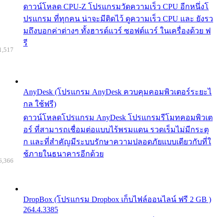
ดาวน์โหลด CPU-Z โปรแกรมวัดความเร็ว CPU อีกหนึ่งโ
ปรแกรม ที่ทุกคน น่าจะมีติดไว้ ดูความเร็ว CPU และ ยังรว
มถึงบอกค่าต่างๆ ทั้งฮารด์แวร์ ซอฟต์แวร์ ในเครื่องด้วย ฟ
รี
1,517
AnyDesk (โปรแกรม AnyDesk ควบคุมคอมพิวเตอร์ระยะไ
กล ใช้ฟรี)
ดาวน์โหลดโปรแกรม AnyDesk โปรแกรมรีโมทคอมพิวเต
อร์ ที่สามารถเชื่อมต่อแบบไร้พรมแดน รวดเร็มไม่มีกระตุ
ก และที่สำคัญมีระบบรักษาความปลอดภัยแบบเดียวกับที่ใ
ช้ภายในธนาคารอีกด้วย
6,366
DropBox (โปรแกรม Dropbox เก็บไฟล์ออนไลน์ ฟรี 2 GB )
264.4.3385