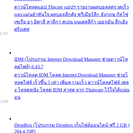
ดาวน์โหลดแอป Thscore แอปฯ รายงานผลบอลสดรวดเร็ว
และแม่นยำทันใจ ผลบอลลีกดัง พรีเมียร์ลีก อังกฤษ กัลโช่
เซเรีย อา อิตาลี ลาลีกา สเปน บุนเดสลีก้า เยอรมัน ลีกเอิง
ฝรั่งเศส
4,241
IDM (โปรแกรม Internet Download Manager ช่วยดาวน์โห
ลดไฟล์) 6.43.7
ดาวน์โหลด IDM โหลด Internet Download Manager ช่วยโ
หลดไฟล์ เร็วขึ้น 5 เท่า เพิ่มความเร็ว ดาวน์โหลดไฟล์ เพล
ง โหลดหนัง โหลด IDM ล่าสุด จาก Thaiware ไว้ใจได้แน่น
อน
6,366
DropBox (โปรแกรม Dropbox เก็บไฟล์ออนไลน์ ฟรี 2 GB )
264.4.3385