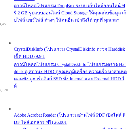
ดาวน์โหลดโปรแกรม DropBox ระบบ เก็บไฟล์ออนไลน์ ฟ
รี 2 GB รูปแบบออนไลน์ Cloud Storage ให้คุณเก็บข้อมูล เก็
บไฟล์ แชร์ไฟล์ ต่างๆ ให้คนอื่น เข้าถึงได้ ทุกที่ ทุกเวลา
4,451
CrystalDiskInfo (โปรแกรม CrystalDiskInfo ตรวจ Harddisk
เช็ค HDD) 9.9.1
ดาวน์โหลดโปรแกรม CrystalDiskInfo โปรแกรมตรวจ Har
ddisk ดู สถานะ HDD ดูอุณหภูมิเครื่อง ความเร็ว หาสาเหต
คอมพัง ดูฮาร์ดดิสก์ SSD ทั้ง Internal และ External HDD ไ
ด้
5,120
Adobe Acrobat Reader (โปรแกรมอ่านไฟล์ PDF เปิดไฟล์ P
DF ไฟล์เอกสาร ฟรี) 26.001