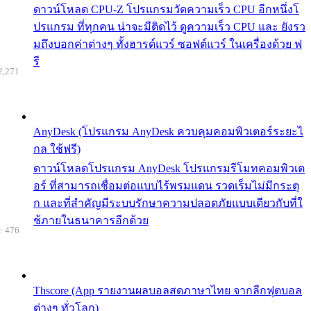
ดาวน์โหลด CPU-Z โปรแกรมวัดความเร็ว CPU อีกหนึ่งโ
ปรแกรม ที่ทุกคน น่าจะมีติดไว้ ดูความเร็ว CPU และ ยังรว
มถึงบอกค่าต่างๆ ทั้งฮารด์แวร์ ซอฟต์แวร์ ในเครื่องด้วย ฟ
รี
2,271
AnyDesk (โปรแกรม AnyDesk ควบคุมคอมพิวเตอร์ระยะไ
กล ใช้ฟรี)
ดาวน์โหลดโปรแกรม AnyDesk โปรแกรมรีโมทคอมพิวเต
อร์ ที่สามารถเชื่อมต่อแบบไร้พรมแดน รวดเร็มไม่มีกระตุ
ก และที่สำคัญมีระบบรักษาความปลอดภัยแบบเดียวกับที่ใ
ช้ภายในธนาคารอีกด้วย
: 476
Thscore (App รายงานผลบอลสดภาษาไทย จากลีกฟุตบอล
ต่างๆ ทั่วโลก)